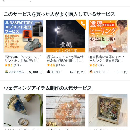
このサービスを買った人がよく購入しているサービス
今すぐ相談可能
高性能3Dプリンターでプ
霊視のみ。1%でも可能性
有資格者の遠隔レイキヒ
リント出力し納品致しま
があれば望みは叶います
ーリング！潜在意識に届
す 3Dデータを3Dプリント
幼少期から備わった霊視
きます 身体の不調・人間
5.0
(618)
5.0
(1514)
5.0
(36)
し納品致します！
能力。視えたままをお伝
関係・恋愛・子宝の不安
5,000
420
1,000
えします。
を本来の流れへ整えます
JUN88FACTORY
灯 月子
なおこ✨ニュージーランドNo1鑑定士✨
円
円
/分
円
ウェディングアイテム制作の人気サービス