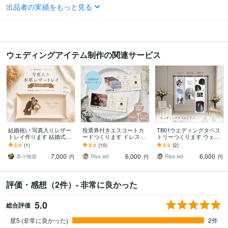
出品者の実績をもっと見る
得意分野
ハンドメイド制作
飴細工
ウェディング
学歴
ウェディングアイテム制作の関連サービス
名古屋製菓専門学校
2013年3月 ~ 2015年3月
結婚祝い 写真入りレザー
投票券付きエスコートカ
TB01ウエディングタペス
トレイ作ります 結婚式後
ードつくります ドレス当
トリーつくります ウェル
のプレゼント・両親贈呈
て投票など投票企画の投
カムスペースをおしゃれ
5.0
(1)
5.0
(10)
5.0
(2)
品 ウェディングギフト
票券として使える！
に！IKEAハンガーラック
7,000
6,000
6,000
対応
革小物屋
Risa wd
Risa wd
円
円
円
評価・感想（2件）- 非常に良かった
5.0
総合評価
星5 (非常に良かった)
2件