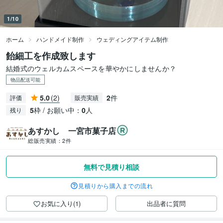
1/10
ホーム
ハンドメイド制作
ウェディングアイテム制作
飴細工を作成致します
結婚式のウェルカムスペースを華やかにしませんか？
物品配送可能
5.0
(2)
2
件
評価
販売実績
5
枠 / お願い中：
0
人
残り
あすかし 一宮市菓子店
総販売実績：
2件
無料で見積り相談
見積りから購入までの流れ
お気に入り(1)
出品者に質問