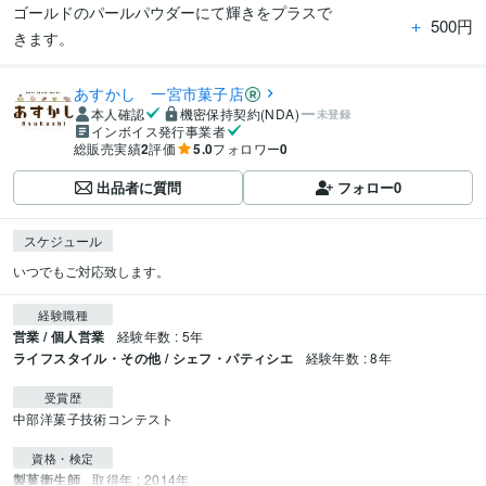
ゴールドのパールパウダーにて輝きをプラスで
＋
500円
きます。
あすかし 一宮市菓子店
本人確認
機密保持契約(NDA)
未登録
インボイス発行事業者
総販売実績
2
評価
5.0
フォロワー
0
出品者に質問
フォロー
0
スケジュール
いつでもご対応致します。
経験職種
営業 / 個人営業
経験年数 : 5年
ライフスタイル・その他 / シェフ・パティシエ
経験年数 : 8年
受賞歴
中部洋菓子技術コンテスト
資格・検定
製菓衛生師
取得年 : 2014年