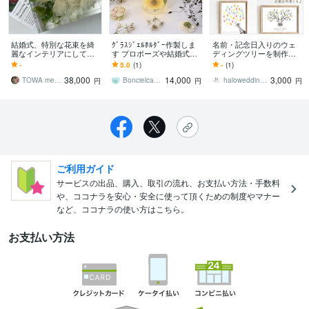
結婚式、特別な花束を綺
ｸﾞﾗｽｼﾞｪﾙﾎﾙﾀﾞｰ作製しま
名前・記念日入りのウェ
麗なインテリアにして残
す プロポーズや結婚式の
ディングツリーを制作し
します 特別な花束、ブー
ブーケをアフター保存。
ます デザイン4種より選択
-
5.0
(1)
-
(1)
ケを永遠に残るアフター
送料込み
可 ① A4｜A3で配送可
38,000
14,000
3,000
ブーケに加工します
能です
TOWA memorialbouquet
Boncielcandle
halowedding2023
円
円
円
ご利用ガイド
サービスの出品、購入、取引の流れ、お支払い方法・手数料
や、ココナラを安心・安全に使って頂くための制度やマナー
など、ココナラの使い方はこちら。
お支払い方法