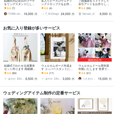
結婚式や記念日のブーケ
名入りピース◎ウェディ
ご祝儀袋をリメイクして
をリングスタンドにし残
ングドロップスをお作り
水引アートをお作りしま
します 特別な花束をイン
します 透明感が美しいア
す 大切な思い出をかたち
5.0
(7)
5.0
(4)
5.0
(30)
テリアとしても楽しめる
クリル製のウェディング
に残しませんか
16,000
24,000
6,500
アフターブーケに
ドロップスです
TOWA memorialbouquet
T_M Design
Nanala_sf
円
円
円
お気に入り登録が多いサービス
満枠対応中
結婚式でわたせる体重米
ウェルカムボード作成ま
ウェルカムドール用衣装
セット作ります 両親贈呈
す コッパースタンドに吊
作製いたします 世界で一
品として大人気の体重米
るすこともできます
つのウェルカムドール衣
4.8
(89)
4.9
(17)
4.9
(31)
オリジナルセットです！
装御着用写真から作成致
6,500
3,000
15,000
します
あやか【A’s WEDDING】
あやか【A’s WEDDING】
うさぎのチクチク工房
円
円
円
ウェディングアイテム制作の定番サービス