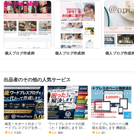
個人ブログ作成例
個人ブログ作成例
個人ブログ作成
出品者のその他の人気サービス
格安！サポート付き！ワ
ワードプレステーマの困
ワードプレスのページ機
ードプレスブログを作成
った！を解決します DIVE
能を追加します 機能追加
します 初心者も安心！す
R、JIN、Cocoon等設定で
を低価格で提供します！
5.0
(135)
5.0
(66)
5.0
(2)