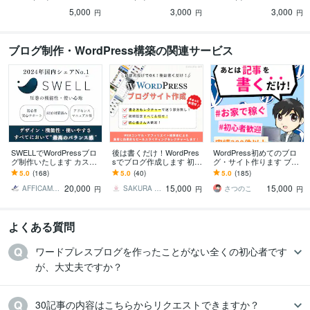
ぐに記事を書ける状態で
お悩みの方をサポート
5,000
3,000
3,000
納品します！
円
円
円
ブログ制作・WordPress構築の関連サービス
SWELLでWordPressブロ
後は書くだけ！WordPres
WordPress初めてのブロ
グ制作いたします カスタ
sでブログ作成します 初期
グ・サイト作ります ブロ
マイズ途中の方も対応さ
設定丸々込！集客効果の
グ開設丸投げOK！納品時
5.0
(168)
5.0
(40)
5.0
(185)
せていただきます！
ある文章レクチャーまで
ビデオチャットレクチャ
20,000
15,000
15,000
行います。
ー大好評！
AFFICAMP ブログ・HP制作
SAKURA INT
さつのこ
円
円
円
よくある質問
ワードプレスブログを作ったことがない全くの初心者です
が、大丈夫ですか？
30記事の内容はこちらからリクエストできますか？