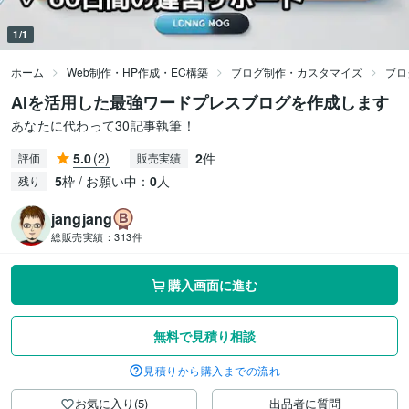
1/1
ホーム
Web制作・HP作成・EC構築
ブログ制作・カスタマイズ
ブロ
AIを活用した最強ワードプレスブログを作成します
あなたに代わって30記事執筆！
5.0
(2)
2
件
評価
販売実績
5
枠 / お願い中：
0
人
残り
jangjang
総販売実績：
313件
購入画面に進む
無料で見積り相談
見積りから購入までの流れ
お気に入り(5)
出品者に質問