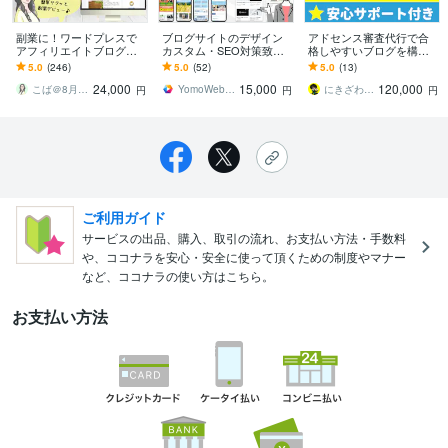
副業に！ワードプレスで
ブログサイトのデザイン
アドセンス審査代行で合
アフィリエイトブログ作
カスタム・SEO対策致し
格しやすいブログを構築
ります SEO対策済・アド
ます SWELL・Cocoon・Li
します 【完全代行】Goog
5.0
(246)
5.0
(52)
5.0
(13)
センス対応・有料テーマ
ghtning、他テーマも対応
le攻略の独自性の高い記事
24,000
15,000
120,000
カスタマイズもOK
＆安心サポート
こば＠8月7日～8月16日夏季休業
YomoWebbDesign
にきざわ＠収益化できるブログサイト制作
円
円
円
ご利用ガイド
サービスの出品、購入、取引の流れ、お支払い方法・手数料
や、ココナラを安心・安全に使って頂くための制度やマナー
など、ココナラの使い方はこちら。
お支払い方法