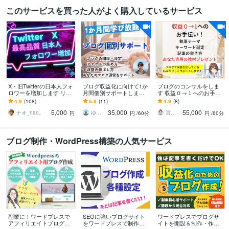
このサービスを買った人がよく購入しているサービス
X・旧Twitterの日本人フォ
ブログ収益化に向けて1か
ブログのコンサルをしま
ロワーを増加します リア
月間個別サポートします
す 収益０→１へのお手伝
ル日本人フォロワーを１
キーワード選定、アクセ
い【ご相談から記事執筆
4.9
(108)
5.0
(11)
4.9
(8)
００人増加します
ス集め、収益化の仕方、
もお任せください】
5,000
35,000
55,000
戦略をお伝え
ナオ_nao。
ゆうき＠ブログ・SEOコンサルタント
宮古はな☺︎ブロガーでライター
円
円
/60分
円
/60分
ブログ制作・WordPress構築の人気サービス
副業に！ワードプレスで
SEOに強いブログサイト
ワードプレスでブログサ
アフィリエイトブログ作
をワードプレスで制作し
イトを開設＆制作・作成