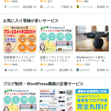
ります SEO対策済・アド
ます 【Wordpress】アフ
します アフィリエイトブ
5.0
(246)
4.9
(21)
5.0
(85)
センス対応・有料テーマ
ィリエイトブログを最短
ログ初心者が広告収益を
24,000
7,500
9,000
カスタマイズもOK
即日納品！
得るための道筋も伝授！
こば＠8月7日～8月16日夏季休業
しばいぬ。
にきざわ＠収益化できるブログサイト制作
円
円
円
お気に入り登録が多いサービス
副業最適/ワードプレスア
副業に！ワードプレスで
Wordpressサイト制作し
フィリエイトブログ作り
アフィリエイトブログ作
ます トップページ・会社
ます SEO対策/アドセン
ります SEO対策済・アド
概要・お問い合わせフォ
4.9
(465)
5.0
(246)
5.0
(122)
ス/アフィリエイト対応/納
センス対応・有料テーマ
ームの各ページ
10,000
24,000
5,000
品後すぐ使える
カスタマイズもOK
佐藤＠田舎生活ブロガー
こば＠8月7日～8月16日夏季休業
geoblue
円
円
円
ブログ制作・WordPress構築の定番サービス