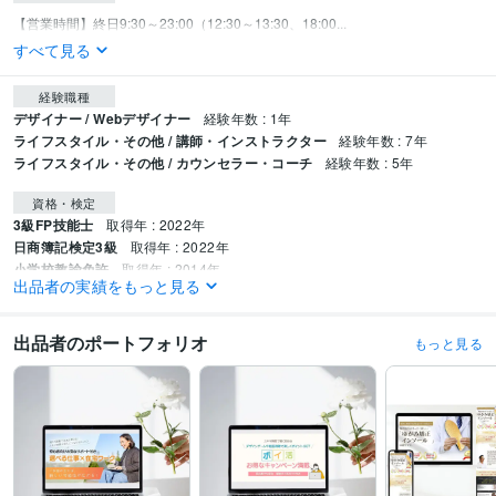
【営業時間】終日9:30～23:00（12:30～13:30、18:00...
すべて見る
経験職種
デザイナー / Webデザイナー
経験年数 : 1年
ライフスタイル・その他 / 講師・インストラクター
経験年数 : 7年
ライフスタイル・その他 / カウンセラー・コーチ
経験年数 : 5年
資格・検定
3級FP技能士
取得年 : 2022年
日商簿記検定3級
取得年 : 2022年
小学校教諭免許
取得年 : 2014年
出品者の実績をもっと見る
幼稚園教諭免許
取得年 : 2014年
ビジネス・クリエイティブツール
出品者のポートフォリオ
もっと見る
Wix:1年
WordPress:1年
Excel:5年
Google スプレッドシート:2年
Google スライド:2年
Google ドキュメント:2年
PowerPoint:10年
Word:10年
一太郎:3年
ChatGPT:0年
Perplexity AI:0年
DALL-E:0年
Adobe Photoshop:1年
Lightroom:1年
CapCut:3年
iMovie:3年
VLLO:1年
InShot:2年
Canva:1年
Figma:0年