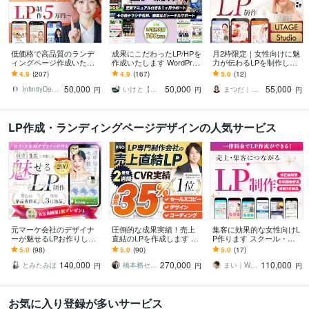
低価格で高品質のランデ
成果にこだわったLP/HPを
月2枠限定｜女性向けに魅
ィングページ作成いたし
作成いたします WordPres
力が伝わるLPを制作しま
ます ココナラ実績100件
s/Studio 広告・集客・採用
す 原稿サポート×デザイン
4.9
(207)
4.9
(167)
5.0
(12)
以上の実績ありハイクオ
LPに対応
×UTAGE／STUDIO実装ま
50,000
50,000
55,000
リティLP制作
で対応
InfinityDesign1127
いけと【デザインスタジオ LOCAL】
まつだ｜セールスLP専門デザイナー
円
円
円
LP作成・ランディングページデザインの人気サービス
元マーケ会社のデザイナ
圧倒的な成果実績！売上
集客に効果的な女性向けL
ーが魅せるLPお作りしま
直結のLPを作成します Go
P作ります スクール・養
す マーケティング視点で
ogle・Meta広告で成果！
成講座系などのLPデザイ
5.0
(98)
5.0
(90)
5.0
(17)
反応を高めるLPを設計！
原稿ゼロから丸投げOK
ン実績多数！
140,000
270,000
110,000
とみたみほ
橋本務セールスデザインオフィス合同会社
まい｜WEBデザイナー・イラストレーター
円
円
円
お気に入り登録が多いサービス