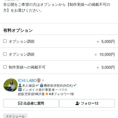
非公開をご希望の方はオプションから【制作実績への掲載不可の
方】をお選びください。

有料オプション
＋
5,000円
オプション調節
＋
10,000円
オプション調節
＋
3,000円
制作実績への掲載不可
ICHI LABO
本人確認
機密保持契約(NDA)
インボイス発行事業者
未登録
総販売実績
18
評価
4.9
フォロワー
12
出品者に質問
フォロー
12
スケジュール