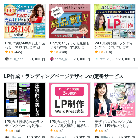
LP制作実績440件以上！売
LP作成！1万円から見積も
WEB集客に強いランディ
れるLPを制作します 設
り可能本格LP作成します
ングページ制作します
計、構成からライティン
元広告代理店勤務、現ア
【公式PRO認定済】広告
4.9
(445)
5.0
(668)
5.0
(116)
グ、デザインまで全て丸
フィリエイターがLP作成
成果を最大化するLPを制
50,000
20,000
220,000
投げ対応可能！
★サンプルあり
作します
Yuki_Kanamaru
ponta_依頼多数のため返信遅れます
エスデザインマーケティング
円
円
円
LP作成・ランディングページデザインの定番サービス
LP制作！洗練されたラン
LP制作いたします ヒート
デザインのみのシンプル
ディングページを制作し
マップ導入無料、解析3ヶ
価格！LP制作いたします
ます 【高級商材向け】他
月無料です
UTAGEへのアップロード
4.6
(18)
5.0
(9)
5.0
(9)
にないシンプルなLPで売
まで丸投げOK
120,000
40,000
35,000
り上げUPに貢献！
mitsuandco
Kozue｜ToaT Design
SHIRO DESIGN 2025
円
円
円