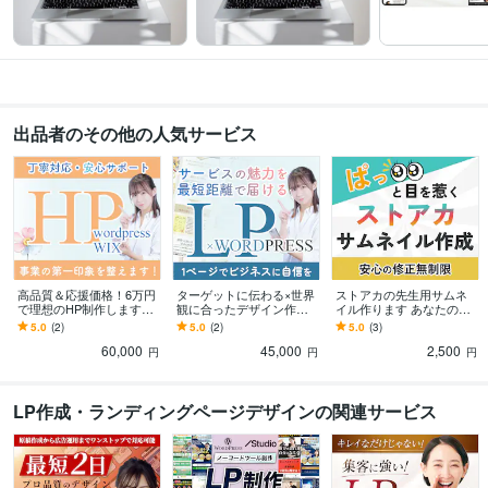
出品者のその他の人気サービス
高品質＆応援価格！6万円
ターゲットに伝わる×世界
ストアカの先生用サムネ
で理想のHP制作します
観に合ったデザイン作り
イル作ります あなたの魅
【トップ画像作成無料特
ます 安心の修正無制限で
力が一目で伝わるデザイ
5.0
(2)
5.0
(2)
5.0
(3)
典付き！！】
あなたの想いをカタチに
ン提供します
60,000
45,000
2,500
しませんか？
円
円
円
LP作成・ランディングページデザインの関連サービス