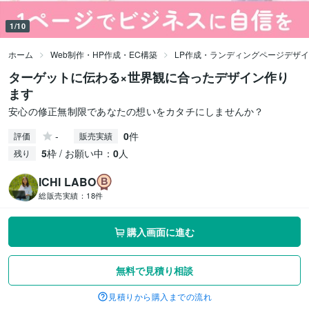
1/10
ホーム
Web制作・HP作成・EC構築
LP作成・ランディングページデザ
ターゲットに伝わる×世界観に合ったデザイン作り
ます
安心の修正無制限であなたの想いをカタチにしませんか？
-
0
件
評価
販売実績
5
枠 / お願い中：
0
人
残り
ICHI LABO
総販売実績：
18件
購入画面に進む
無料で見積り相談
見積りから購入までの流れ