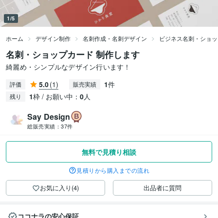
1/5
ホーム
デザイン制作
名刺作成・名刺デザイン
ビジネス名刺・ショッ
名刺・ショップカード 制作します
綺麗め・シンプルなデザイン行います！
5.0
(1)
1
件
評価
販売実績
1
枠 / お願い中：
0
人
残り
Say Design
総販売実績：
37件
無料で見積り相談
見積りから購入までの流れ
お気に入り(4)
出品者に質問
ココナラの安心保証