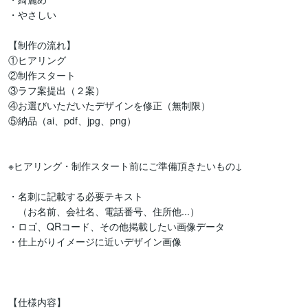
・やさしい

【制作の流れ】

①ヒアリング

②制作スタート

③ラフ案提出（２案）

④お選びいただいたデザインを修正（無制限）

⑤納品（ai、pdf、jpg、png）

※ヒアリング・制作スタート前にご準備頂きたいもの↓

・名刺に記載する必要テキスト

　（お名前、会社名、電話番号、住所他...）

・ロゴ、QRコード、その他掲載したい画像データ

・仕上がりイメージに近いデザイン画像

【仕様内容】
