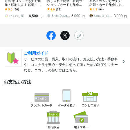
封筒 小ロットでも安く制
おしゃれで簡単！名刺や
初めての方でも大丈夫！
作・印刷します 起業・開
ショップカードを作成し
名刺・カード作成します
業時にも！ 社名入り封筒
ます ≪印刷100枚込≫セ
！作成からお届けまでお
5.0
(56)
4.9
(32)
4.9
(94)
が必要な人へ！
ミオーダーで各種カード
任せください！
8,500
5,000
3,000
作成します
ひまわり屋
ShihoDesign_
kana_a_design
円
円
円
ご利用ガイド
サービスの出品、購入、取引の流れ、お支払い方法・手数料
や、ココナラを安心・安全に使って頂くための制度やマナー
など、ココナラの使い方はこちら。
お支払い方法