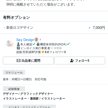
　SNSに掲載させていただく場合がございます。
有料オプション
＋
7,000円
・新規ロゴデザイン
Say Design
本人確認
機密保持契約(NDA)
インボイス発行事業者
未登録
総販売実績
37
評価
5.0
フォロワー
3
出品者に質問
フォロー
3
スケジュール
基本：木曜日〜日曜日　対応可能
経験職種
デザイナー / グラフィックデザイナー
イラストレーター・漫画家 / イラストレーター
ビジネス・クリエイティブツール