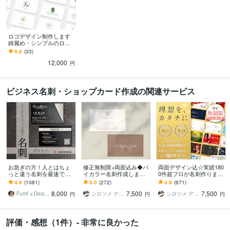
ロゴデザイン制作します
綺麗め・シンプルのロゴ
デザイン
5.0
(33)
12,000
円
ビジネス名刺・ショップカード作成の関連サービス
お急ぎの方！人とはちょ
修正無制限+両面込み◆バ
両面デザイン込☆実績180
っと違う名刺を最速で作
イカラー名刺作成します
0件超プロが名刺作ります
ります あなただけのオリ
【印刷可】ショップカー
【印刷対応可】周りと差
4.9
(1081)
5.0
(272)
4.9
(671)
ジナル名刺を！翌日まで
ド デザイン カラー 名刺
がつくあなただけのハイ
8,000
7,500
7,500
にデザイン作成します！
制作 作成
クオリティ名刺
Fumi’ｓDesign
シロツメ デザイン
シロツメ デザイン
円
円
円
評価・感想（1件）- 非常に良かった