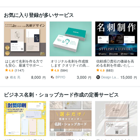
お気に入り登録が多いサービス
はじめて名刺を作る方で
オリジナル名刺を作成致
信頼感◎貴社の価値を高
も安心、最速でサポート
します クオリティの高い
める名刺を作成いたしま
します 名刺デザイン実績
素敵な名刺デザインを
す 修正回数無制限◇スタ
4.9
(1147)
4.9
(584)
4.9
(683)
最多のプロデザイナーが
イリッシュ＆高級感で魅
8,000
3,000
15,000
デザインいたします!
せるモダンデザイン
椎名 亮
BPIYO
Design Lab｜名刺・地図・印刷物
円
円
円
ビジネス名刺・ショップカード作成の定番サービス