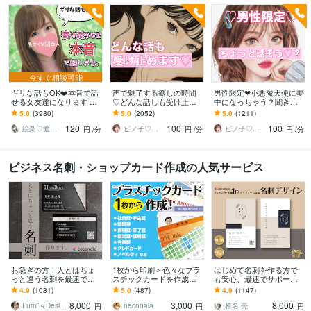
今すぐ相談可能
ギリな話もOK❤️本音で話
声で魅了する癒しの時間
男性限定❤︎小悪魔天使に夢
せる女友達になります シ
♡どんな話しも受け止め
中になっちゃう？聞きま
ャイな方も大丈夫☘️恋バ
ます 電話しよ？あなたを
す ちょっと話そう？声で
5.0
(3980)
5.0
(2052)
5.0
(1211)
ナ、秘密の悩み…そのま
まるっと受け入れます♡
癒す至福の時間♡いつも
120
100
100
ま話してね
雑談相談愚痴寂しい時
の日常を少し特別に
絵梨♡癒し系関西OL
ピノ子♡天使の声
ピノ子♡天使の声
円
/分
円
/分
円
/分
ビジネス名刺・ショップカード作成の人気サービス
お急ぎの方！人とはちょ
1枚から印刷＞色々なプラ
はじめて名刺を作る方で
っと違う名刺を最速で作
スチックカードを作成し
も安心、最速でサポート
ります あなただけのオリ
ます 認定証・学生証・社
します 名刺デザイン実績
4.9
(1081)
5.0
(487)
4.9
(1147)
ジナル名刺を！翌日まで
員証・クレドなどクレカ
最多のプロデザイナーが
8,000
3,000
8,000
にデザイン作成します！
サイズのカードに印刷
デザインいたします!
Fumi’ｓDesign
neconala
椎名 亮
円
円
円