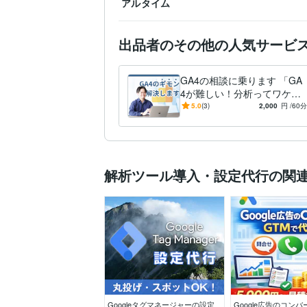
アルタイム
Webマーケティング
ビジ
早稲田大学
2018年3月 ~
学歴
出品者のその他の人気サービ
英語
日常会話レベル
語学力
GA4の相談に乗ります 「GA
4が難しい！分析ってワケわ
からん！」で分析を諦める前
5.0
(3)
2,000
円
/60分
に
解析ツール導入・設定代行の関
Googleタグマネージャーの設定
Google広告のコン