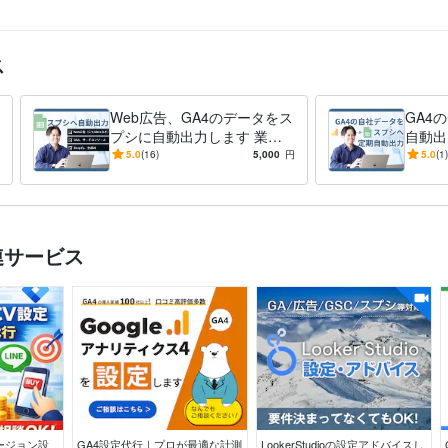
ネス
プロモーション
GA4
広告運用
Google広告
yahoo広告
リスティング広告
 2022年2月
ス
Web広告、GA4のデータをス
GA4
プシに自動出力します 業務
自動出
効率化。手動入力のストレス
化。手
5.0
(16)
5,000
円
5.0
(1)
0。定期自動更新だからミス
定期自
0。
連サービス
バージョン設
GA4設定代行｜プロが最適な計測
LookerStudioの設定アドバイスし