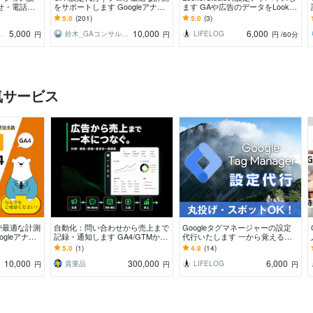
せ・電話・LI
をサポートします Googleアナリ
ます GAや広告のデータをLooker
！設定確認
ティクスの専門家が最適な計測を
で見やすく可視化できます
5.0
(201)
5.0
(3)
実現します！
5,000
10,000
6,000
bマーケター
鈴木_GAコンサルタント
LIFELOG
円
円
円
/60分
気サービス
が最適な計測
自動化：問い合わせから売上まで
Googleタグマネージャーの設定
gleアナリ
記録・通知します GA4/GTMから
代行いたします 一から覚えるよ
最適な計測を
LINE通知・業務集計まで一括対
り、設定見たほうが近道です！
5.0
(1)
4.8
(14)
応
10,000
300,000
6,000
貴重品
LIFELOG
円
円
円