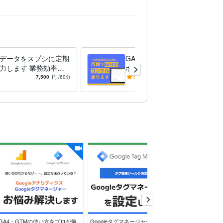
マーケティング支援
数学
のデータをスプシに定期
GA4コンサルがGA4の月額サ
力します 業務効率
ポートを承ります 最終的に
動入力のストレス0。
実現したいことをヒアリング
7,500
円
/60分
5.0
(4)
50,000
円
動更新だからミス0。
し、最適な方法で提供します
GA4・GTMの使い方をプロが解
Googleタグマネージャー設定導
Googleサーチ