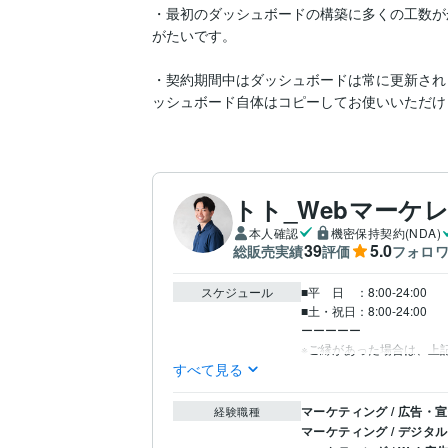
・最初のダッシュボードの構築に多くの工数が
がたいです。

・契約期間中はダッシュボードは常に更新され
ッシュボード自体はコピーしてお使いいただけ
トト_Webマーケ
本人確認
機密保持契約(NDA)
39
5.0
総販売実績
評価
フォロ
スケジュール
■平　日　：8:00-24:00

■土・祝日：8:00-24:00

ーーーーー

※ご縁があった場合は、上
すべて見る
マーケティング / 広告・
経験職種
マーケティング / デジタ