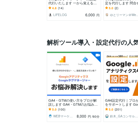
代行いたします 一から覚えるよ
定を代行します 問合
り、設定見たほうが近道です！
NE計測など対応可能
4.8
(14)
5.0
(2)
だけもOK！
6,000
LIFELOG
ゆとリーマン＠We
円
解析ツール導入・設定代行の人
GA4・GTMの使い方をプロが解
GA4設定代行｜プロ
説します GA4・GTMのお悩みを
をサポートします Goo
ビデオチャットで即解決
ティクスの専門家が
5.0
(100)
5.0
(201)
実現します！
8,000
WEBマーケ屋 HIDAKA
鈴木_GAコンサルタント
円
/60分