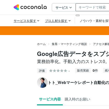
ホーム
集客・マーケティング相談
アクセス解
Google広告データをス
業務効率化。手動入力のストレス0
0
件
-
販売実績
残
評価
トト_Webマーケレポート自動化
サービス内容
購入時のお願い