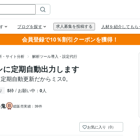
会員登録で10％割引クーポンを獲得！
析・サイト分析
解析ツール導入・設定代行
プシに定期自動出力します
。定期自動更新だからミス0。
5
枠 / お願い中：
0
人
り
の鬼
総販売実績：
39件
お気に入り（0）