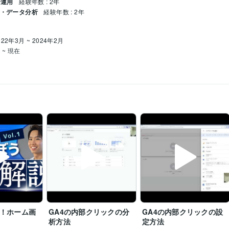
告運用
経験年数 : 2年
チ・データ分析
経験年数 : 2年
022年3月 ~ 2024年2月
 ~ 現在
取得年 : 2022年
022年
認定資格）
取得年 : 2022年
ンスペシャリスト（認定資格）
取得年 : 2023年
取得年 : 2023年
AdWords）認定資格
取得年 : 2022年
個人認定資格（GAIQ）
取得年 : 2022年
021年
avaScript:2年
gle Tag Manager:2年
kintone:2年
う！ホーム画
GA4の内部クリックの分
GA4の内部クリックの設
析方法
定方法
談
GA4、GTMの設定/レクチャー
検索広告（Google、Yahoo!）
BtoBマーケ