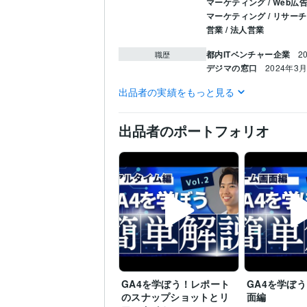
マーケティング / Web広
マーケティング / リサー
営業 / 法人営業
都内ITベンチャー企業
2
職歴
デジマの窓口
2024年3月
出品者の実績をもっと見る
Google検索広告認定資格
資格・検定
ITパスポート
取得年 : 2
kintoneアソシエイト（
出品者のポートフォリオ
kintoneアプリデザイ
GAIQ（GA4認定資格）
Google広告（旧Google
Google アナリティクス
ITパスポート
取得年 : 2
Google Apps Script:2年
J
プログラミング言
語・フレームワーク
Google Analytics:2年
Goo
ビジネス・クリエイ
ティブツール
sitest:1年
その他ツール
GA4を学ぼう！レポート
GA4を学ぼ
のスナップショットとリ
面編
集客・マーケティング相
得意分野