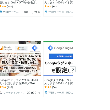
説します GA4・GTMのお悩みを
入します 1000サイト実績のプロ
定・設置します
ビデオチャットで即解決
がGTM設定を代行
グルSearch Co
5.0
(100)
5.0
(84)
4.9
(32)
れ
8,000
8,000
WEBマーケ屋 HIDAKA
WEBマーケ屋 HIDAKA
円
/60分
円
GoogleアナリティクスやGTM導
Googleタグマネージャー設定導
Google広告の
入・設定します 歴10年／GA4移
入します 1000サイト実績のプロ
定を代行します 
行やGTM設定対応！1000件以上
がGTM設定を代行
NE計測など対
5.0
(116)
5.0
(84)
5.0
(2)
導入
だけもOK！
20,000
8,000
マーケティング・コンシェルジュ
WEBマーケ屋 HIDAKA
円
円