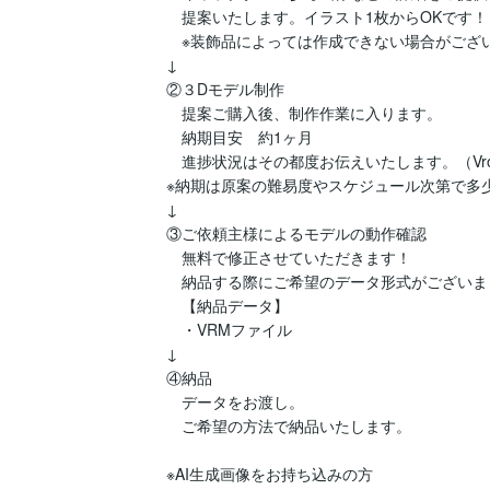
　提案いたします。イラスト1枚からOKです！

　※装飾品によっては作成できない場合がござい
↓

②３Dモデル制作

　提案ご購入後、制作作業に入ります。

　納期目安　約1ヶ月

　進捗状況はその都度お伝えいたします。（Vro
※納期は原案の難易度やスケジュール次第で多少
↓

③ご依頼主様によるモデルの動作確認

　無料で修正させていただきます！

　納品する際にご希望のデータ形式がございま
　【納品データ】

　・VRMファイル

↓

④納品

　データをお渡し。

　ご希望の方法で納品いたします。

※AI生成画像をお持ち込みの方 
