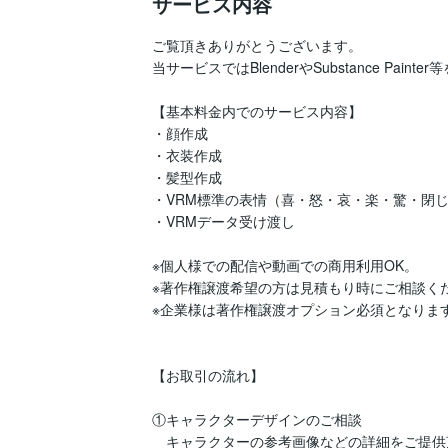
サービス内容
ご覧頂きありがとうございます。

当サービスではBlenderやSubstance Pa
【基本料金内でのサービス内容】

・顔作成

・衣装作成

・髪型作成

・VRM標準の表情（喜・怒・哀・楽・驚・閉じ
・VRMデータ受け渡し

※個人様での配信や動画での商用利用OK。

※著作権譲渡希望の方は見積もり時にご相談くだ
※企業様は著作権譲渡オプション必須となります
【お取引の流れ】

①キャラクターデザインのご相談

　キャラクターの参考画像などの詳細をご提供