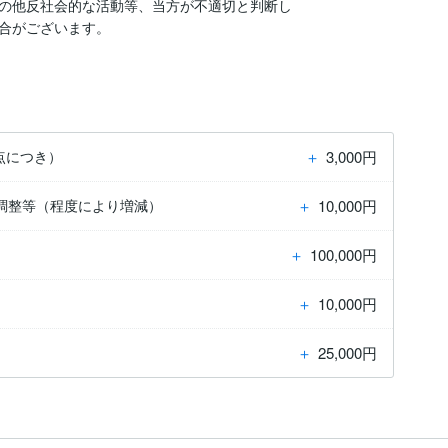
の他反社会的な活動等、当方が不適切と判断し

合がございます。

＋
3,000円
点につき）
＋
10,000円
調整等（程度により増減）
＋
100,000円
＋
10,000円
＋
25,000円