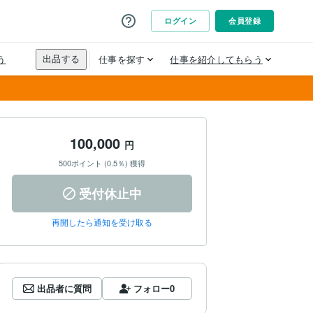
100,000
円
500ポイント (0.5％) 獲得
受付休止中
再開したら通知を受け取る
出品者に質問
フォロー
0