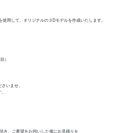
inter等を使用して、オリジナルの３Dモデルを作成いたします。

目）

さいませ。

。

頂き、ご希望をお伺いした後にお見積りを
