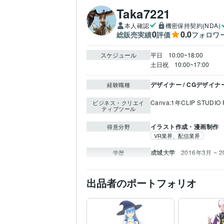
Taka7221
本人確認
機密保持契約(NDA)
0
0.0
総販売実績
評価
フォロワ
スケジュール
平日　10:00~18:00

土日祝　10:00~17:00
デザイナー / CGデザイナ
経験職種
Canva:1年
CLIP STUDIO 
ビジネス・クリエイ
ティブツール
イラスト作成・漫画制作
得意分野
VR業界、配信業界
成城大学
2016年3月 ~ 
学歴
出品者のポートフォリオ