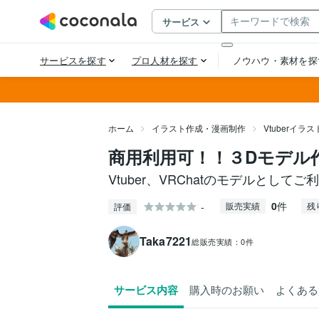
ホーム
イラスト作成・漫画制作
Vtuberイラ
商用利用可！！３Dモデル
Vtuber、VRChatのモデルとして
0
件
-
販売実績
残
評価
Taka7221
総販売実績：
0件
サービス内容
購入時のお願い
よくある