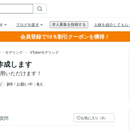
会員登録で10％割引クーポンを獲得！
スト・モデリング
VTuberモデリング
作成します
ご利用いただけます！
2
枠 / お願い中：
0
人
り
質問
お気に入り（0）