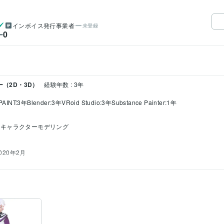
インボイス発行事業者
未登録
0
ー
ー（2D・3D）
経験年数 : 3年
PAINT:3年
Blender:3年
VRoid Studio:3年
Substance Painter:1年
キャラクターモデリング
2020年2月