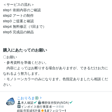
＜サービスの流れ＞  

step1 依頼内容のご確認  

step2 アートの制作  

step3 ご提案と確認  

step4 無料修正（1回まで）  

step5 完成品の納品  

購入にあたってのお願い
〇お願い

・参考資料を準備ください。

　内容によってはお断りする場合がありますが、できるだけお力に
なれるよう努力します。

・モノトーンカラーのみになります。色指定ありましたら相談くだ
こおりろま
本人確認
機密保持契約(NDA)
インボイス発行事業者
未登録
総販売実績
1
評価
5.0
フォロワー
1