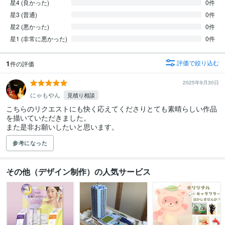
星4 (良かった)
0件
星3 (普通)
0件
星2 (悪かった)
0件
星1 (非常に悪かった)
0件
1
評価で絞り込む
件の評価
2025年9月30日
にゃもやん
見積り相談
こちらのリクエストにも快く応えてくださりとても素晴らしい作品
を描いていただきました。

また是非お願いしたいと思います。
参考になった
その他（デザイン制作）の人気サービス