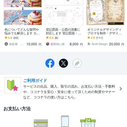
色についてどんな疑問や
登記図面・公図の清書に
オリジナルデザインディ
悩みでも解決します カラ
対応します 登記図面・各
プロマを制作・デザイン
ーコーディネーター一級
階平面図・配置図・公図
します デザイン・50枚印
4.9
(33)
5.0
(6)
4.9
(111)
のプロが確かな知識でお
トレース作成します
刷、名前等の文字用エク
10,000
8,000
20,000
答えします！
セルテンプレデータ付
色彩屋 きにー
蜜柑箱に猫
Andi Design
円
円
円
ご利用ガイド
サービスの出品、購入、取引の流れ、お支払い方法・手数料
や、ココナラを安心・安全に使って頂くための制度やマナー
など、ココナラの使い方はこちら。
お支払い方法