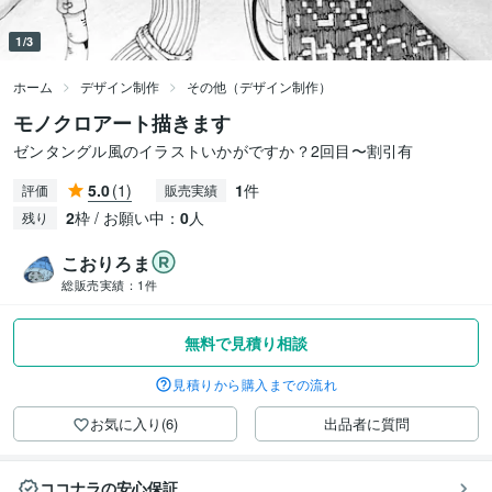
1/3
ホーム
デザイン制作
その他（デザイン制作）
モノクロアート描きます
ゼンタングル風のイラストいかがですか？2回目〜割引有
5.0
(1)
1
件
評価
販売実績
2
枠 / お願い中：
0
人
残り
こおりろま
総販売実績：
1件
無料で見積り相談
見積りから購入までの流れ
お気に入り(6)
出品者に質問
ココナラの安心保証