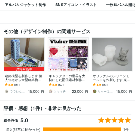
アルバムジャケット制作
SNSアイコン・イラスト
一枚絵パネル開
その他（デザイン制作）の関連サービス
満枠対応中
建築模型を製作します 個
キャラクターの世界を大
オリジナルのシリコンモ
人住宅から大型建築物ま
切にした配信素材制作致
ールドを作製します 完全
でお任せください！⭐︎送料
します オリジナル配信素
オリジナルのシリコン型
5.0
(91)
5.0
(57)
4.9
(93)
込み⭐︎
材を制作致します!モーシ
を使ってみませんか？
15,000
22,000
15,000
ョン付きも可能です！
ででわん（一級建築士）
ツキマチ
ちゃーはんさん
円
円
円
評価・感想（1件）- 非常に良かった
5.0
総合評価
星5 (非常に良かった)
1件