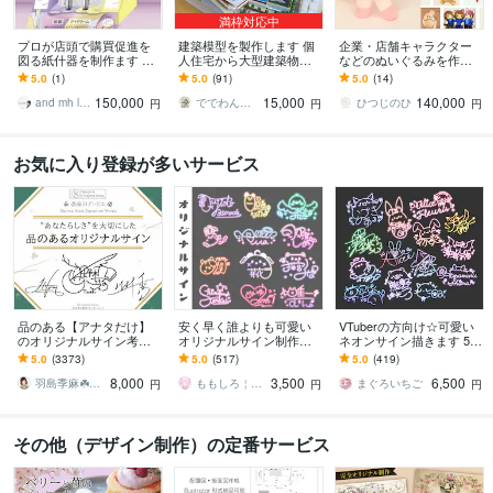
満枠対応中
プロが店頭で購買促進を
建築模型を製作します 個
企業・店舗キャラクター
図る紙什器を制作ます 商
人住宅から大型建築物ま
などのぬいぐるみを作り
品が競り合う売り場で、
でお任せください！⭐︎送料
ます 可動もOK｜その子ら
5.0
(1)
5.0
(91)
5.0
(14)
確実な情報提供と購入を
込み⭐︎
しさを大切に、使い方に
150,000
15,000
140,000
促します
合わせて設計します
and mh l 美容特化デザイナー
ででわん（一級建築士）
ひつじのひ
円
円
円
お気に入り登録が多いサービス
品のある【アナタだけ】
安く早く誰よりも可愛い
VTuberの方向け☆可愛い
のオリジナルサイン考え
オリジナルサイン制作し
ネオンサイン描きます 50
ます ︎【唯一無二︎】個人も
ます 最短即日！商用利用
0件以上のサイン制作経験
5.0
(3373)
5.0
(517)
5.0
(419)
企業も対応可「印象に残
OKなモチーフ入りサイン
☆商用利用無料！迅速丁
8,000
3,500
6,500
る」署名をご提案
です！
寧に対応☆
羽島季麻☘️シグニチャーデザイナー／ロゴ
ももしろ￤デザイン
まぐろいちご
円
円
円
その他（デザイン制作）の定番サービス