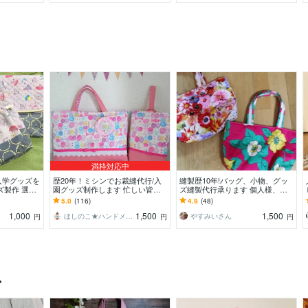
満枠対応中
入学グッズを
歴20年！ミシンでお裁縫代行/入
縫製歴10年!バッグ、小物、グッ
ズ製作 選べ
園グッズ制作します 忙しい皆さ
ズ縫製代行承ります 個人様、企
んのお手伝い！縫製、リメイク、
業様からのご依頼、1点からでも
5.0
(116)
4.9
(48)
など制作します
作ります！
1,000
1,500
1,500
ほしのこ★ハンドメイドサポート
やすみいさん
円
円
円
ス