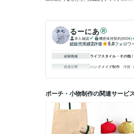
るーにあ
本人確認
機密保持契約(NDA)
2
5.0
総販売実績
評価
フォロワ
ライフスタイル・その他 /
経験職種
ハンドメイド制作
洋裁
得意分野
ポーチ・小物制作の関連サービ