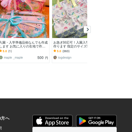
入園・入学準備品他なんでも作成
お急ぎ対応可！入園入学グッズを
オリジナル刺繍
します お気に入りの生地で作成
作ります 指定のサイズ製作 選べ
ます お客様が
大歓迎！！
る色柄！
ラストをワッペ
5.0
(1)
5.0
(363)
4.4
(6)
す。
500
1,000
maple _maple
togdesign
KKスタジオ2
円
円