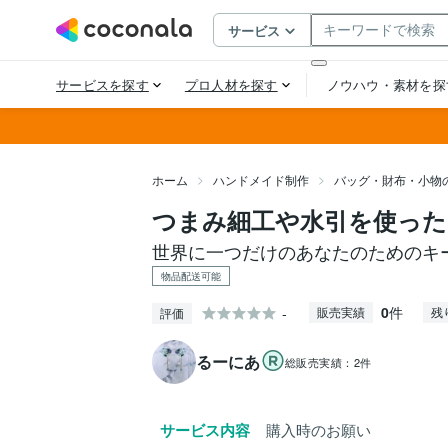
ホーム
ハンドメイド制作
バッグ・財布・小物
つまみ細工や水引を使っ
世界に一つだけのあなたのためのキ
物品配送可能
0
件
-
販売実績
残
評価
るーにあ
総販売実績：
2件
サービス内容
購入時のお願い