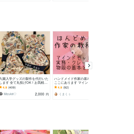
入園入学グッズの製作を代行いた
ハンドメイド作家の基本の教科書
園用品、学用品
します 全て丸投げOK！お気軽に
ここにあります マインドセット
メイド縫製いた
お問合せ下さい(^^)
から実務・クレーム。物販の基本
はない、人と被
4.9
(409)
4.9
(92)
5.0
(98)
と在り方
の方はオーダー
2,000
1,000
Mizukiii♡
くまくぅ
SEWRiC
円
円