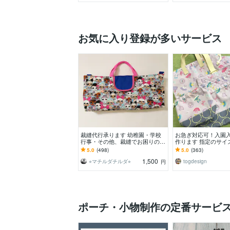
お気に入り登録が多いサービス
裁縫代行承ります 幼稚園・学校
お急ぎ対応可！入園
行事・その他、裁縫でお困りの方
作ります 指定のサイ
ご相談ください⭐︎
る色柄！
5.0
(498)
5.0
(363)
1,500
⭐︎マチルダチルダ⭐︎
togdesign
円
ポーチ・小物制作の定番サービ