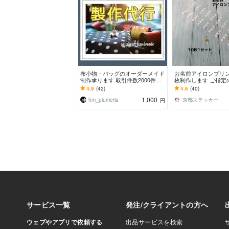
布小物・バッグのオーダーメイド
お名前アイロンプリン
制作承ります 取引件数2000件以
枚制作します ご指定
上！オリジナル、リメイクなど★
変更して制作します
4.9
(42)
4.6
(40)
1,000
hm_plumeria
京都ステッカー
円