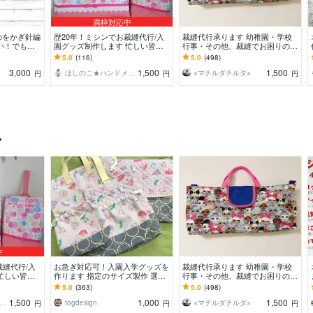
満枠対応中
のをかぎ針編
歴20年！ミシンでお裁縫代行/入
裁縫代行承ります 幼稚園・学校
い！でも欲
園グッズ制作します 忙しい皆さ
行事・その他、裁縫でお困りの方
を抱えてる方
んのお手伝い！縫製、リメイク、
ご相談ください⭐︎
5.0
(116)
5.0
(498)
など制作します
3,000
1,500
1,500
ほしのこ★ハンドメイドサポート
⭐︎マチルダチルダ⭐︎
円
円
円
ス
中
裁縫代行/入
お急ぎ対応可！入園入学グッズを
裁縫代行承ります 幼稚園・学校
忙しい皆さ
作ります 指定のサイズ製作 選べ
行事・その他、裁縫でお困りの方
、リメイク、
る色柄！
ご相談ください⭐︎
5.0
(363)
5.0
(498)
1,500
1,000
1,500
しのこ★ハンドメイドサポート
togdesign
⭐︎マチルダチルダ⭐︎
円
円
円