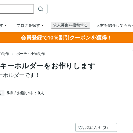
会員登録で10％割引クーポンを獲得！
の制作
ポーチ・小物制作
たキーホルダーをお作りします
ーホルダーです！
5
枠 / お願い中：
0
人
り
お気に入り（2）