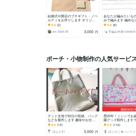
結婚式や開店のプチギフト・ノベ
あなたが編みたいも
ルティをお作りします オリジナ
みで編みます 編めな
ルグッズで結婚式や開店を印象に
しい！！そんな思い
5.0
(2)
5.0
(6)
残しませんか
へ。
3,000
ein Stich M
手編み作家10iroknit
円
ポーチ・小物制作の人気サービ
満枠対応
テント生地で特注の収納、バッグ
歴20年！ミシンでお
などを製作します 趣味やお仕事
園グッズ制作します 
に役立つテント生地を使用した特
んのお手伝い！縫製
5.0
(15)
5.0
(116)
注アイテムの製作
など制作します
5,000
ぽんた51
ほ
円