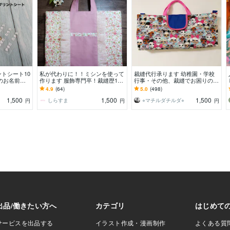
トシート10
私が代わりに！！ミシンを使って
裁縫代行承ります 幼稚園・学校
のお名前に
作ります 服飾専門卒！裁縫歴14
行事・その他、裁縫でお困りの方
！
年の主婦による裁縫代行です♪
ご相談ください⭐︎
4.9
(64)
5.0
(498)
1,500
1,500
1,500
しらすま
⭐︎マチルダチルダ⭐︎
円
円
円