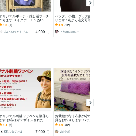
オリジナルポーチ・推し活ポーチ
バッグ、小物、グッズ縫製代行承
入園入学グッズ
作ります メイクポーチ〜ぬい用
ります 1点から注文可能です！お
します 全て丸投
まで幅広く対応します。
気軽にお声掛けください
お問合せ下さい(^
5.0
(1)
4.9
(12)
4.9
(409)
4,000
3,000
あひるのアトリエ
＊kunidama＊
Mizukiii♡
円
円
オリジナル刺繍ワッペンを製作し
お裁縫代行｜布製の小物・生活雑
バッグ、小物、
ます お客様がデザインされたイ
貨をお作りします バッグや小
ります 1点から
ラストをワッペンを製作いたしま
物・インテリア布製品など、新規
気軽にお声掛け
4.4
(6)
4.9
(32)
4.9
(12)
す。
作成からリメイクまで
7,000
1,000
KKスタジオ2
viviラボ
＊kunidama＊
円
円