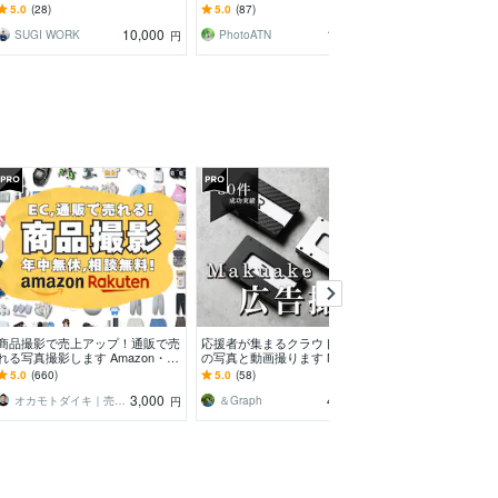
で高画質・高品質な写真を提供し
全画像データ納品
大限に引き出しま
5.0
(28)
5.0
(87)
5.0
(2)
ます！
10,000
10,000
SUGI WORK
PhotoATN
円
円
商品撮影で売上アップ！通販で売
応援者が集まるクラウドファンド
旅館業・民泊専
れる写真撮影します Amazon・楽
の写真と動画撮ります Makuake
ービスを提供します
天などEC用の物撮り撮影代行は
で1000万超えの成功実績多数
営経験者が戦略
5.0
(660)
5.0
(58)
5.0
(3)
お任せ下さい！
一気通貫支援
3,000
48,000
オカモトダイキ｜売上を伸ばすカメラマン
＆Graph
円
円