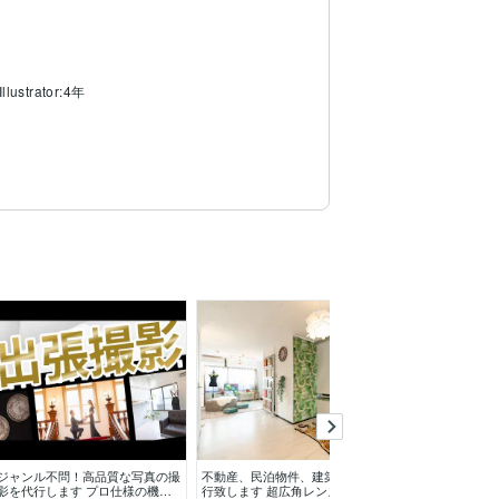
llustrator:4年
ジャンル不問！高品質な写真の撮
不動産、民泊物件、建築の撮影代
全国対応可！撮
影を代行します プロ仕様の機材
行致します 超広角レンズ使用＆
が承ります ビ