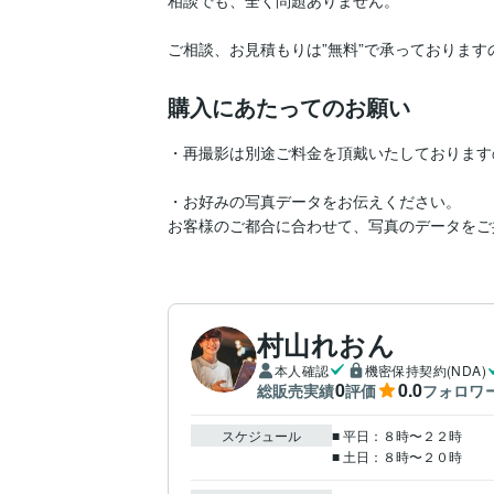
ご相談、お見積もりは”無料”で承っておりま
購入にあたってのお願い
・再撮影は別途ご料金を頂戴いたしております
・お好みの写真データをお伝えください。

お客様のご都合に合わせて、写真のデータをご
村山れおん
本人確認
機密保持契約(NDA)
0
0.0
総販売実績
評価
フォロワ
スケジュール
■ 平日：８時〜２２時

■ 土日：８時〜２０時