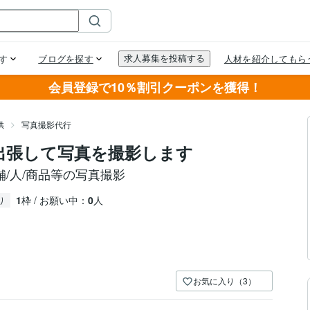
会員登録で10％割引クーポンを獲得！
供
写真撮影代行
出張して写真を撮影します
舗/人/商品等の写真撮影
1
枠 / お願い中：
0
人
り
お気に入り（3）