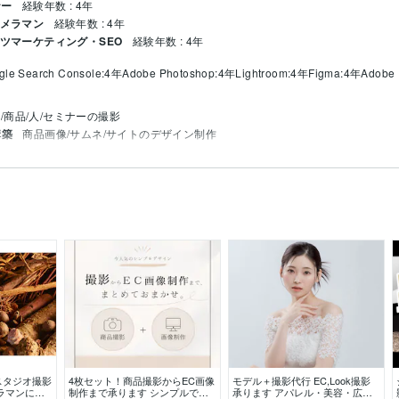
ナー
経験年数 : 4年
カメラマン
経験年数 : 4年
ンツマーケティング・SEO
経験年数 : 4年
gle Search Console:4年
Adobe Photoshop:4年
Lightroom:4年
Figma:4年
Adobe I
/商品/人/セミナーの撮影
構築
商品画像/サムネ/サイトのデザイン制作
スタジオ撮影
4枚セット！商品撮影からEC画像
モデル＋撮影代行 EC,Look撮影
ラマンによ
制作まで承ります シンプルでお
承ります アパレル・美容・広