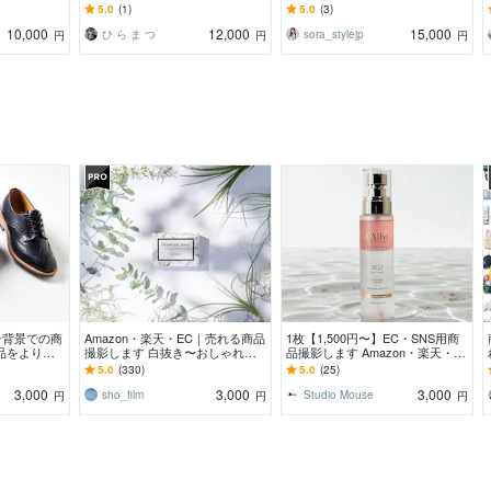
写真を提供い
しゃれな4つのデザインから選ぶ
告。プロカメラマン/HM/提携スタ
5.0
(1)
5.0
(3)
だけ◎
ジオ対応
10,000
12,000
15,000
ひ ら ま つ
sora_stylejp
円
円
円
一背景での商
Amazon・楽天・EC｜売れる商品
1枚【1,500円〜】EC・SNS用商
品をより良
撮影します 白抜き〜おしゃれ物
品撮影します Amazon・楽天・イ
グを心掛けて
撮りまで／インスタ・広告対応
ンスタ・広告などの撮影代行を格
5.0
(330)
5.0
(25)
安で！
3,000
3,000
3,000
sho_film
Studio Mouse
円
円
円