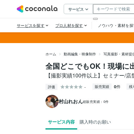
ホーム
動画編集・映像制作
写真撮影・素材提
全国どこでもOK！現場に
【撮影実績100件以上】セミナー/店
0
件
-
販売実績
残
評価
村山れおん
総販売実績：
0件
サービス内容
購入時のお願い