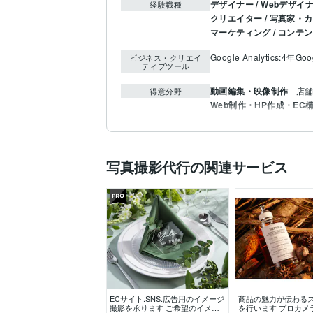
デザイナー / Webデザイ
経験職種
クリエイター / 写真家・
マーケティング / コンテ
Google Analytics:4年
Goo
ビジネス・クリエイ
ティブツール
動画編集・映像制作
店舗
得意分野
Web制作・HP作成・EC
写真撮影代行の関連サービス
ECサイト.SNS.広告用のイメージ
商品の魅力が伝わる
撮影を承ります ご希望のイメー
を行います プロカメ