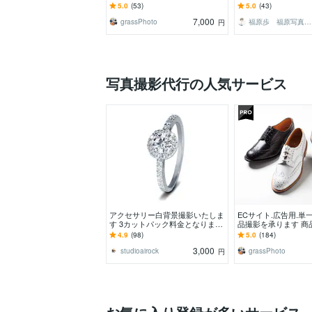
ジを出来る限り作り込みます。
るハイクオリティな
5.0
(53)
5.0
(43)
たします。
7,000
grassPhoto
福原歩 福原写真事務所
円
写真撮影代行の人気サービス
アクセサリー白背景撮影いたしま
ECサイト.広告用.単
す 3カットパック料金となりま
品撮影を承ります 商
す。
く見せるライティン
4.9
(98)
5.0
(184)
います。
3,000
studioairock
grassPhoto
円