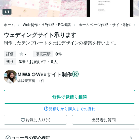
1/1
ホーム
Web制作・HP作成・EC構築
ホームページ作成・サイト制作
ウェディングサイト承ります
制作したテンプレートを元にデザインの構築を行います。
-
0
件
評価
販売実績
3
枠 / お願い中：
0
人
残り
MIWA＠Webサイト制作
総販売実績：
1件
無料で見積り相談
見積りから購入までの流れ
お気に入り(1)
出品者に質問
ココナラの安心保証