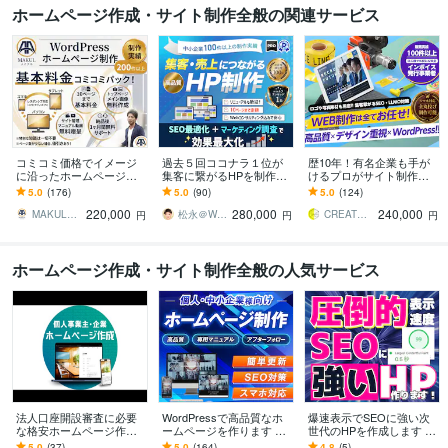
ホームページ作成・サイト制作全般の関連サービス
コミコミ価格でイメージ
過去５回ココナラ１位が
歴10年！有名企業も手が
に沿ったホームページ作
集客に繋がるHPを制作し
けるプロがサイト制作し
ります パソコン操作が苦
ます クチコミに自信あ
ます 初心者でも安心★ヒ
5.0
(176)
5.0
(90)
5.0
(124)
手な方でも維持管理がで
り！初心者大歓迎！リニ
アリング重視・要望に沿
220,000
280,000
240,000
きるような動画解説付き
ューアル得意♪
って柔軟に対応可能
MAKUL（メイクル）
松永＠WordPress専門クリエイター
CREATORSZERO
円
円
円
ホームページ作成・サイト制作全般の人気サービス
法人口座開設審査に必要
WordPressで高品質なホ
爆速表示でSEOに強い次
な格安ホームページ作成
ームページを作ります シ
世代のHPを作成します 運
します 法人銀行口座開設
ンプル/SEO/ホームペー
用費無料〜！WordPress
5.0
(37)
5.0
(164)
4.8
(5)