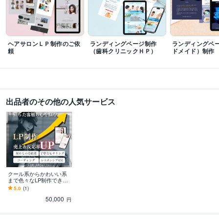
ヘアサロンＬＰ制作のご依
ランディングページ制作
ランディングペ
頼
（歯科クリニックＨＰ）
ドメイド）制作
出品者のその他の人気サービス
クール系からかわいい系
まで色々なLP制作できま
す 客層の心を掴む売上＆
5.0
(1)
集客率UPの魅力的なLP制
50,000
作します！
円