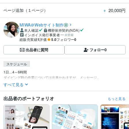
＋
20,000円
ページ追加（１ページ）
MIWA＠Webサイト制作
本人確認
機密保持契約(NDA)
インボイス発行事業者
未登録
総販売実績
1
評価
5.0
フォロワー
0
出品者に質問
フォロー
0
スケジュール
1日…4～6時間

ダイビング時の作業については出来かねますが、メッセージ...
すべて見る
出品者のポートフォリオ
もっと見る