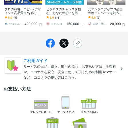
プロの戦略・コピー×デザ
ビジネスのチャンスを掴
元エンジニアがプロ品質
インで高品質HPを作りま
む！あなたの想いを形に
のホームページを制作し
す Webから自動で継続的
します 成功への第一歩を
ます 初めての方でも安
5.0
(8)
5.0
(13)
5.0
(6)
に成果が上がる仕組みを
踏み出すお手伝いをいた
心。相談しながら進めら
420,000
150,000
20,000
構築します！
します。
れるホームページ制作
ウェバレッジ
コハルコ
未緒 ∣ 元システムエンジニア
円
円
円
ご利用ガイド
サービスの出品、購入、取引の流れ、お支払い方法・手数料
や、ココナラを安心・安全に使って頂くための制度やマナー
など、ココナラの使い方はこちら。
お支払い方法