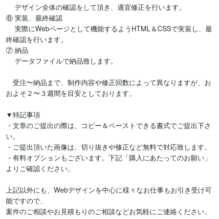
　 デザイン全体の確認をして頂き、適宜修正を行います。

⑥ 実装、最終確認

　 実際にWebページとして機能するようHTML＆CSSで実装し、最
終確認を行います。

⑦ 納品

　 データファイルで納品致します。

　受注〜納品まで、制作内容や修正回数によって異なりますが、お
およそ２〜３週間を目安としております。

▼特記事項

・文章のご提出の際は、コピー＆ペーストできる書式でご提出下さ
い。

・ご提出頂いた画像は、切り抜きや修正など無料で対応致します。

・有料オプションもございます。下記「購入にあたってのお願い」
よりご確認ください。

上記以外にも、Webデザインを中心に様々なお仕事もお引き受け可
能ですので、

案件のご相談やお見積もりのご相談などお気軽にご連絡ください。