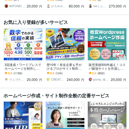
審査、webサイト作成、コ
ジ/おしゃれ/スタイリッシ
より爆速！集客に直結す
20,000
80,000
270,000
ーポレートサイトに
ュ
るHP
AirPONIC JOHN（ジョン）
ひろ＠ホームページ制作
meくじら＠迅速・丁寧な対応でHP作成
円
円
円
お気に入り登録が多いサービス
3冠達成！ワードプレスで
歴10年！有名企業も手が
販売実績500件越え！コス
ホームページを制作しま
けるプロがサイト制作し
パ最強サイトを作成しま
す WEB制作＆デザイン部
ます 初心者でも安心★ヒ
す 起業、副業、ブログ！
5.0
(1156)
5.0
(124)
5.0
(952)
門1位（販売数・評価数・
アリング重視・要望に沿
WPで更新楽々！オリジナ
20,000
240,000
20,000
お気に入り数）
って柔軟に対応可能
ルデザイン可能
ウェブゲート
CREATORSZERO
ponta_依頼多数のため返信遅れます
円
円
円
ホームページ作成・サイト制作全般の定番サービス