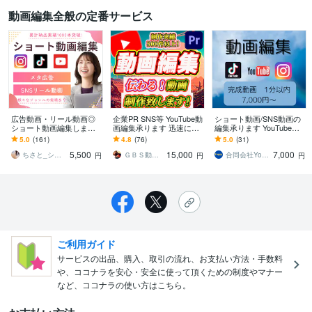
動画編集全般の定番サービス
広告動画・リール動画◎
企業PR SNS等 YouTube動
ショート動画/SNS動画の
ショート動画編集します
画編集承ります 迅速に高
編集承ります YouTube・I
TikTok、YouTube、Instag
品質に仕上げます！どん
nstagram・TIkTok対応
5.0
(161)
4.8
(76)
5.0
(31)
ram
な動画もお任せくださ
5,500
15,000
7,000
い！！
ちさと_ショート動画編集
ＧＢＳ動画編集社
合同会社Yoppy
円
円
円
ご利用ガイド
サービスの出品、購入、取引の流れ、お支払い方法・手数料
や、ココナラを安心・安全に使って頂くための制度やマナー
など、ココナラの使い方はこちら。