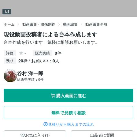
1/4
ホーム
動画編集・映像制作
動画編集
動画編集全般
現役動画投稿者による台本作成します
台本作成を行います！気軽に相談お願いします。
-
0
件
評価
販売実績
20
枠 / お願い中：
0
人
残り
谷村 洋一郎
総販売実績：
0件
購入画面に進む
無料で見積り相談
見積りから購入までの流れ
お気に入り(1)
出品者に質問