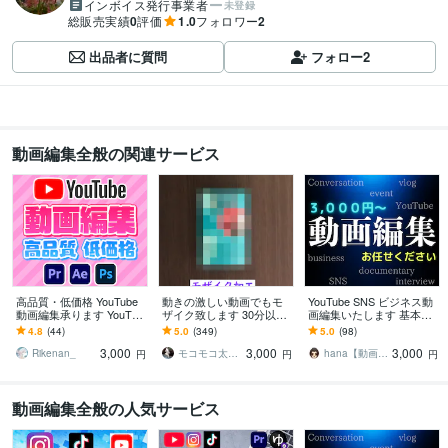
インボイス発行事業者
未登録
総販売実績
0
評価
1.0
フォロワー
2
出品者に質問
フォロー
2
動画編集全般の関連サービス
高品質・低価格 YouTube
動きの激しい動画でもモ
YouTube SNS ビジネス動
動画編集承ります YouTub
ザイク致します 30分以内
画編集いたします 基本を
e・Instagram・TIkTok対
なら1日で完了！60分以上
大切に分かりやすく丁寧
4.8
(44)
5.0
(349)
5.0
(98)
応！
の動画も対応できます！
に対応させていただきま
3,000
3,000
3,000
す！
Rikenan_
モコモコ太郎 広告代理店仕込み
hana【動画編集】
円
円
円
動画編集全般の人気サービス