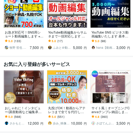
お急ぎ対応可！SNS用シ
YouTube動画編集からサム
YouTube SNS ビジネス動
ョート動画編集します ※Ti
ネまで一括対応します ／
画編集いたします 基本を
kTok、Instagram、YouTu
TikTokやリールも対応！
大切に分かりやすく丁寧
5.0
(133)
5.0
(17)
5.0
(98)
be、Xなど
企画から編集まで徹底サ
に対応させていただきま
7,500
5,000
3,000
ポート！
す！
牧野 哲也 ★ 動画編集まきくん
ふみと＠動画×台本
hana【動画編集】
円
円
円
お気に入り登録が多いサービス
おしゃれに！インタビュ
丸投げOK！動画からアテ
サイト風｜オープニングC
ー/講座動画など編集承り
レコまで全てを代行しま
anvaテンプレ納品します
ます PR動画/YouTube等も
す 日経トレンディ掲載さ
＼販売実績1000件以上！
5.0
(568)
5.0
(551)
4.8
(360)
おしゃれに編集させて頂
れました！某保険会社・
Canva無料でスマホでOK
12,000
10,000
3,500
きます！
音楽制作会社実績有
／
さかもと＠動画クリエイター
歩み_映像クリエイター
さぼてんぷれーと｜結婚式を、もっと楽しく
円
円
円