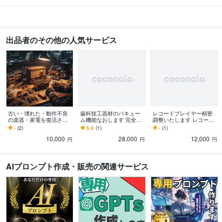
受賞歴
『社長に質問！』AIベンチャーってなぁに？
AI駆動開発プラットフォーム
導入検討に伴うセキュリティ評価
AIスロップ検出に対するヒューマナイズ
アプローチ
現代開発者文化における 「苦痛と笑い」の技術人類学的分析
出品者のその他の人気サービス
Overviewsからのデータ取得の比較および自社構築
プログラミング言語・フレームワーク
HTML:5年
Python:2年
Amazon Web Services:1年
Google Cloud Platform:1年
Microsoft Azure:1年
Git:5年
GitHub:5年
ビジネス・クリエイティブツール
Stable Diffusion:2年
ChatGPT:2年
Perplexity AI:2年
Midjourney:2年
古い・壊れた・動作不良
歯科技工器材のバキュー
レコードプレイヤー精密
Bard:2年
DALL-E:2年
Adobe Firefly:2年
Microsoft Designer:2年
の楽器・家電を復活させ
ム機能なおします 完全オ
調整いたします レコード
ます メーカー修理は高
ーダーの専門機器修理で
プレイヤーの精密調整と
niji・journey:2年
Adobe Photoshop:5年
Lightroom:5年
-
(2)
5.0
(1)
-
(1)
額、サポート適応外...そん
す！
部品発注です
Adobe Premiere Pro:5年
AviUtl:10年
Final Cut Pro:5年
Media Encoder:5年
10,000
28,000
12,000
な時こそ！
円
円
円
Adobe After Effects:5年
Cubase:10年
Logic Pro:5年
Pro Tools:10年
iZotope RX:1年
AIプロンプト作成・販売の関連サービス
得意分野
生成AI活用・開発・制作
RAG構築
IT相談・システム開発
コーディング
語学力