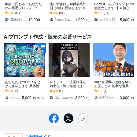
劇的に変わる！あなただ
迷わず書けるAI付事業計
ChatGPTのプロンプト999
けの専用プロンプト作り
画（3種）提供します ネッ
個販売します 【 AI初心者
ます 【☆5評価多数！初心
トから集客したい、でも
必見！】AIプロンプト最
5.0
(81)
4.9
(61)
4.8
(81)
者必見】求める回答がく
時間がない、と悩んでい
強セットが遂に登場！
10,000
1,000
5,000
る魔法のプロンプト
る方へ
KD出版＠AIスタジオ
Akutsu Kazuhiro
株式会社SCコンサルティング
円
円
円
AIプロンプト作成・販売の定番サービス
あなただけのGPTsをゼロ
AIイラスト・漫画制作を
50代管理職の激務をAIで
から作成します 具体性は
効率化！誰でも使えます
支援します 便利な道具で
会話しながらつめるでもO
AIイラスト漫画制作を効
終わらせない。実務の相
5.0
(2)
5.0
(1)
5.0
(1)
K！ビジネス成長の一助
率化！誰でも使えるプロ
棒に進化させる30の型
5,000
3,000
3,000
に！
ンプト自動生成
とら〜超・対話型のGPTsクリエイター〜
taka_aiworks
AI実践ラボ｜AI活用コンサルタント
円
/60分
円
円
ご利用ガイド