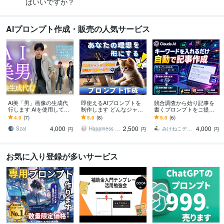
ばいいですか？
AIプロンプト作成・販売の人気サービス
AI美「男」画像の生成代
即使えるAIプロンプトを
競合調査から始り記事を
行します AIを使用して、
制作します どんなジャン
書くプロンプトをご提供
韓流アイドル風、ジャニ
ルでもAIに伝わるプロン
します Claudeプロジェク
4.0
(7)
5.0
(8)
5.0
(6)
ーズ風男性の画像生成！
プト/差がつく高設計
トに組み込めばキーワー
4,000
2,500
4,000
ドを実行するだけ
Szai
Happiness STAR
みけねこデザイン
円
円
円
お気に入り登録が多いサービス