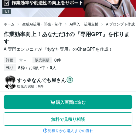
1/1
ホーム
生成AI活用・開発・制作
AI導入・活用支援
AIプロンプト作成
作業効率向上！あなただけの『専用GPT』を作りま
す
AI専門エンジニアが『あなた専用』のChatGPTを作成！
-
0
件
評価
販売実績
5
枠 / お願い中：
0
人
残り
すぅ＠なんでも屋さん
総販売実績：
6件
購入画面に進む
無料で見積り相談
見積りから購入までの流れ