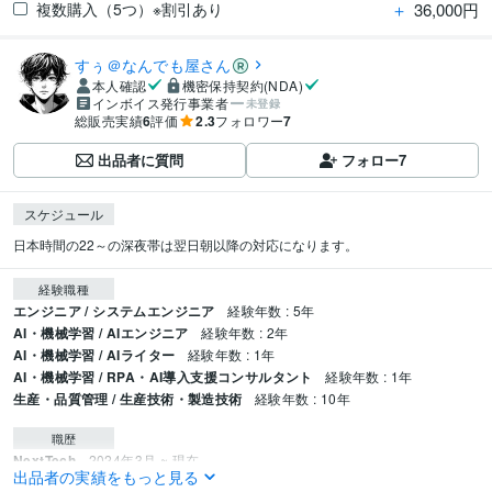
＋
36,000円
複数購入（5つ）※割引あり
すぅ＠なんでも屋さん
本人確認
機密保持契約(NDA)
インボイス発行事業者
未登録
総販売実績
6
評価
2.3
フォロワー
7
出品者に質問
フォロー
7
スケジュール
日本時間の22～の深夜帯は翌日朝以降の対応になります。
経験職種
エンジニア / システムエンジニア
経験年数 : 5年
AI・機械学習 / AIエンジニア
経験年数 : 2年
AI・機械学習 / AIライター
経験年数 : 1年
AI・機械学習 / RPA・AI導入支援コンサルタント
経験年数 : 1年
生産・品質管理 / 生産技術・製造技術
経験年数 : 10年
職歴
NextTech
2024年3月 ~ 現在
出品者の実績をもっと見る