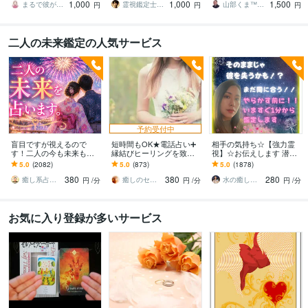
1,000
1,000
1,500
視
ウルメイト・縁結び
まるで彼が話してるかのようにお届けl運子
霊視鑑定士 葉月（霊眼）
山部くま™（占い師／ＥＣコンサル）
円
円
円
二人の未来鑑定の人気サービス
予約受付中
盲目ですが視えるので
短時間もOK★電話占い➕
相手の気持ち☆【強力霊
す！二人の今も未来もひ
縁結びヒーリングを致し
視】☆お伝えします 潜在
らきます 二人の行き着く
ます 霊感☆タロット☆占
意識・魂の声を読み解き
5.0
(2082)
5.0
(873)
5.0
(1878)
先を視たうえで一番幸せ
星術☆縁結びヒーリング
お相手の本音を明かしま
380
380
280
なご縁の結び方へ導きま
の嬉しいセット♡
す
癒し系占い師 まるタロー
癒しのセラピーサロン☪️セレイ
水の癒し手 魂の救済 Aqua Ray
円
/分
円
/分
円
/分
す
お気に入り登録が多いサービス