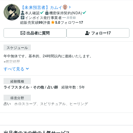
【未来預言者】カムイ
本人確認
機密保持契約(NDA)
インボイス発行事業者
未登録
総販売実績
99
評価
5.0
フォロワー
17
出品者に質問
フォロー
17
スケジュール
年中無休です。基本的、24時間以内に連絡いたします。

●鑑定経歴
すべて見る
経験職種
ライフスタイル・その他 / 占い師
経験年数 : 5年
得意分野
占い
ホロスコープ、スピリチュアル、ヒーリング
出品者のその他の人気サービス