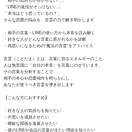
「相手の気持ちが分からない…」

「LINEの返信がそっけない…」

「本当はどう思っているの？」

そんな恋愛の悩みを、言霊の力で解き明かします

・相手の言葉・LINEの使い方から本音を読み解く

・好きな人がどんな言葉に惹かれるかを診断

・両思いになるための“魔法の言霊”をアドバイス

言霊（ことだま）とは、言葉に宿るエネルギーのこと。

人は無意識に「自分の本音」を言葉にのせています。

その言葉を分析することで

相手の本心や恋愛傾向を明らかにし

あなたが使うべき言霊を導き出します

【こんな方におすすめ】

・好きな人の気持ちを知りたい

・片思いを成就させたい

・曖昧な関係を進展させたい

・彼のLINEや会話の言葉が冷たい理由を知りたい
