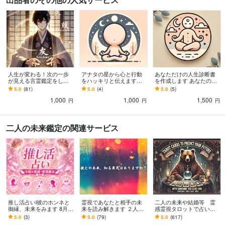
人生が変わる！次の一歩
アナタの星から心と行動
あなただけの人生診断書
が見える言霊鑑定をしま
をハッキリと伝えます
を作成します あなたの人
す 言霊人生コンサル。読
【未来の宿命を見抜いて
生を深掘りし診断書を作
5.0
(81)
5.0
(4)
5.0
(5)
み返すたびに道が見える
人生を好転させます】
成します。
1,000
1,000
1,500
あなただけの処方箋
円
円
円
二人の未来鑑定の関連サービス
推し活占いl彼のホンネと
霊視であなたと相手の未
二人の未来や結婚等 霊
御縁、未来をみます 8月限
来を読み解きます ２人に
感霊視タロットで占いま
定無料プレゼント♡彼の
待つ未来の可能性を霊視
す 複雑恋愛・復縁・ツイ
5.0
(3)
5.0
(79)
5.0
(617)
トリセツお届け♡霊感霊
で探ります
ンレイ・結婚の進展・ソ