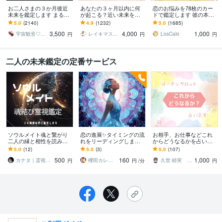
お二人さまの３か月後近
あなたの３ヶ月以内に何
恋のお悩みを78枚のカー
未来を鑑定します まるで
が起こる？近い未来を視
ドで鑑定します 彼の本
対面鑑定★アナタだけの
ます あなたのハイヤーセ
音・恋の行方が気になる
5.0
(2140)
4.9
(1232)
5.0
(1685)
特別な本気動画をお届け
ルフに繋がり今後どうな
あなたへ
3,500
4,000
1,000
します
るのかをリーディング
宇宙観音♡白風結唯水
レイキマスター琴
LosCalo
円
円
円
二人の未来鑑定の定番サービス
ソウルメイト魂と繋がり
恋の進展✨タイミングの流
お相手、お仕事などこれ
二人の縁と相性を読み解
れをリーディングします
からどうなるかを占いま
きます 魂の記憶から高次
気になる彼の本心と、恋
す 24H以内。今後の変化
5.0
(12)
5.0
(3)
5.0
(107)
元チャネリングで導く真
に進展があるか占います
を観ます。両思い/未来/ア
500
160
1,000
実の関係性と未来を霊視
✨3ヶ月の流れ
ドバイス
カナタ｜霊視鑑定師
櫻田カレン✨ニルヴァーナ鑑定✨光魂ガイド
久世 睦実 イーチンタロット占い師
円
円
/分
円