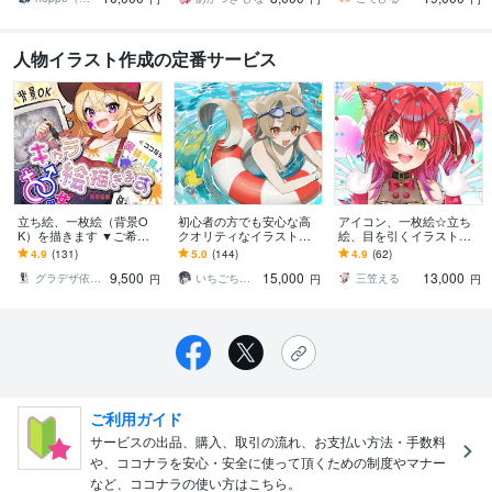
人物イラスト作成の定番サービス
立ち絵、一枚絵（背景O
初心者の方でも安心な高
アイコン、一枚絵☆立ち
K）を描きます ▼ご希望
クオリティなイラスト描
絵、目を引くイラスト描
に合わせます！ライブ２
きます 企業実績有り！鮮
きます サムネ、MV、live2
4.9
(131)
5.0
(144)
4.9
(62)
D、ゲーム、コミック、ア
やかで見栄えの良いイラ
D,YouTube、歌ってみたな
9,500
15,000
13,000
ニメ等
ストが得意です！
ども
グラデザ依頼 ※活動名（グラデザねっこ）
いちごちよこ
三笠える
円
円
円
ご利用ガイド
サービスの出品、購入、取引の流れ、お支払い方法・手数料
や、ココナラを安心・安全に使って頂くための制度やマナー
など、ココナラの使い方はこちら。