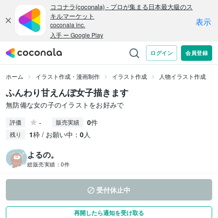
ホーム
イラスト作成・漫画制作
イラスト作成
人物イラスト作成
ふんわり甘えんぼ女子描きます
無防備な女の子のイラストをお好みで
-
0
件
評価
販売実績
1
枠 / お願い中：
0
人
残り
よるの。
総販売実績：
0件
受付休止中
再開したら通知を受け取る