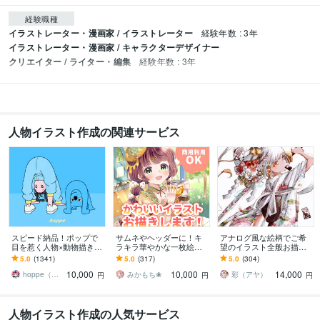
経験職種
イラストレーター・漫画家 / イラストレーター
経験年数 : 3年
イラストレーター・漫画家 / キャラクターデザイナー
クリエイター / ライター・編集
経験年数 : 3年
人物イラスト作成の関連サービス
スピード納品！ポップで
サムネやヘッダーに！キ
アナログ風な絵柄でご希
目を惹く人物×動物描きま
ラキラ華やかな一枚絵描
望のイラスト全般お描き
す 挿絵・動画・グッズな
きます 商用OK！淡くて可
します 年賀絵、アイコ
5.0
(1341)
5.0
(317)
5.0
(304)
ど鮮やかな配色で個性を
愛い小物や背景、衣装の
ン、MV絵、サムネ、キー
10,000
10,000
14,000
出したい方へ
デザインも♪
ビジュアル、キャラデザ
hoppe（ほっぺ）
みかもち❀
彩（アヤ）
円
円
円
人物イラスト作成の人気サービス