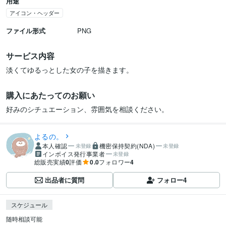
用途
アイコン・ヘッダー
ファイル形式
PNG
サービス内容
淡くてゆるっとした女の子を描きます。
購入にあたってのお願い
好みのシチュエーション、雰囲気を相談ください。
よるの。
本人確認
機密保持契約(NDA)
未登録
未登録
インボイス発行事業者
未登録
総販売実績
0
評価
0.0
フォロワー
4
出品者に質問
フォロー
4
スケジュール
随時相談可能