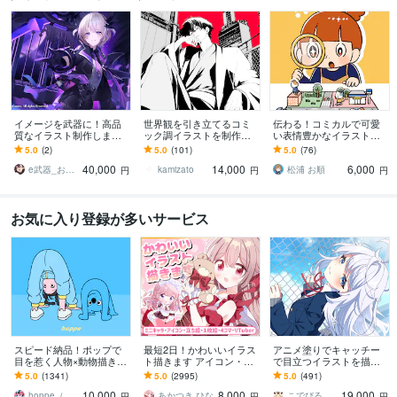
イメージを武器に！高品
世界観を引き立てるコミ
伝わる！コミカルで可愛
質なイラスト制作します
ック調イラストを制作し
い表情豊かなイラスト描
配信イラスト、立ち絵、
ます 世界観で惹きつけ
きます 挿絵・チラシ・リ
5.0
(2)
5.0
(101)
5.0
(76)
キャラデザまで幅広くお
る、商用対応の一枚絵を
ーフレット・HP等 / 大量
40,000
14,000
6,000
まかせください！
ご提供致します。
注文実績あり！
e武器_お仕事募集中！
kamizato
松浦 お順
円
円
円
お気に入り登録が多いサービス
スピード納品！ポップで
最短2日！かわいいイラス
アニメ塗りでキャッチー
目を惹く人物×動物描きま
ト描きます アイコン・ミ
で目立つイラストを描き
す 挿絵・動画・グッズな
ニキャラ・４コマ・立ち
ます 動画用、スチル、ア
5.0
(1341)
5.0
(2995)
5.0
(491)
ど鮮やかな配色で個性を
絵をスピード納品しま
イコン等、目を引くイラ
10,000
8,000
19,000
出したい方へ
す！
ストをご希望の方に！
hoppe（ほっぺ）
あかつき ひな
こでびる
円
円
円