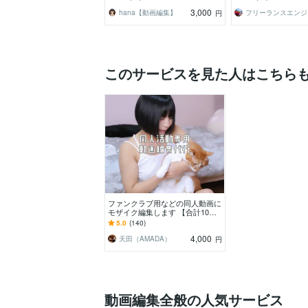
ます！
3,000
hana【動画編集】
フ
円
このサービスを見た人はこちら
ファンクラブ用などの同人動画に
モザイク編集します 【合計10分
の動画までOK】モザイク編集！
5.0
(140)
時間追加やボカシも
4,000
天田（AMADA）
円
動画編集全般の人気サービス