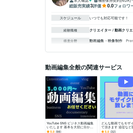
本人確認
機密保持契約(NDA)
3
0.0
総販売実績
評価
フォロワ
スケジュール
いつでも対応可能です！
クリエイター / 動画クリ
経験職種
動画編集・映像制作
Pre
得意分野
動画編集全般の関連サービス
YouTube SNS ビジネス動画編集
どんな動画でもモザ
いたします 基本を大切に分かり
て頂きます 追従など
やすく丁寧に対応させていただき
ザイク処理はお任せ
5.0
(98)
5.0
(32)