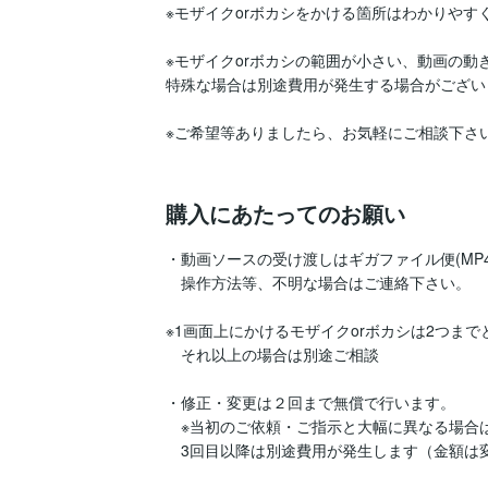
※モザイクorボカシをかける箇所はわかりやす
※モザイクorボカシの範囲が小さい、動画の動き
特殊な場合は別途費用が発生する場合がございま
※ご希望等ありましたら、お気軽にご相談下さい
購入にあたってのお願い
・動画ソースの受け渡しはギガファイル便(MP4
　操作方法等、不明な場合はご連絡下さい。

※1画面上にかけるモザイクorボカシは2つまで
　それ以上の場合は別途ご相談

・修正・変更は２回まで無償で行います。

　※当初のご依頼・ご指示と大幅に異なる場合
　3回目以降は別途費用が発生します（金額は変