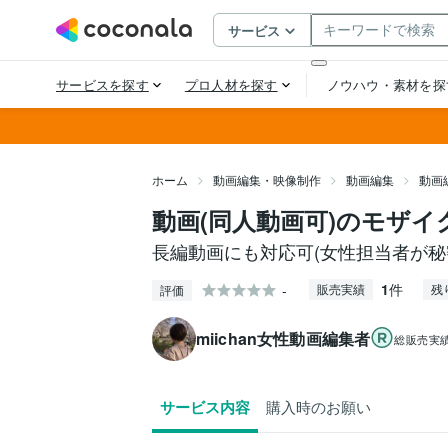
ホーム
動画編集・映像制作
動画編集
動画
動画(同人動画可)のモザ
長編動画にも対応可(女性担当者が秘
1
件
-
販売実績
残
評価
miichan女性動画編集者
総販売実
サービス内容
購入時のお願い