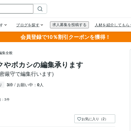
会員登録で10％割引クーポンを獲得！
編集全般
イクやボカシの編集承ります
密厳守で編集行います)
3
枠 / お願い中：
0
人
り
績：
3件
お気に入り（2）