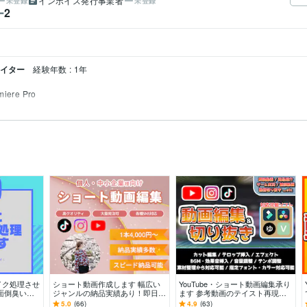
インボイス発行事業者
未登録
未登録
2
ー
エイター
経験年数 : 1年
miere Pro
イク処理させ
ショート動画作成します 幅広い
YouTube・ショート動画編集承り
面倒臭いモ
ジャンルの納品実績あり！即日納
ます 参考動画のテイスト再現が
ください！
品も可能！
得意です！
5.0
(66)
4.9
(63)