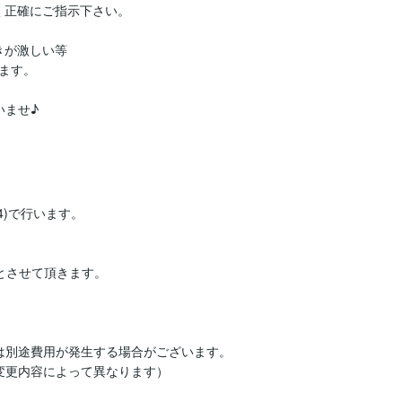
く正確にご指示下さい。

が激しい等

す。

ませ♪

)で行います。

とさせて頂きます。

は別途費用が発生する場合がございます。

更内容によって異なります）
