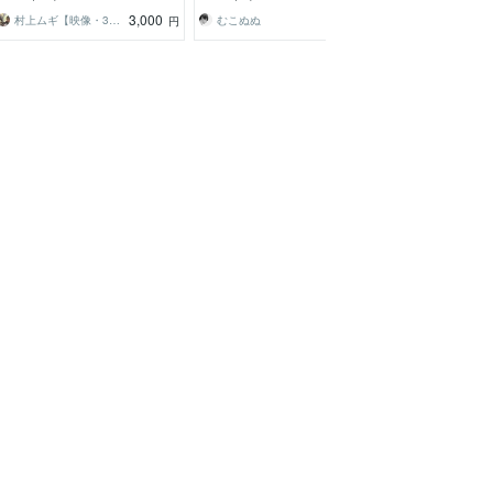
切り抜きも可能！
3,000
4,000
村上ムギ【映像・3D】
むこぬぬ
円
円