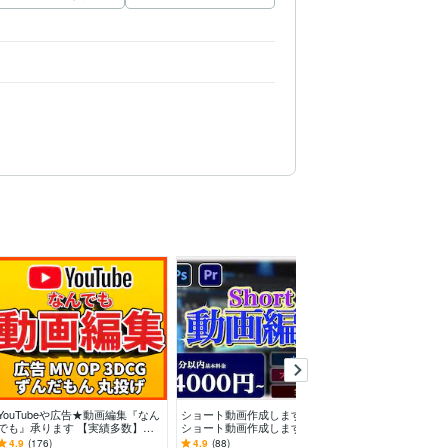
YouTubeや広告★動画編集『なん
ショート動画作成します SNS用
TikTok/ショ
でも』承ります 【実績多数】素
ショート動画作成します
編集します TikTo
材を渡して丸投げも！縦長動画や
YouTubeショ
4.9
(176)
4.9
(88)
4.9
(38)