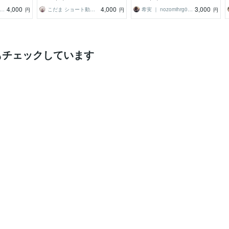
4,000
4,000
3,000
リーランスエンジニアkosuke
こだま ショート動画編集者
希実 ｜ nozomihrg0826
円
円
円
もチェックしています