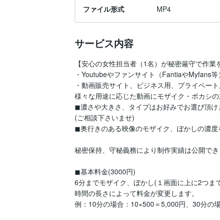
ファイル形式
MP4
サービス内容
【安心の女性担当者（1名）が秘密厳守で作業を
・Youtubeやファンサイト（FantiaやMyfans等
・動画販売サイト、ビジネス用、プライベート用
様々な用途に応じた動画にモザイク・ボカシの
◼︎濃さや大きさ、タイプはお好みでお選び頂けま
(ご相談下さいませ)

◼︎奥行きのある映像のモザイク、ぼかしの濃度
秘密保持、守秘義務により制作実績は公開でき
◼︎基本料金(3000円)

6分までモザイク、ぼかし(１画面に上に2つまで)
時間の長さによって料金が変更します。

例：10分の場合：10×500＝5,000円、30分の場合