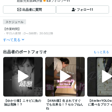
総販売実績
34
評価
5.0
フォロワー
11
出品者に質問
フォロー
11
スケジュール
【作業時間】

・平日の夜間（2〜3時間）20:00以降
すべて見る
出品者のポートフォリオ
もっと見る
【ゆかり様】ニキビに魚の
【ANA様】生まれてすぐ
【AtelierYOL
油は危険！？
でも出来る！？セルフねん
に選べるプロフ
ね