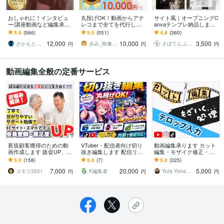
おしゃれに！インタビュ
丸投げOK！動画からアテ
サイト風｜オープニングC
ー/講座動画など編集承り
レコまで全てを代行しま
anvaテンプレ納品します
ます PR動画/YouTube等も
す 日経トレンディ掲載さ
＼販売実績1000件以上！
5.0
(566)
5.0
(551)
4.8
(360)
おしゃれに編集させて頂
れました！某保険会社・
Canva無料でスマホでOK
12,000
10,000
3,500
きます！
音楽制作会社実績有
／
さかもと＠動画クリエイター
歩み_映像クリエイター
さぼてんぷれーと｜結婚式を、もっと楽しく
円
円
円
動画編集全般の定番サービス
新規顧客獲得のための動
VTuber・配信者向け切り
動画編集承ります カット
画作成します 販促UP、S
抜き編集します 配信リン
編集・モザイク修正・テ
EO改善、新規顧客獲得に
クを送るだけ、切り抜き
ロップ入力
5.0
(158)
5.0
(7)
5.0
(325)
最適な動画作成
から編集まで丸投げOK！
7,000
20,000
5,000
コモリ3201
K編集者
Yuta Yona。315な支援員
円
円
円