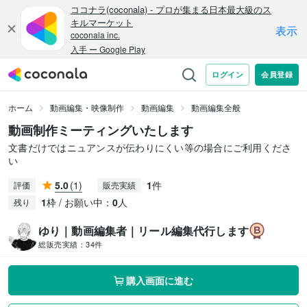
ホーム
動画編集・映像制作
動画編集
動画編集全般
動画制作ミーティングいたします
文書だけではニュアンスが伝わりにくい等の場合にご利用くださ
い
5.0
(1)
1
件
評価
販売実績
1
枠 / お願い中：
0
人
残り
ゆり｜動画編集者｜リール編集代行します
総販売実績：
34件
購入画面に進む