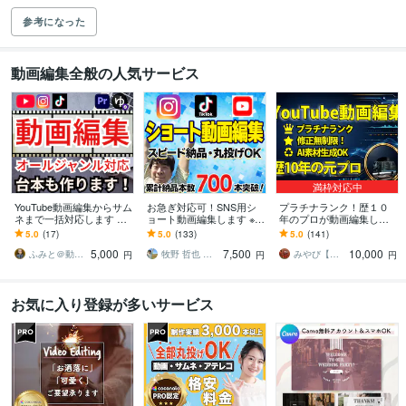
参考になった
動画編集全般の人気サービス
満枠対応中
YouTube動画編集からサム
お急ぎ対応可！SNS用シ
プラチナランク！歴１０
ネまで一括対応します ／
ョート動画編集します ※Ti
年のプロが動画編集しま
TikTokやリールも対応！
kTok、Instagram、YouTu
す 【修正無制限】歴１０
5.0
(17)
5.0
(133)
5.0
(141)
企画から編集まで徹底サ
be、Xなど
年のプロが高品質編集！
5,000
7,500
10,000
ポート！
ＡＩ素材生成も
ふみと＠動画×台本
牧野 哲也 ★ 動画編集まきくん
みやび【動画編集者】
円
円
円
お気に入り登録が多いサービス