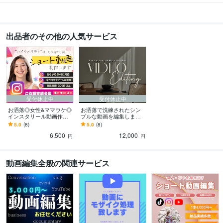
出品者のその他の人気サービス
受付休止中
受付休止中
お洒落◎女性&ママウケ◎
お洒落で洗練されたシン
インスタリール動画作り
プルな動画を編集します
ます アカウント様の編集
アカウント様の編集代行
5.0
(8)
5.0
(8)
代行実績、300件以上！
実績、300件以上◎
6,500
12,000
円
円
動画編集全般の関連サービス