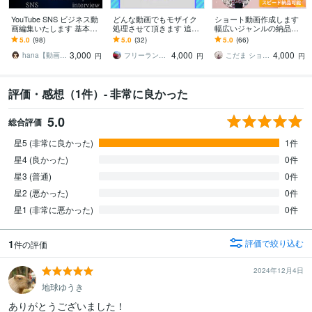
YouTube SNS ビジネス動
どんな動画でもモザイク
ショート動画作成します
画編集いたします 基本を
処理させて頂きます 追従
幅広いジャンルの納品実
大切に分かりやすく丁寧
など面倒臭いモザイク処
績あり！即日納品も可
5.0
(98)
5.0
(32)
5.0
(66)
に対応させていただきま
理はお任せください！
能！
3,000
4,000
4,000
す！
hana【動画編集】
フリーランスエンジニアkosuke
こだま ショート動画編集者
円
円
円
評価・感想（1件）- 非常に良かった
5.0
総合評価
星5 (非常に良かった)
1件
星4 (良かった)
0件
星3 (普通)
0件
星2 (悪かった)
0件
星1 (非常に悪かった)
0件
1
評価で絞り込む
件の評価
2024年12月4日
地球ゆうき
ありがとうございました！