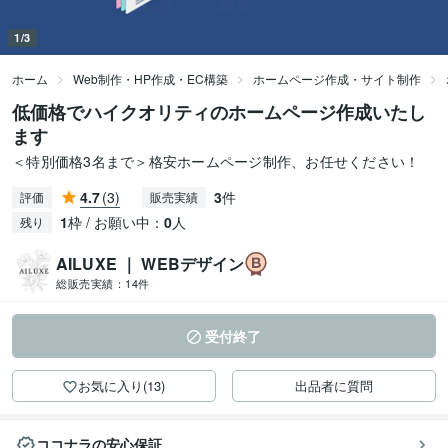
1/3
ホーム
Web制作・HP作成・EC構築
ホームページ作成・サイト制作
低価格でハイクオリティのホームページ作成いたし
ます
＜特別価格3名まで＞格安ホームページ制作、お任せください！
4.7
(3)
3
件
評価
販売実績
1
枠 / お願い中：
0
人
残り
AILUXE ｜ WEBデザイン
総販売実績：
14件
受付終了
お気に入り(13)
出品者に質問
ココナラの安心保証