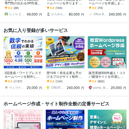
専門性の伝わるHP作成し
ームページを作ります シ
ームページを作成します
ます 弁護士様、司法書士
ンプル/SEO/ホームペー
★ 初心者歓迎！オリジナ
5.0
(28)
5.0
(164)
5.0
(79)
様、行政書士様、社労士
ジ/おしゃれ/スタイリッシ
ルデザイン！簡単更新！
49,000
80,000
240,000
様、税理士様向けに！
ュ
オシャレなＨＰ
たくや【WEB制作 G_conure】
ひろ＠ホームページ制作
Office Bouquetgarni
円
円
円
お気に入り登録が多いサービス
3冠達成！ワードプレスで
歴10年！有名企業も手が
販売実績500件越え！コス
ホームページを制作しま
けるプロがサイト制作し
パ最強サイトを作成しま
す WEB制作＆デザイン部
ます 初心者でも安心★ヒ
す 起業、副業、ブログ！
5.0
(1157)
5.0
(124)
5.0
(952)
門1位（販売数・評価数・
アリング重視・要望に沿
WPで更新楽々！オリジナ
20,000
240,000
20,000
お気に入り数）
って柔軟に対応可能
ルデザイン可能
ウェブゲート
CREATORSZERO
ponta_依頼多数のため返信遅れます
円
円
円
ホームページ作成・サイト制作全般の定番サービス