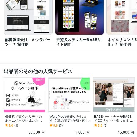
語学力
英語
日常会話レベル
配管製造会社「ミウラパー
甲斐犬ステッカーBASEサ
ネイルサロン「Blis
ツ」＊ 制作例
イト制作
ls」＊ 制作例
出品者のその他の人気サービス
受付休止中
低価格で高クオリティの
WordPress修正いたしま
BASEパートナーがBASE
ホームページ作成いたし
す 文章の変更1か所 / 画像
でECサイト作成します 格
ます ワードプレスで格安
の差し替え
安でおしゃれなショップ
5.0
(1)
5.0
(7)
5.0
(2)
ホームページ制作、お任
を作ります！(特典あり!)
50,000
1,000
15,000
せください！
円
円
円