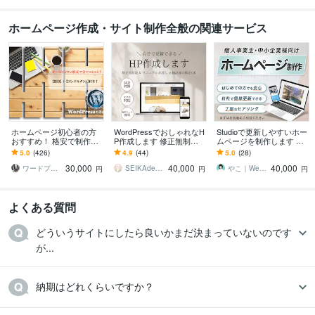
ホームページ作成・サイト制作全般の関連サービス
ホームページ初心者の方
WordPressでおしゃれなH
Studioで更新しやすいホー
おすすめ！ 格安で制作し
P作成します 修正無制限
ムページを制作します 中
ます 追加料なし | スマホ
で納得のいくデザインに
小企業様、小さなお店・
5.0
(426)
4.9
(44)
5.0
(28)
対応、問い合わせ、ブロ
仕上げます。
個人事業のための 伝わる
30,000
40,000
40,000
グ設置、SEO込
ホームページ
ワードプレスPro
SEIKAdesign
やこ｜Web制作｜Studio専門
円
円
円
よくある質問
どういうサイトにしたら良いかまだ決まっていないのです
が...
納期はどれくらいですか？