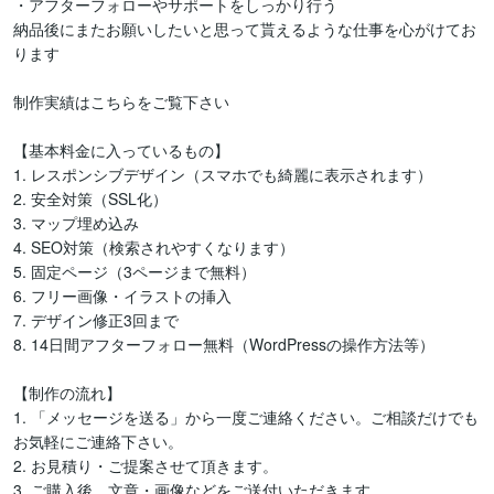
・アフターフォローやサポートをしっかり行う

納品後にまたお願いしたいと思って貰えるような仕事を心がけてお
ります

制作実績はこちらをご覧下さい

【基本料金に入っているもの】

1. レスポンシブデザイン（スマホでも綺麗に表示されます）

2. 安全対策（SSL化）

3. マップ埋め込み

4. SEO対策（検索されやすくなります）

5. 固定ページ（3ページまで無料）

6. フリー画像・イラストの挿入

7. デザイン修正3回まで

8. 14日間アフターフォロー無料（WordPressの操作方法等）

【制作の流れ】 

1. 「メッセージを送る」から一度ご連絡ください。ご相談だけでも
お気軽にご連絡下さい。

2. お見積り・ご提案させて頂きます。

3. ご購入後、文章・画像などをご送付いただきます
