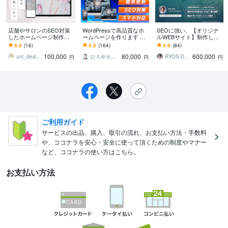
店舗やサロンのSEO対策
WordPressで高品質なホ
SEOに強い、【オリジナ
したホームページ制作し
ームページを作ります シ
ルWEBサイト】制作しま
ます AI検索対応！納品後
ンプル/SEO/ホームペー
す 初心者でも安心！売れ
5.0
(16)
5.0
(164)
4.9
(84)
は自身で更新可能&アフタ
ジ/おしゃれ/スタイリッシ
るデザインで、長く愛さ
100,000
80,000
600,000
ーフォロー付き！
ュ
れるサイト作成
uni_design
ひろ＠ホームページ制作
RYOS DESIGN
円
円
円
ご利用ガイド
サービスの出品、購入、取引の流れ、お支払い方法・手数料
や、ココナラを安心・安全に使って頂くための制度やマナー
など、ココナラの使い方はこちら。
お支払い方法