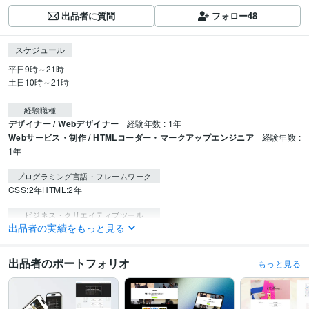
出品者に質問
フォロー
48
スケジュール
平日9時～21時

土日10時～21時
経験職種
デザイナー / Webデザイナー
経験年数 : 1年
Webサービス・制作 / HTMLコーダー・マークアップエンジニア
経験年数 :
1年
プログラミング言語・フレームワーク
CSS:2年
HTML:2年
ビジネス・クリエイティブツール
出品者の実績をもっと見る
Wix:2年
WordPress:2年
Excel:6年
Google サイト:3年
Google スプレッドシート:3年
Google スライド:1年
Google ドキュメント:3年
PowerPoint:6年
Word:6年
ChatGPT:1年
Canva:2年
出品者のポートフォリオ
もっと見る
Figma:2年
得意分野
Web制作・HP作成・EC構築
ホームページ制作