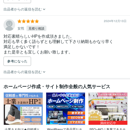
出品者からの返信を読む
2024年12月13日
女性
見積り相談
対応素晴らしいHPを作成頂きました。

対応も早く多く語らずとも理解して下さり納期もかなり早く

満足しかないです！

また是非とも宜しくお願い致します。
参考になった
出品者からの返信を読む
ホームページ作成・サイト制作全般の人気サービス
満枠対応中
士業さま向け★信頼感と
WordPressで高品質なホ
SEO×AIO！集客できるホ