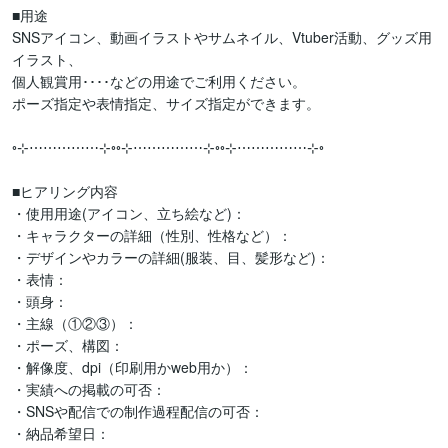
■用途

SNSアイコン、動画イラストやサムネイル、Vtuber活動、グッズ用
イラスト、

個人観賞用････などの用途でご利用ください。

ポーズ指定や表情指定、サイズ指定ができます。

◦⊹⋯⋯⋯⋯⋯⊹◦◦⊹⋯⋯⋯⋯⋯⊹◦◦⊹⋯⋯⋯⋯⋯⊹◦

■ヒアリング内容

・使用用途(アイコン、立ち絵など)：

・キャラクターの詳細（性別、性格など）：

・デザインやカラーの詳細(服装、目、髪形など)：

・表情：

・頭身：

・主線（①②③）：

・ポーズ、構図：

・解像度、dpi（印刷用かweb用か）：

・実績への掲載の可否：

・SNSや配信での制作過程配信の可否：

・納品希望日：
