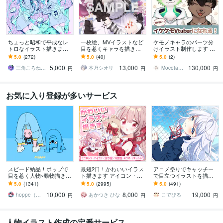
ちょっと昭和で平成なレ
一枚絵、MVイラストなど
ケモノキャラのパーツ分
トロなイラスト描きます
目を惹くキャラを描きま
けイラスト制作します 顔
昭和・平成レトロ☆ネオ
す 歌ってみた、パネル開
が良いイケケモVtuberに
5.0
(272)
5.0
(40)
5.0
(2)
ン☆パステル
け、記念、サムネ、特典
なりたい方、お任せくだ
5,000
13,000
130,000
など対応中です！！
さい！
三角ころねる☆プロフ必読願います
本乃シオリ
Mocota（もこた）
円
円
円
お気に入り登録が多いサービス
スピード納品！ポップで
最短2日！かわいいイラス
アニメ塗りでキャッチー
目を惹く人物×動物描きま
ト描きます アイコン・ミ
で目立つイラストを描き
す 挿絵・動画・グッズな
ニキャラ・４コマ・立ち
ます 動画用、スチル、ア
5.0
(1341)
5.0
(2995)
5.0
(491)
ど鮮やかな配色で個性を
絵をスピード納品しま
イコン等、目を引くイラ
10,000
8,000
19,000
出したい方へ
す！
ストをご希望の方に！
hoppe（ほっぺ）
あかつき ひな
こでびる
円
円
円
人物イラスト作成の定番サービス