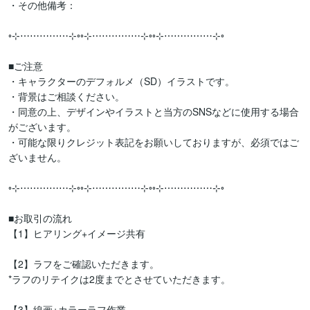
・その他備考：

◦⊹⋯⋯⋯⋯⋯⊹◦◦⊹⋯⋯⋯⋯⋯⊹◦◦⊹⋯⋯⋯⋯⋯⊹◦

■ご注意

・キャラクターのデフォルメ（SD）イラストです。

・背景はご相談ください。

・同意の上、デザインやイラストと当方のSNSなどに使用する場合
がございます。

・可能な限りクレジット表記をお願いしておりますが、必須ではご
ざいません。

◦⊹⋯⋯⋯⋯⋯⊹◦◦⊹⋯⋯⋯⋯⋯⊹◦◦⊹⋯⋯⋯⋯⋯⊹◦

■お取引の流れ

【1】ヒアリング+イメージ共有

【2】ラフをご確認いただきます。

*ラフのリテイクは2度までとさせていただきます。

【3】線画+カラーラフ作業
