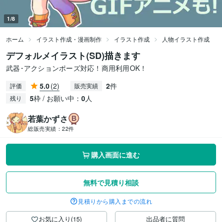
1/8
ホーム
イラスト作成・漫画制作
イラスト作成
人物イラスト作成
デフォルメイラスト(SD)描きます
武器･アクションポーズ対応！商用利用OK！
5.0
(2)
2
件
評価
販売実績
5
枠 / お願い中：
0
人
残り
若葉かずさ
総販売実績：
22件
購入画面に進む
無料で見積り相談
見積りから購入までの流れ
お気に入り(15)
出品者に質問