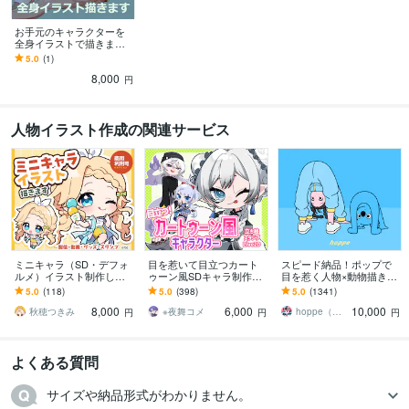
お手元のキャラクターを
全身イラストで描きます
武器・アクションポーズ
5.0
(1)
対応！商用利用OK！
8,000
円
人物イラスト作成の関連サービス
ミニキャラ（SD・デフォ
目を惹いて目立つカート
スピード納品！ポップで
ルメ）イラスト制作しま
ゥーン風SDキャラ制作し
目を惹く人物×動物描きま
す ◆商用利用可！配信・
ます 【商用可】頭身3種
す 挿絵・動画・グッズな
5.0
(118)
5.0
(398)
5.0
(1341)
動画・グッズ・スタンプ
類！立ち絵以外にも幅広
ど鮮やかな配色で個性を
8,000
6,000
10,000
などに
く対応します！
出したい方へ
秋穂つきみ
※夜舞コメ
hoppe（ほっぺ）
円
円
円
よくある質問
サイズや納品形式がわかりません。