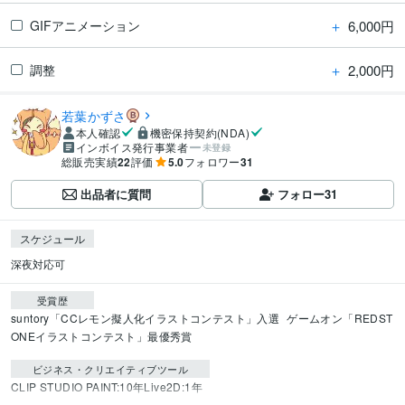
＋
6,000円
GIFアニメーション
＋
2,000円
調整
若葉かずさ
本人確認
機密保持契約(NDA)
インボイス発行事業者
未登録
総販売実績
22
評価
5.0
フォロワー
31
出品者に質問
フォロー
31
スケジュール
深夜対応可
受賞歴
suntory「CCレモン擬人化イラストコンテスト」入選
ゲームオン「REDST
ONEイラストコンテスト」最優秀賞 
ビジネス・クリエイティブツール
CLIP STUDIO PAINT:10年
Live2D:1年