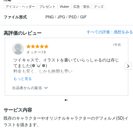
アイコン・ヘッダー
プレゼント
Vtuber
広告・宣伝
グッズ
ファイル形式
PNG / JPG / PSD / GIF
すべての評価・感想をみる
高評価のレビュー
1年前
オッチー19
ツイキャスで、イラストを書いていらっしゃるのは存じ
てました(❁´ω`❁)
料金も安く、しかも納期も早い
とても満足してま...
もっと見る
出品者からの返信
サービス内容
既存のキャラクターやオリジナルキャラクターのデフォルメ(SD)イ
ラストを描きます。
