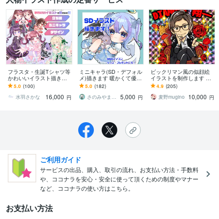
フラスタ・生誕Tシャツ等
ミニキャラ(SD・デフォル
ビックリマン風の似顔絵
かわいいイラスト描きま
メ)描きます 暖かくて優し
イラストを制作します ア
す 大切な人へ、イラスト
いイラストが得意です
イコンやデジタルギフト
5.0
(100)
5.0
(182)
4.9
(205)
で想いを伝えてみません
❁⃘*.ﾟ
に！印刷データに合わせ
16,000
5,000
10,000
か？
て作成します！
水羽さかな
さのみやましろ︎／8月18日以降着手◎
麦野mugino
円
円
円
ご利用ガイド
サービスの出品、購入、取引の流れ、お支払い方法・手数料
や、ココナラを安心・安全に使って頂くための制度やマナー
など、ココナラの使い方はこちら。
お支払い方法