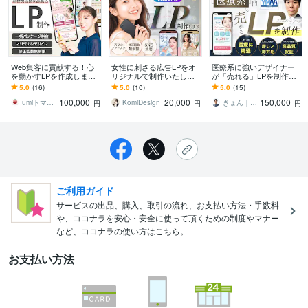
Web集客に貢献する！心
女性に刺さる広告LPをオ
医療系に強いデザイナー
を動かすLPを作成します
リジナルで制作いたしま
が「売れる」LPを制作し
初めてでも大丈夫！｜原
す 【3名様限定！】SNS広
ます 医療業界歴8年以上！
5.0
(16)
5.0
(10)
5.0
(15)
稿&構成サポート｜修正回
告用バナー1枚プレゼント
薬機法・医療広告ガイド
100,000
20,000
150,000
数無制限
♪
ラインの知見あり！
umiトマトデザイン
KomiDesign
きょん｜医療系LP専門デザイナー
円
円
円
ご利用ガイド
サービスの出品、購入、取引の流れ、お支払い方法・手数料
や、ココナラを安心・安全に使って頂くための制度やマナー
など、ココナラの使い方はこちら。
お支払い方法