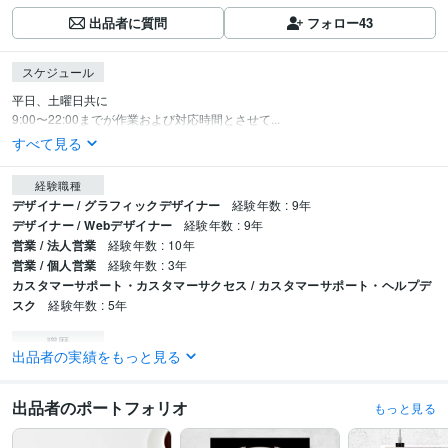
出品者に質問
フォロー
43
スケジュール
平日、土曜日共に

9:00〜22:00までが作業および対応時間とさせて...
すべて見る
経験職種
デザイナー / グラフィックデザイナー
経験年数 : 9年
デザイナー / Webデザイナー
経験年数 : 9年
営業 / 法人営業
経験年数 : 10年
営業 / 個人営業
経験年数 : 3年
カスタマーサポート・カスタマーサクセス / カスタマーサポート・ヘルプデ
スク
経験年数 : 5年
職歴
出品者の実績をもっと見る
大和無線電器株式会社
2018年3月 ~ 2023年2月
有限会社前昇
2015年12月 ~ 2018年2月
株式会社ＫＤＤＩエボルバコールアドバンス
2012年4月 ~ 2015年11月
出品者のポートフォリオ
もっと見る
DtL Design
2023年3月 ~ 現在