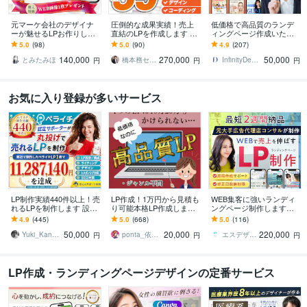
元マーケ会社のデザイナ
圧倒的な成果実績！売上
低価格で高品質のランデ
ーが魅せるLPお作りしま
直結のLPを作成します Go
ィングページ作成いたし
す マーケティング視点で
ogle・Meta広告で成果！
ます ココナラ実績100件
5.0
(98)
5.0
(90)
4.9
(207)
反応を高めるLPを設計！
原稿ゼロから丸投げOK
以上の実績ありハイクオ
140,000
270,000
50,000
リティLP制作
とみたみほ
橋本務セールスデザインオフィス合同会社
InfinityDesign1127
円
円
円
お気に入り登録が多いサービス
LP制作実績440件以上！売
LP作成！1万円から見積も
WEB集客に強いランディ
れるLPを制作します 設
り可能本格LP作成します
ングページ制作します
計、構成からライティン
元広告代理店勤務、現ア
【公式PRO認定済】広告
4.9
(445)
5.0
(668)
5.0
(116)
グ、デザインまで全て丸
フィリエイターがLP作成
成果を最大化するLPを制
50,000
20,000
220,000
投げ対応可能！
★サンプルあり
作します
Yuki_Kanamaru
ponta_依頼多数のため返信遅れます
エスデザインマーケティング
円
円
円
LP作成・ランディングページデザインの定番サービス