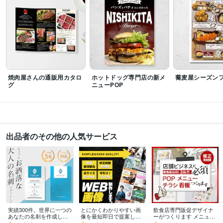
資格・検定
普通自動車第一種運転免許
取得年 : 2005年
プログラミング言語・フレームワーク
HTML:2年
CSS:2年
ビジネス・クリエイティブツール
STUDIO:2年
Figma:1年
Adobe Photoshop:8年
Adobe Illustrator:5年
焼肉屋さんの通販用カタロ
ホットドッグ専門店の新メ
蕎麦屋シーズンフ
グ
ニューPOP
その他ツール
illustrator:3年
Photoshop:6年
Adobe XD:2年
得意分野
デザイン制作
メニュー・POPの制作
出品者のその他の人気サービス
飲食業界/
ビジネス
不動産
金融
スタイリッシュ
シンプル
Web制作・HP作成・EC構築
バナー・LP制作
学歴
愛知学院大学
2006年3月 ~ 2010年2月
実績300件。世界に一つの
とにかくわかりやすい画
飲食店専門販促デザイナ
あなたの名刺を作成しま
像を最短即日で提案しま
ーがつくります メニュー
す 一枚で印象が変わる、
す SNSのヘッダーも対応
やPOPで集客力UP！売上