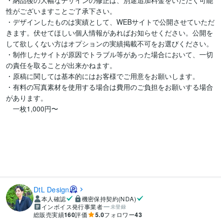
・納品後の大幅なデザインの修正は、別途追加料金をいただく可能
性がございますことご了承下さい。

・デザインしたものは実績として、WEBサイトで公開させていただ
きます。伏せてほしい個人情報があればお知らせください。公開を
して欲しくない方はオプションの実績掲載不可をお選びください。

・制作したサイトが原因でトラブル等があった場合において、一切
の責任を取ることが出来かねます。

・原稿に関しては基本的にはお客様でご用意をお願いします。

・有料の写真素材を使用する場合は費用のご負担をお願いする場合
があります。

　一枚1,000円〜

DtL Design
本人確認
機密保持契約(NDA)
インボイス発行事業者
未登録
総販売実績
160
評価
5.0
フォロワー
43