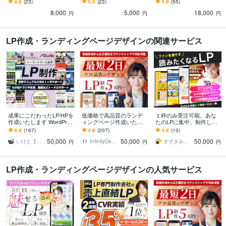
4.8
(23)
5.0
(23)
4.9
(55)
個性を引き立てる名刺
可能！あなたのイメージ
に繋がるデザイン
8,000
5,000
18,000
をカタチに。
円
円
円
LP作成・ランディングページデザインの関連サービス
成果にこだわったLP/HPを
低価格で高品質のランデ
１枠のみ受注可能。あな
作成いたします WordPres
ィングページ作成いたし
たのLPに集中、制作しま
s/Studio 広告・集客・採用
ます ココナラ実績100件
す あなたのサービスの魅
4.9
(167)
4.9
(207)
4.8
(13)
LPに対応
以上の実績ありハイクオ
力をエンドユーザーに届
50,000
50,000
50,000
リティLP制作
けるお手伝い
いけと【デザインスタジオ LOCAL】
InfinityDesign1127
すずきみか＠WEBデザイナー×LINE
円
円
円
LP作成・ランディングページデザインの人気サービス