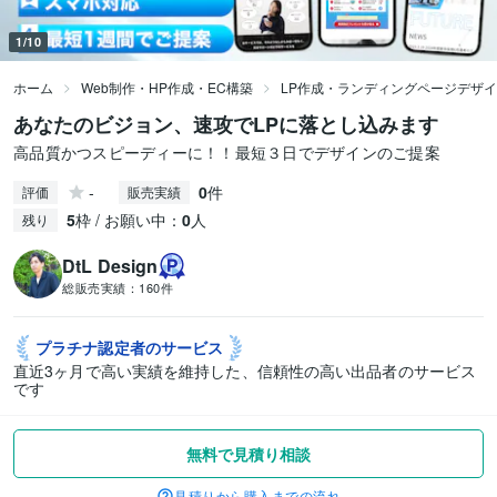
1/10
ホーム
Web制作・HP作成・EC構築
LP作成・ランディングページデザ
あなたのビジョン、速攻でLPに落とし込みます
高品質かつスピーディーに！！最短３日でデザインのご提案
-
0
件
評価
販売実績
5
枠 / お願い中：
0
人
残り
DtL Design
総販売実績：
160件
プラチナ認定者の
サービス
直近3ヶ月で高い実績を維持した、信頼性の高い出品者のサービス
です
無料で見積り相談
見積りから購入までの流れ