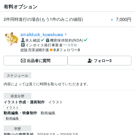
有料オプション
＋
7,000円
2件同時進行の場合(もう1件のみこの値段)
smallduck_kuwakuwa
本人確認
機密保持契約(NDA)
インボイス発行事業者
未登録
総販売実績
0
評価
0.0
フォロワー
3
出品者に質問
フォロー
3
スケジュール
内容によっては直ぐに時間を取らせていただきます。
得意分野
イラスト作成・漫画制作
イラスト
イラスト
動画編集・映像制作
動画編集
動画編集
学歴
和歌山の商業高校
2006年3月 ~ 2009年2月