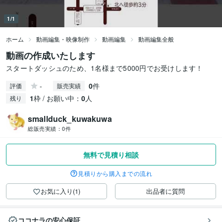
1/1
ホーム
動画編集・映像制作
動画編集
動画編集全般
動画の作成いたします
スタートダッシュのため、1名様まで5000円でお受けします！
-
0
件
評価
販売実績
1
枠 / お願い中：
0
人
残り
smallduck_kuwakuwa
総販売実績：
0件
無料で見積り相談
見積りから購入までの流れ
お気に入り(1)
出品者に質問
ココナラの安心保証