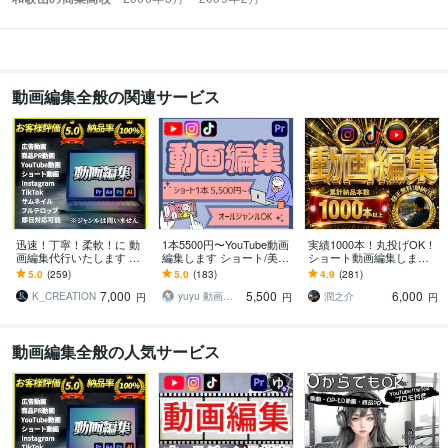
動画編集全般の関連サービス
迅速！丁寧！柔軟！に 動
1本5500円〜YouTube動画
実績1000本！丸投げOK！
画編集代行いたします ジ
編集します ショート/美容/
ショート動画編集します
ャンル問わず、そのイメ
エンタメ/ビジネス/対談な
〜YouTube shorts・TikTo
5.0
(259)
5.0
(183)
4.9
(281)
ージを完全動画化！
んでもOK！
k・リール対応〜
7,000
5,500
6,000
K_CREATION
yuyu 動画編集 サムネ制作
潤之介
円
円
円
動画編集全般の人気サービス