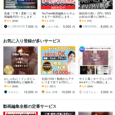
満枠対応中
迅速！丁寧！柔軟！に 動
YouTube動画編集からサム
独自性の高い【PV／MV】
画編集代行いたします ジ
ネまで一括対応します ／
お好みの通りに制作しま
ャンル問わず、そのイメ
TikTokやリールも対応！
す SNS紹介プロモーショ
5.0
(259)
5.0
(17)
5.0
(72)
ージを完全動画化！
企画から編集まで徹底サ
ン付き ／ 素材「０」から
7,000
5,000
8,000
ポート！
でも制作OK
K_CREATION
ふみと＠動画×台本
UNIVERSAL SMILE
円
円
円
お気に入り登録が多いサービス
おしゃれに！インタビュ
丸投げOK！動画からアテ
サイト風｜オープニングC
ー/講座動画など編集承り
レコまで全てを代行しま
anvaテンプレ納品します
ます PR動画/YouTube等も
す 日経トレンディ掲載さ
＼販売実績1000件以上！
5.0
(568)
5.0
(551)
4.8
(360)
おしゃれに編集させて頂
れました！某保険会社・
Canva無料でスマホでOK
12,000
10,000
3,500
きます！
音楽制作会社実績有
／
さかもと＠動画クリエイター
歩み_映像クリエイター
さぼてんぷれーと｜結婚式を、もっと楽しく
円
円
円
動画編集全般の定番サービス