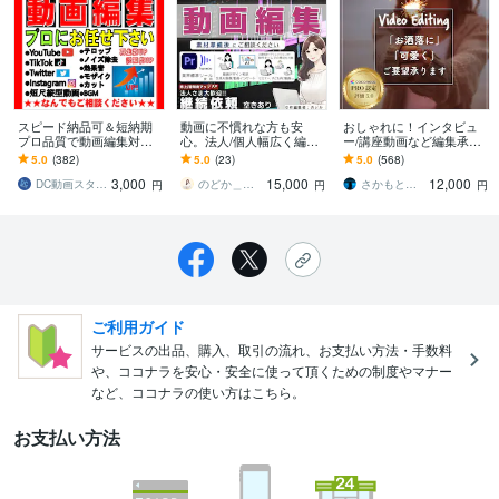
スピード納品可＆短納期
動画に不慣れな方も安
おしゃれに！インタビュ
プロ品質で動画編集対応
心。法人/個人幅広く編集
ー/講座動画など編集承り
します YouTube、SNS動
します Premiere使用｜紹
ます PR動画/YouTube等も
5.0
(382)
5.0
(23)
5.0
(568)
画編集やモザイク加工な
介動画/女性編集者が丁寧
おしゃれに編集させて頂
3,000
15,000
12,000
ど対応します
に対応♪
きます！
DC動画スタジオ
のどか＿動画編集者
さかもと＠動画クリエイター
円
円
円
ご利用ガイド
サービスの出品、購入、取引の流れ、お支払い方法・手数料
や、ココナラを安心・安全に使って頂くための制度やマナー
など、ココナラの使い方はこちら。
お支払い方法