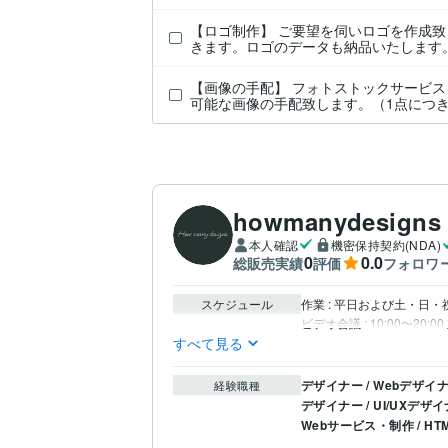
【ロゴ制作】 ご要望を伺いロゴを作成致
きます。ロゴのデータも納品いたします
【画像の手配】 フォトストックサービ
可能な画像の手配致します。（1点につ
howmanydesigns
本人確認
機密保持契約(NDA)
0
0.0
総販売実績
評価
フォロワ
スケジュール
作業 : 平日および土・日・祝
すべて見る
デザイナー / Webデザイ
経験職種
デザイナー / UI/UXデザ
Webサービス・制作 / 