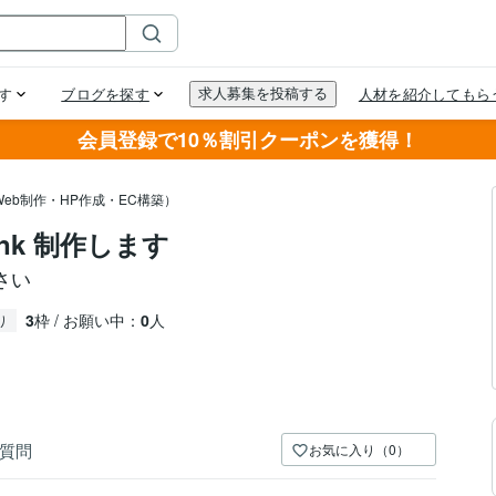
会員登録で10％割引クーポンを獲得！
eb制作・HP作成・EC構築）
ink 制作します
さい
3
枠 / お願い中：
0
人
り
質問
お気に入り（0）