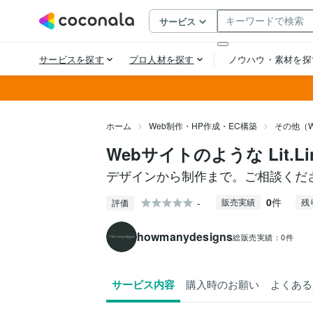
ホーム
Web制作・HP作成・EC構築
その他（W
Webサイトのような Lit.L
デザインから制作まで。ご相談くだ
0
件
-
販売実績
残
評価
howmanydesigns
総販売実績：
0件
サービス内容
購入時のお願い
よくある