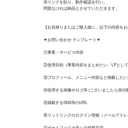
④リンクを貼り、動作確認を行い、

問題なければ納品とさせていただきます。

【お見積りまたはご購入後に、以下の内容をお
▼お問い合わせ テンプレート▼

①事業・サービス内容

②使用目的（事業内容をまとめたい、LPとして
③プロフィール、メニュー内容など掲載したい文
④使用する画像やロゴ等 (ございましたら添付願
⑤掲載するSNS等のURL

⑥リットリンクのログイン情報（メールアドレ
⑦ポートフォリオ等への掲載可否
