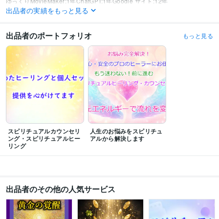
ゆっくりMovieMaker:1年
ChatGPT:1年
Google サイト:12年
出品者の実績をもっと見る
Google スプレッドシート:1年
Google ドキュメント:1年
Excel:10年
Word:10年
出品者のポートフォリオ
もっと見る
得意分野
悩み相談・カウンセリング
ヒーリング・エネルギーワーク
スピリチュア
ルヒーリング
エネルギーワーク
スピリチュアル
エネルギーワーク
占い
ペンデュラム鑑定
多数のエネルギーを伝授済み
語学力
英語
日常会話レベル
スピリチュアルカウンセリ
人生のお悩みをスピリチュ
ング・スピリチュアルヒー
アルから解決します
リング
出品者のその他の人気サービス