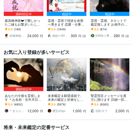
満枠対応中
相談中
相談中
最高峰神術❤️で難しかっ
霊感・霊視で現状を改善
霊視・霊感、タロットで
たご縁もお繋ぎいたしま
へ導きます 恋愛・仕事・
鑑定致します お相手の気
す 【最強縁結びの最上
相手のお気持ち・未来の
持ち、今後の未来へ幸せ
5.0
(189)
5.0
(1649)
5.0
(874)
形】あなたの願いを具現
兆し✴︎霊視で鑑定します
になる為のアドバイス致
24,000
300
280
化させます※悪用厳禁
します
祈祷神術師 神羅
絢妃〜AYAKI〜霊視鑑定師
KIRIA☆季世。
円
円
/分
円
/分
お気に入り登録が多いサービス
満枠対応中
あなたの今後を霊視しま
未来鑑定＆願望成就で、
聖霊預言メッセージを貴
す ＊お名前・生年月日不
未来の鑑定と祈祷をしま
方に授けます 詳細一切聞
要・お写真のみで大丈夫
す 霊視による未来鑑定と
かずに霊的預言メッセー
5.0
(4852)
5.0
(5978)
5.0
(8383)
です＊
願望成就の祈祷セット
ジを貴方にお伝え致しま
12,000
1,000
2,000
す。
＊きらりん＊
櫻五ohgo
旧約ヨブ
円
円
円
将来・未来鑑定の定番サービス