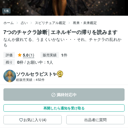
1/6
ホーム
占い
スピリチュアル鑑定
将来・未来鑑定
7つのチャクラ診断│エネルギーの滞りを読みます
なんか疲れてる、うまくいかない・・・それ、チャクラの乱れか
も
5.0
(1)
1
件
評価
販売実績
0
枠 / お願い中：
1
人
残り
ソウルセラピスト✨
総販売実績：
452件
満枠対応中
再開したら通知を受け取る
お気に入り(4)
出品者に質問