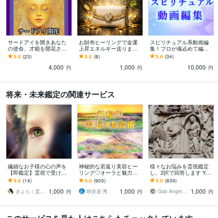
サードアイを開きあなた
お財布ヒーリングで金運
スピリチュアル系動画編
の使命、才能を開花させ
上昇エネルギー送ります
集！プロが魂込めて編集
ます 直観力を上げる！サ
金運アップと財運底上げ
します スピリチュアル関
5.0
(23)
5.0
(8)
5.0
(34)
イキック能力を上げ、第
し、物質的、金運の流れ
連の動画全般に関する編
4,000
1,000
10,000
六感を活性化させます
を変えます
集をプロが行います
円
円
円
将来・未来鑑定の関連サービス
繊細なお子様の心の声を
神秘的な若返り美容ヒー
様々なお悩みを霊視鑑定
【即鑑定】霊視で受け取
リング♡オーラと魅力輝
し、2択で回答します YES
ります ママが知らないお
きます ☆ミスティカル・
かNOかスピード回答しま
5.0
(14)
5.0
(905)
5.0
(839)
子様の本音・本心を霊視
リジュベネーション / 神秘
す。お悩みを早く解決し
1,000
1,000
1,000
で紐解き、導きます
美容光の若返り☆
ませんか
きよら｜霊視霊感＊白巫鑑定師
咲良居 秀
Gab AngelLily
円
円
円