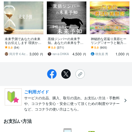
未来予測であなたの未来
黒猫ジンバーの未来予
神秘的な若返り美容ヒー
をお伝えします 現状から
知。あなたの未来を予知
リング♡オーラと魅力輝
一変！素敵な未来を手に
します 未来を知り、多く
きます ☆ミスティカル・
5.0
(54)
5.0
(371)
5.0
(905)
入れましょう！
に備え、多くを得てくだ
リジュベネーション / 神秘
3,000
4,500
1,000
さい
美容光の若返り☆
阿月雫 ☪︎Azuki☪︎
ran＆CHIKA
咲良居 秀
円
円
円
ご利用ガイド
サービスの出品、購入、取引の流れ、お支払い方法・手数料
や、ココナラを安心・安全に使って頂くための制度やマナー
など、ココナラの使い方はこちら。
お支払い方法