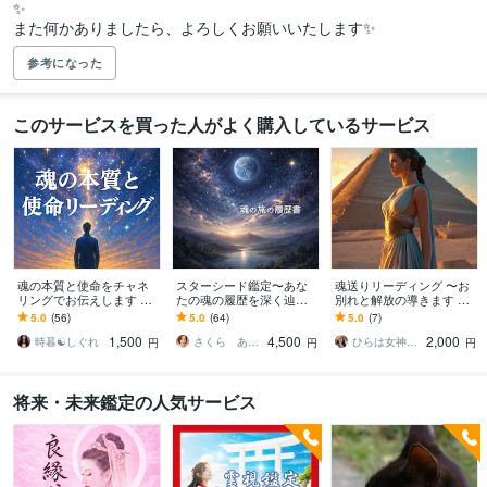
✨️

また何かありましたら、よろしくお願いいたします✨️
参考になった
このサービスを買った人がよく購入しているサービス
魂の本質と使命をチャネ
スターシード鑑定〜あな
魂送りリーディング 〜お
リングでお伝えします あ
たの魂の履歴を深く辿り
別れと解放の導きます お
なたが地球に生まれた本
ます 〜地球外転生と魂の
別れすべきもの✧手放し✧
5.0
(56)
5.0
(64)
5.0
(7)
当の意味とは？
成長段階から読み解くあ
潜在意識✧リーディング✧
1,500
4,500
2,000
なただけの物語
魂
時暮☯しぐれ
さくら あなたと守護霊を結ぶ人
ひらは女神リーディング
円
円
円
将来・未来鑑定の人気サービス