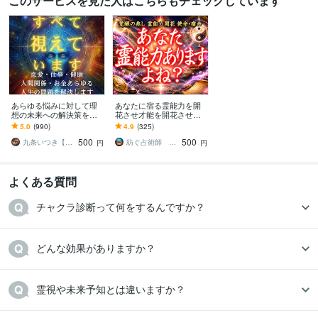
このサービスを見た人はこちらもチェックしています
あらゆる悩みに対して理
あなたに宿る霊能力を開
想の未来への解決策を授
花させ才能を開花させま
けます 人生が上手くいか
す 霊感・霊力の覚醒|未来
5.0
(990)
4.9
(325)
ないと悩んでいる人に未
を切り開き、運命を幸福
500
500
来を好転させる魂の導き
にする至高の鑑定
九条いつき【高次元宇宙霊視師】
紡ぐ占術師 宗馬【観音千里眼×呪術】
円
円
よくある質問
チャクラ診断って何をするんですか？
どんな効果がありますか？
霊視や未来予知とは違いますか？