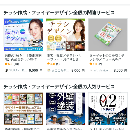
チラシ作成・フライヤーデザイン全般の関連サービス
納得の1枚を！【修正無制
集客・販促／チラシ・リ
ターゲットの目を引くチ
限】高品質チラシ制作し
ーフレットお作りします 3
ラシやメニュー表を作成
ます 高品質なチラシ・フ
名様限定価格✨残り2名！
します 完全オーダーメイ
5.0
(18)
5.0
(1)
5.0
(2)
ライヤーを。集客に繋が
キレイめデザイン✨
ド！細かい修正無制限!丁
9,000
8,000
8,000
るデザイン制作！
寧細やかな対応が好評
YUKARI_Design110
まごころデザイン
arc design チヅル
円
円
円
チラシ作成・フライヤーデザイン全般の人気サービス
修正無制限／短納期でご
外壁塗装チラシ専門だか
クオリティの高さから総