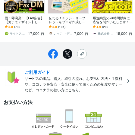
脱！即廃棄！【FAX広告】
伝わる！チラシ・リーフ
爆速納品>>24時間以内に
【ガチでデザイン】しま
レットをプロが作成しま
広告を制作いたします 1日
す ★そのFAX広告、秒で
す 費用対効果◎！お客様
1組限定！チラシやPOP、
5.0
(73)
5.0
(104)
4.9
(20)
捨てられてません？
を惹きつけるデザインが
ポスターも全てご対応！
17,000
7,000
15,000
作れます！
サイトスグ／実績800件
いっこ ・デザインのお助け屋さん・
株式会社 Yolo
円
円
円
ご利用ガイド
サービスの出品、購入、取引の流れ、お支払い方法・手数料
や、ココナラを安心・安全に使って頂くための制度やマナー
など、ココナラの使い方はこちら。
お支払い方法