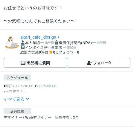
お任せでというのも可能です！

〜お気軽になんでもご相談ください〜
akari_cafe_design
本人確認
機密保持契約(NDA)
未登録
未登録
インボイス発行事業者
未登録
総販売実績
0
評価
0.0
フォロワー
0
出品者に質問
フォロー
0
スケジュール
◾️平日:8:00〜10:00,19:30〜23:00

◾️土日祝日:1...
すべて見る
経験職種
デザイナー / Webデザイナー
経験年数 : 3年