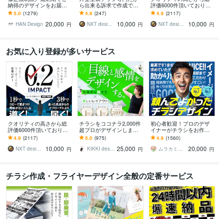
納得のデザインをお届け
ら出来る訴求で作成でき
評価6000件頂いておりま
します その他、パンフ・
ます 修正無制限！信頼感
す 修正無制限！25年デザ
5.0
(1279)
4.8
(247)
4.9
(2117)
ポスター・メニュー・名
を大切にしたポスティン
イナーが作る訴求方法で
20,000
10,000
10,000
刺・看板 etc.
グ反響重視デザイン
チラシ反響UP!
HAN Design
NXT design 研究所
NXT design 研究所
円
円
円
お気に入り登録が多いサービス
クオリティの高さから総
チラシをココナラ2,000件
初心者歓迎！プロのデザ
評価6000件頂いておりま
超プロがデザインします
イナーがチラシをお作り
す 修正無制限！25年デザ
美しいレイアウト、目を
します ココナラ初心者も
4.9
(2117)
5.0
(975)
4.9
(1560)
イナーが作る訴求方法で
惹くビジュアルのフライ
歓迎！企業から個人まで
10,000
25,000
20,000
チラシ反響UP!
ヤー・チラシ
高品質を安価でお届け！
NXT design 研究所
KIKKI design
ムラカミラボ
円
円
円
チラシ作成・フライヤーデザイン全般の定番サービス