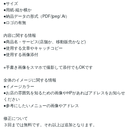
●サイズ

●用紙-縦か横か

●納品データの形式（PDF/jpeg/.Ai）

●ロゴの有無

内容に関する情報

●商品名・サービス(店舗か、移動販売かなど)

●使用する文章やキャッチコピー

●使用する画像添付

※手書き画像をスマホで撮影して添付でもOKです

全体のイメージに関する情報

●イメージカラー

●お店の雰囲気を知るための画像やHPがあればアドレスをお知らせ
ください

●参考にしたいメニューの画像やアドレス

修正について

３回までは無料です。それ以上は追加となります。
