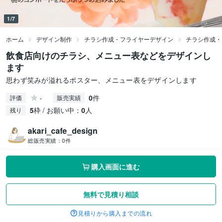
1/7
ホーム
デザイン制作
チラシ作成・フライヤーデザイン
チラシ作成・
飲食店向けのチラシ、メニュー表などをデザインし
ます
思わず笑みが溢れるポスター、メニュー表をデザインします
-
0
件
評価
販売実績
5
枠 / お願い中：
0
人
残り
akari_cafe_design
総販売実績：
0件
購入画面に進む
無料で見積り相談
見積りから購入までの流れ