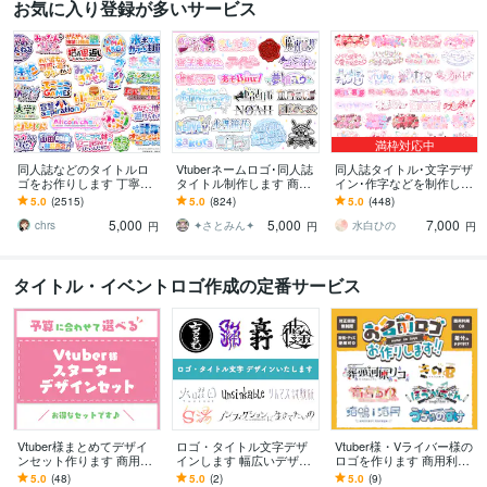
お気に入り登録が多いサービス
満枠対応中
同人誌などのタイトルロ
Vtuberネームロゴ･同人誌
同人誌タイトル･文字デザ
ゴをお作りします 丁寧な
タイトル制作します 商用
イン･作字などを制作しま
対応、豊富なテイスト、
利用可！R18作品使用O
す 現役デザイナーにタイ
5.0
(2515)
5.0
(824)
5.0
(448)
スピード納品を心がけて
K！読みやすいロゴデザイ
トルロゴ・ネームロゴを
5,000
5,000
7,000
います！
ンします
お任せください
chrs
✦さとみん✦
水白ひの
円
円
円
タイトル・イベントロゴ作成の定番サービス
Vtuber様まとめてデザイ
ロゴ・タイトル文字デザ
Vtuber様・Vライバー様の
ンセット作ります 商用利
インします 幅広いデザイ
ロゴを作ります 商用利用
用込でわかりやすい￤簡
ンと印刷物作成経験が強
可◎唯一無二のロゴであ
5.0
(48)
5.0
(2)
5.0
(9)