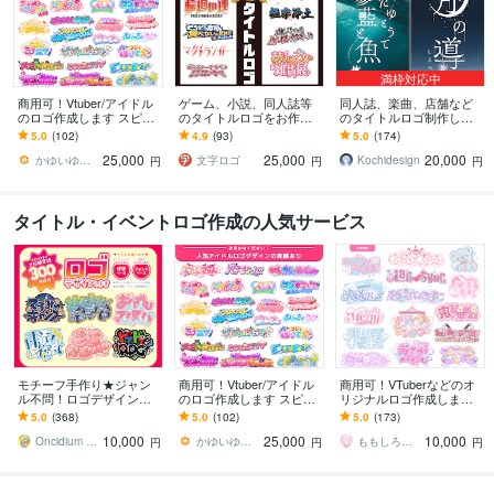
満枠対応中
商用可！Vtuber/アイドル
ゲーム、小説、同人誌等
同人誌、楽曲、店舗など
のロゴ作成します スピー
のタイトルロゴをお作り
のタイトルロゴ制作しま
ド納品・当日納品・修正
します 修正回数無制限！a
す あなたの想いや物語が
5.0
(102)
4.9
(93)
5.0
(174)
無制限・高いクオリティ
iデータ込みの価格
伝わる、繊細なロゴを作
25,000
25,000
20,000
りたい方へ
かゆいゆいか【依頼受付中】
文字ロゴ
Kochidesign
円
円
円
タイトル・イベントロゴ作成の人気サービス
モチーフ手作り★ジャン
商用可！Vtuber/アイドル
商用可！VTuberなどのオ
ル不問！ロゴデザインし
のロゴ作成します スピー
リジナルロゴ作成します
ます アイドル/ゲーム/楽
ド納品・当日納品・修正
安く、早く、高クオリテ
5.0
(368)
5.0
(102)
5.0
(173)
曲/TV番組/YouTube/ネー
無制限・高いクオリティ
ィで誰よりも可愛いロゴ
10,000
25,000
10,000
ムロゴ
が欲しい方向け
Oncidium room
かゆいゆいか【依頼受付中】
ももしろ￤デザイン
円
円
円