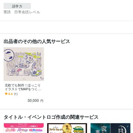
語学力
英語
日常会話レベル
出品者のその他の人気サービス
北欧でも制作！ほっこり
イラストでMAPをつくり
ます フェアやイベント、
5.0
(1)
プライベート企画にも！
30,000
円
タイトル・イベントロゴ作成の関連サービス