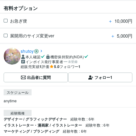
有料オプション
＋
10,000円
お急ぎ便
＋
5,000円
展開用のサイズ変更ver
shutoy
本人確認
機密保持契約(NDA)
インボイス発行事業者
未登録
総販売実績
1
評価
5.0
フォロワー
1
出品者に質問
フォロー
1
スケジュール
anytime
経験職種
デザイナー / グラフィックデザイナー
経験年数 : 6年
イラストレーター・漫画家 / イラストレーター
経験年数 : 6年
マーケティング / ブランディング
経験年数 : 6年