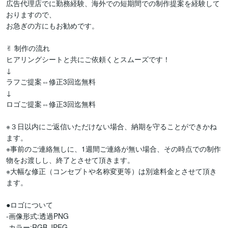
広告代理店でに勤務経験、海外での短期間での制作提案を経験して
おりますので、

お急ぎの方にもお勧めです。

✌︎ 制作の流れ

ヒアリングシートと共にご依頼くとスムーズです！

↓

ラフご提案⇔修正3回迄無料

↓

ロゴご提案⇔修正3回迄無料

※３日以内にご返信いただけない場合、納期を守ることができかね
ます。

※事前のご連絡無しに、1週間ご連絡が無い場合、その時点での制作
物をお渡しし、終了とさせて頂きます。

※大幅な修正（コンセプトや名称変更等）は別途料金とさせて頂き
ます。

●ロゴについて

-画像形式:透過PNG

-カラー:RGB.JPEG
