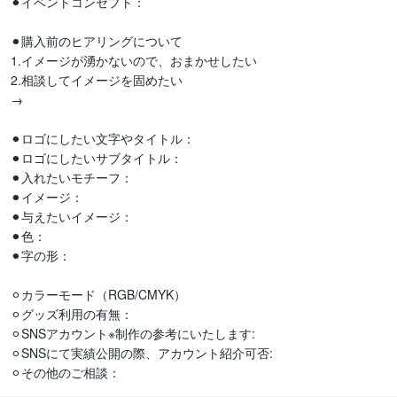
⚫︎イベントコンセプト：

⚫︎購入前のヒアリングについて

1.イメージが湧かないので、おまかせしたい

2.相談してイメージを固めたい

→

⚫︎ロゴにしたい文字やタイトル：

⚫︎ロゴにしたいサブタイトル：

⚫︎入れたいモチーフ：

⚫︎イメージ：

⚫︎与えたいイメージ：

⚫︎色：

⚫︎字の形：

⚪︎カラーモード（RGB/CMYK）

⚪︎グッズ利用の有無：

⚪︎SNSアカウント※制作の参考にいたします:

⚪︎SNSにて実績公開の際、アカウント紹介可否:

⚪︎その他のご相談：