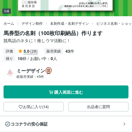
1/4
ホーム
デザイン制作
名刺作成・名刺デザイン
ビジネス名刺・ショッ
馬券型の名刺（100枚印刷納品）作ります
競馬話のネタに！推しウマ活動に！
5.0
(28)
43
件
評価
販売実績
10
枠 / お願い中：
0
人
残り
ミーデザイン
総販売実績：
45件
購入画面に進む
お気に入り(14)
出品者に質問
ココナラの安心保証