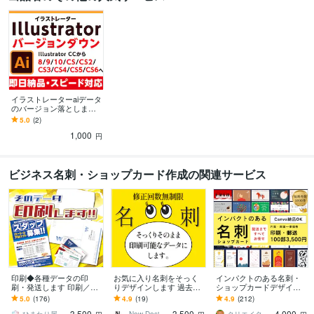
イラストレーターaiデータ
のバージョン落とします a
iデータのバージョンダウ
5.0
(2)
ン（バージョン：8〜CS
1,000
6）
円
ビジネス名刺・ショップカード作成の関連サービス
印刷◆各種データの印
お気に入り名刺をそっく
インパクトのある名刺・
刷・発送します 印刷／チ
りデザインします 過去の
ショップカードデザイン
ラシ・名刺・カード・封
名刺や手書きなど印刷対
します オプションで印
5.0
(176)
4.9
(19)
4.9
(212)
筒など
応可能データに変えます
刷・郵送まで！Canva納
3,500
3,500
4,000