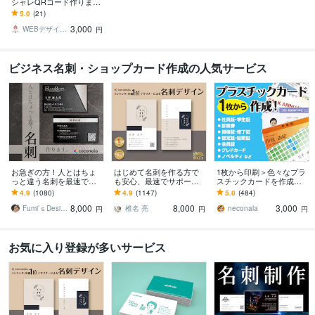
シャレQRコード作ります
超オリジナルQRコードを
5.0
(21)
作成。(名刺やポスターIns
3,000
taで)
WEBデザインシステム設計のマル
円
ビジネス名刺・ショップカード作成の人気サービス
お急ぎの方！人とはちょ
はじめて名刺を作る方で
1枚から印刷＞色々なプラ
っと違う名刺を最速で作
も安心、最速でサポート
スチックカードを作成し
ります あなただけのオリ
します 名刺デザイン実績
ます 認定証・学生証・社
4.9
(1080)
4.9
(1147)
5.0
(484)
ジナル名刺を！翌日まで
最多のプロデザイナーが
員証・クレドなどクレカ
8,000
8,000
3,000
にデザイン作成します！
デザインいたします!
サイズのカードに印刷
Fumi’ｓDesign
椎名 亮
neconala
円
円
円
お気に入り登録が多いサービス