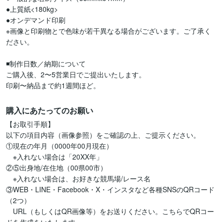
●上質紙<180kg>

●オンデマンド印刷

※画像と印刷物とで色味が若干異なる場合がございます。ご了承く
ださい。

◾️制作日数／納期について

ご購入後、2〜5営業日でご提出いたします。

印刷〜納品まで約1週間ほど。
購入にあたってのお願い
【お取引手順】

以下の項目内容（画像参照）をご確認の上、ご提示ください。

①現在の年月（0000年00月現在）

　※入れない場合は「20XX年」

②⑤出身地/在住地（00県00市）

　※入れない場合は、お好きな競馬場/レース名

③WEB・LINE・Facebook・X・インスタなど各種SNSのQRコード
（2つ）

　URL（もしくはQR画像等）をお送りください。こちらでQRコー