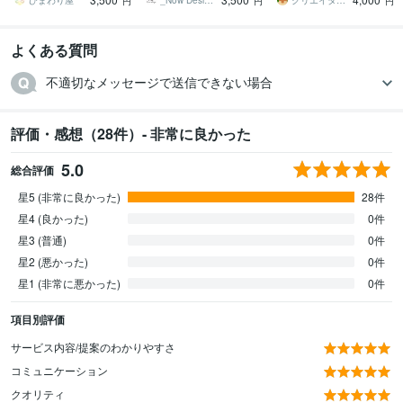
品無料だから編集可◎
ひまわり屋
_Now Design_
クリエイターズアパートメントチーム
円
円
円
よくある質問
不適切なメッセージで送信できない場合
評価・感想（28件）- 非常に良かった
5.0
総合評価
星5 (非常に良かった)
28件
星4 (良かった)
0件
星3 (普通)
0件
星2 (悪かった)
0件
星1 (非常に悪かった)
0件
項目別評価
サービス内容/提案のわかりやすさ
コミュニケーション
クオリティ