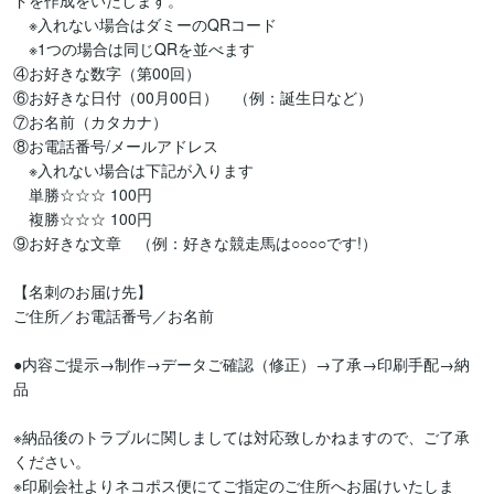
ドを作成をいたします。

　※入れない場合はダミーのQRコード

　※1つの場合は同じQRを並べます

④お好きな数字（第00回）

⑥お好きな日付（00月00日）　（例：誕生日など）

⑦お名前（カタカナ）

⑧お電話番号/メールアドレス

　※入れない場合は下記が入ります

　単勝☆☆☆ 100円

　複勝☆☆☆ 100円

⑨お好きな文章　（例：好きな競走馬は○○○○です!）

【名刺のお届け先】

ご住所／お電話番号／お名前

●内容ご提示→制作→データご確認（修正）→了承→印刷手配→納
品

※納品後のトラブルに関しましては対応致しかねますので、ご了承
ください。　

※印刷会社よりネコポス便にてご指定のご住所へお届けいたしま