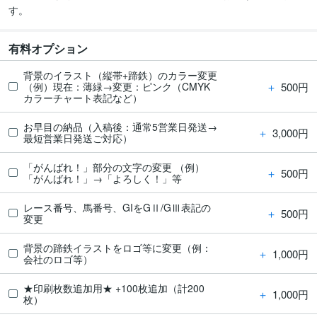
す。
有料オプション
背景のイラスト（縦帯+蹄鉄）のカラー変更
＋
500円
（例）現在：薄緑→変更：ピンク（CMYK
カラーチャート表記など）
お早目の納品（入稿後：通常5営業日発送→
＋
3,000円
最短営業日発送ご対応）
「がんばれ！」部分の文字の変更 （例）
＋
500円
「がんばれ！」→「よろしく！」等
レース番号、馬番号、GIをGⅡ/GⅢ表記の
＋
500円
変更
背景の蹄鉄イラストをロゴ等に変更（例：
＋
1,000円
会社のロゴ等）
★印刷枚数追加用★ +100枚追加（計200
＋
1,000円
枚）