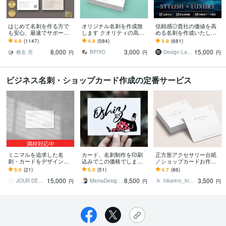
はじめて名刺を作る方で
オリジナル名刺を作成致
信頼感◎貴社の価値を高
も安心、最速でサポート
します クオリティの高い
める名刺を作成いたしま
します 名刺デザイン実績
素敵な名刺デザインを
す 修正回数無制限◇スタ
4.9
(1147)
4.9
(584)
4.9
(681)
最多のプロデザイナーが
イリッシュ＆高級感で魅
8,000
3,000
15,000
デザインいたします!
せるモダンデザイン
椎名 亮
BPIYO
Design Lab｜名刺・地図・印刷物
円
円
円
ビジネス名刺・ショップカード作成の定番サービス
満枠対応中
ミニマルを追求した名
カード、名刺制作を印刷
正方形アクセサリー台紙
刺・カードをデザインい
込みでこの価格でします
／ショップカードお作り
たします ブランド感のあ
リピーター様も大歓迎！
します 送料無料で、完成
5.0
(21)
5.0
(51)
4.7
(86)
る洗練された上質さをお
あなたの活動、応援しま
品をお手元までお送りし
15,000
8,500
3,500
求めの方に
す。
ます(※データ譲渡なし
JOUR DESIGN
MamaDesignLAB
hikarino_hibiki【稼働中】
円
円
円