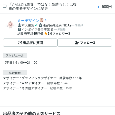
「がんばれ馬券」ではなく単勝もしくは複
＋
500円
勝の馬券デザインに変更
ミーデザイン
本人確認
機密保持契約(NDA)
未登録
インボイス発行事業者
未登録
総販売実績
45
評価
5.0
フォロワー
3
出品者に質問
フォロー
3
スケジュール
【平日】9：00〜21：00
経験職種
デザイナー / グラフィックデザイナー
経験年数 : 15年
デザイナー / Webデザイナー
経験年数 : 5年
デザイナー / その他デザイナー
経験年数 : 15年
出品者のその他の人気サービス