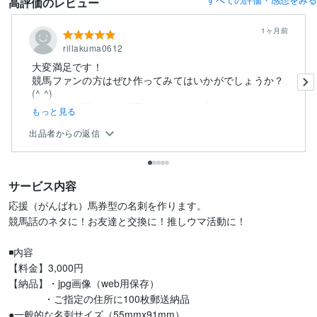
高評価のレビュー
1ヶ月前
rillakuma0612
大変満足です！
競馬ファンの方はぜひ作ってみてはいかがでしょうか？
(^ ^)
この名刺を配る時の反応が楽しみで仕方ないで...
もっと見る
出品者からの返信
サービス内容
応援（がんばれ）馬券型の名刺を作ります。

競馬話のネタに！お友達と交換に！推しウマ活動に！

◾️内容

【料金】3,000円

【納品】・jpg画像（web用保存）

　　　  ・ご指定の住所に100枚郵送納品

●一般的な名刺サイズ（55mmx91mm）
