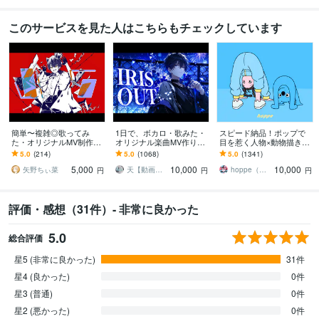
このサービスを見た人はこちらもチェックしています
簡単〜複雑◎歌ってみ
1日で、ボカロ・歌みた・
スピード納品！ポップで
た・オリジナルMV制作し
オリジナル楽曲MV作りま
目を惹く人物×動物描きま
ます Vtuber・歌い手必
す ボカロ曲などの歌って
す 挿絵・動画・グッズな
5.0
(214)
5.0
(1068)
5.0
(1341)
見！お任せ〜本家再現ま
みたのオリジナルMV、PV
ど鮮やかな配色で個性を
5,000
10,000
10,000
で可能！
制作致します！
出したい方へ
矢野ちぃ菜
天【動画編集】
hoppe（ほっぺ）
円
円
円
評価・感想（31件）- 非常に良かった
5.0
総合評価
星5 (非常に良かった)
31件
星4 (良かった)
0件
星3 (普通)
0件
星2 (悪かった)
0件