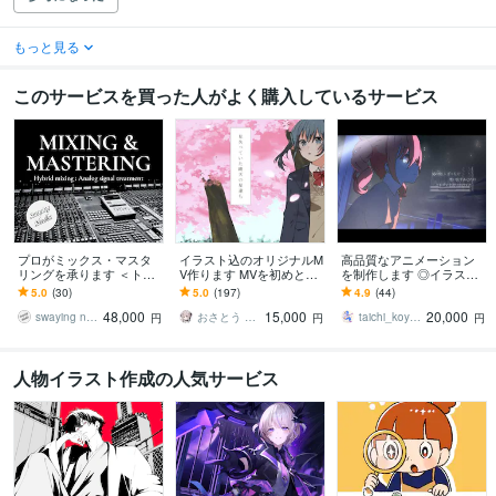
もっと見る
このサービスを買った人がよく購入しているサービス
プロがミックス・マスタ
イラスト込のオリジナルM
高品質なアニメーション
リングを承ります ＜トラ
V作ります MVを初めとす
を制作します ◎イラスト
ック数、修正回数無制限
る動画依頼を受け付けて
込み！あなたの楽曲の世
5.0
(30)
5.0
(197)
4.9
(44)
の特別プラン＞
おります！
界観を、完全オーダーメ
48,000
15,000
20,000
イドで
swaying needles
おさとう しおこ
taichi_koyama
円
円
円
人物イラスト作成の人気サービス