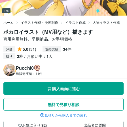
1/8
ホーム
イラスト作成・漫画制作
イラスト作成
人物イラスト作成
ボカロイラスト（MV用など）描きます
商用利用無料、早期納品、お手頃価格！
5.0
(31)
34
件
評価
販売実績
2
枠 / お願い中：
1
人
残り
Pucchi0
総販売実績：
41件
購入画面に進む
無料で見積り相談
見積りから購入までの流れ
お気に入り(82)
出品者に質問