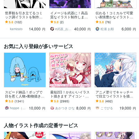
世界観を引き立てるコミ
イメージを武器に！高品
伝わる！コミカルで可愛
ック調イラストを制作し
質なイラスト制作します
い表情豊かなイラスト描
ます 世界観で惹きつけ
配信イラスト、立ち絵、
きます 挿絵・チラシ・リ
5.0
(102)
5.0
(2)
5.0
(76)
る、商用対応の一枚絵を
キャラデザまで幅広くお
ーフレット・HP等 / 大量
14,000
40,000
6,000
ご提供致します。
まかせください！
注文実績あり！
kamizato
e武器_お仕事募集中！
松浦 お順
円
円
円
お気に入り登録が多いサービス
スピード納品！ポップで
最短2日！かわいいイラス
アニメ塗りでキャッチー
目を惹く人物×動物描きま
ト描きます アイコン・ミ
で目立つイラストを描き
す 挿絵・動画・グッズな
ニキャラ・４コマ・立ち
ます 動画用、スチル、ア
5.0
(1341)
5.0
(2995)
5.0
(492)
ど鮮やかな配色で個性を
絵をスピード納品しま
イコン等、目を引くイラ
10,000
8,000
19,000
出したい方へ
す！
ストをご希望の方に！
hoppe（ほっぺ）
あかつき ひな
こでびる
円
円
円
人物イラスト作成の定番サービス