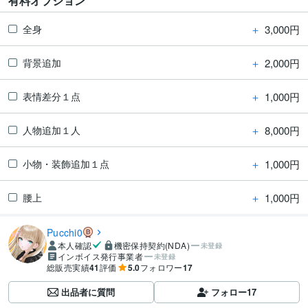
有料オプション
＋
3,000円
全身
＋
2,000円
背景追加
＋
1,000円
表情差分１点
＋
8,000円
人物追加１人
＋
1,000円
小物・装飾追加１点
＋
1,000円
腰上
Pucchi0
本人確認
機密保持契約(NDA)
未登録
インボイス発行事業者
未登録
総販売実績
41
評価
5.0
フォロワー
17
出品者に質問
フォロー
17