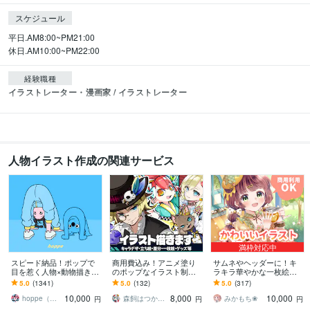
スケジュール
平日.AM8:00~PM21:00

休日.AM10:00~PM22:00
経験職種
イラストレーター・漫画家 / イラストレーター
人物イラスト作成の関連サービス
満枠対応中
スピード納品！ポップで
商用費込み！アニメ塗り
サムネやヘッダーに！キ
目を惹く人物×動物描きま
のポップなイラスト制作
ラキラ華やかな一枚絵描
す 挿絵・動画・グッズな
します 配信、動画、SN
きます 商用OK！淡くて可
5.0
(1341)
5.0
(132)
5.0
(317)
ど鮮やかな配色で個性を
S、IRIAMやグッズに！幅
愛い小物や背景、衣装の
10,000
8,000
10,000
出したい方へ
広く対応
デザインも♪
hoppe（ほっぺ）
森飼はつか／ｲﾗｽﾄﾚｰﾀｰ
みかもち❀
円
円
円