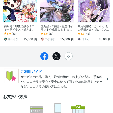
商用可！印象に残るミニ
立ち絵・1枚絵・記念日イ
商用利用込！かわいい女
キャライラスト描きます
ラスト作成致します カッ
の子描きます 急いでいる
配信・動画・グッズに！
コイイ可愛い美しい！表
方必見！最短3日程度で納
5.0
(42)
5.0
(20)
5.0
(48)
用途に合わせて選べる、
情差分などお任せくださ
品できます！
15,000
15,000
8,500
高品質な3プラン
い！
海山らな
こむぎむぎ太郎
ばふん
円
円
円
ご利用ガイド
サービスの出品、購入、取引の流れ、お支払い方法・手数料
や、ココナラを安心・安全に使って頂くための制度やマナー
など、ココナラの使い方はこちら。
お支払い方法