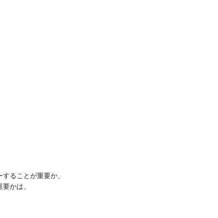


することが重要か、

要かは、
