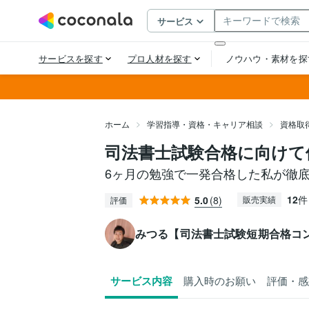
ホーム
学習指導・資格・キャリア相談
資格取
司法書士試験合格に向けて
6ヶ月の勉強で一発合格した私が徹
12
件
5.0
(8)
販売実績
評価
みつる【司法書士試験短期合格コ
サービス内容
購入時のお願い
評価・感