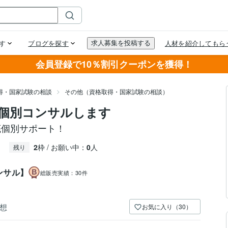
会員登録で10％割引クーポンを獲得！
得・国家試験の相談
その他（資格取得・国家試験の相談）
個別コンサルします
底個別サポート！
2
枠 / お願い中：
0
人
残り
ンサル】
総販売実績：
30件
想
お気に入り（30）