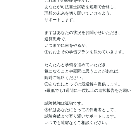
これまでの経験を生かし、

あなたが司法書士試験を短期で合格し、

理想の未来を切り開いていけるよう、

サポートします。

まずはあなたの状況をお聞かせいただき、

逆算思考で、

いつまでに何をやるか、

①おおよその学習プランを決めていきます。

たんたんと学習を進めていただき、

気になることや疑問に思うことがあれば、

随時ご連絡ください。

②あなたにとっての最適解を提供します。

※最低でも1週間に一度以上の進捗報告をお願い
試験勉強は孤独です。

③私はあなたにとっての伴走者として、

試験突破まで寄り添いサポートします。

いつでも遠慮なくご相談ください。
