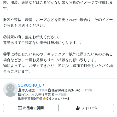
髪、服装、表情などはご希望がない限り写真のイメージで作成しま
す。

服装や髪型、表情、ポーズなどを変更されたい場合は、そのイメー
ジ写真もお送りください。

②背景の有、無をお伝えください。

背景ありでご指定ない場合は無地になります。。

④手に持たせたいものや、キャラクター以外に添えたいものがある
場合などは、一度お見積もりのご相談をお願い致します。

物によっては、お安くできたり、逆に少し追加で料金をいただく場
合もございます。
GOKUCHU_U
本人確認
機密保持契約(NDA)
未登録
未登録
インボイス発行事業者
未登録
総販売実績
0
評価
0.0
フォロワー
3
出品者に質問
フォロー
3