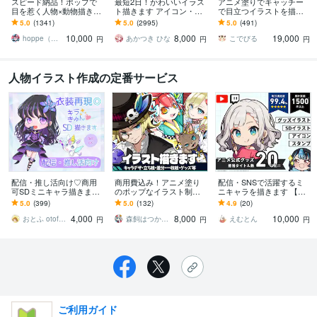
スピード納品！ポップで
最短2日！かわいいイラス
アニメ塗りでキャッチー
目を惹く人物×動物描きま
ト描きます アイコン・ミ
で目立つイラストを描き
す 挿絵・動画・グッズな
ニキャラ・４コマ・立ち
ます 動画用、スチル、ア
5.0
(1341)
5.0
(2995)
5.0
(491)
ど鮮やかな配色で個性を
絵をスピード納品しま
イコン等、目を引くイラ
10,000
8,000
19,000
出したい方へ
す！
ストをご希望の方に！
hoppe（ほっぺ）
あかつき ひな
こでびる
円
円
円
人物イラスト作成の定番サービス
配信・推し活向け♡商用
商用費込み！アニメ塗り
配信・SNSで活躍するミ
可SDミニキャラ描きます
のポップなイラスト制作
ニキャラを描きます 【企
キラきゅん塗りでこだわ
します 配信、動画、SN
業実績多数】アニメ公式
5.0
(399)
5.0
(132)
4.9
(20)
り衣装や本人様寄せ可◎
S、IRIAMやグッズに！幅
グッズ担当のプロが制作
4,000
8,000
10,000
丁寧に描きます
広く対応
します！
おとふ otofu labo
森飼はつか／ｲﾗｽﾄﾚｰﾀｰ
えむとん
円
円
円
ご利用ガイド