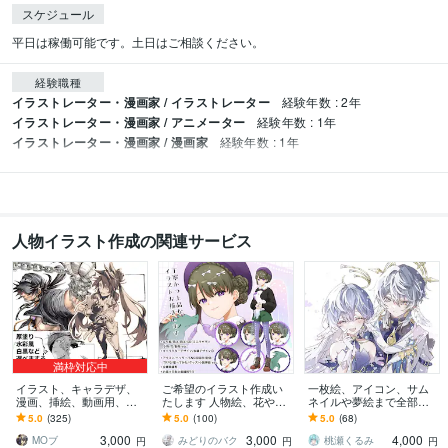
スケジュール
平日は稼働可能です。土日はご相談ください。
経験職種
イラストレーター・漫画家 / イラストレーター
経験年数 : 2年
イラストレーター・漫画家 / アニメーター
経験年数 : 1年
イラストレーター・漫画家 / 漫画家
経験年数 : 1年
人物イラスト作成の関連サービス
満枠対応中
イラスト、キャラデザ、
ご希望のイラスト作成い
一枚絵、アイコン、サム
漫画、挿絵、動画用、描
たします 人物絵、花や小
ネイルや夢絵まで全部描
きます 少年少女、筋肉お
物/キャラクターデザイ
きます ご相談だけでも◎
5.0
(325)
5.0
(100)
5.0
(68)
じさん、人外ケモノ獣
ン、衣装デザイン可
ゆるふわでキラキラした
3,000
3,000
4,000
人、ご予算内、複数枚OK
イラストをお届けします
MOブ
みどりのバク
桃瀬くるみ
円
円
円