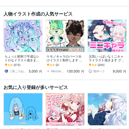
人物イラスト作成の人気サービス
ちょっと昭和で平成なレ
ケモノキャラのパーツ分
元気いっぱいなミニキャ
トロなイラスト描きます
けイラスト制作します 顔
ライラスト描きます グッ
昭和・平成レトロ☆ネオ
が良いイケケモVtuberに
ズ/動画/スタンプ/などに
5.0
(273)
5.0
(2)
5.0
(200)
ン☆パステル
なりたい方、お任せくだ
5,000
130,000
9,000
さい！
三角ころねる☆プロフ必読願います
Mocota（もこた）
熊伊ハク
円
円
円
お気に入り登録が多いサービス