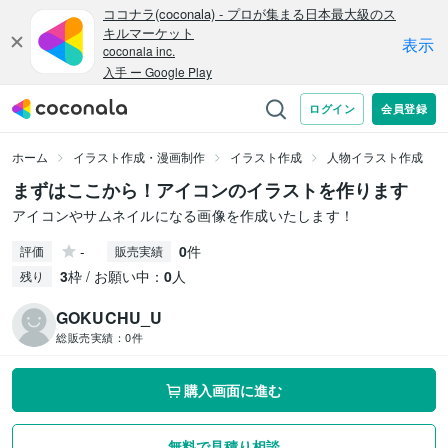
ホーム
イラスト作成・漫画制作
イラスト作成
人物イラスト作成
まずはここから！アイコンのイラストを作ります
アイコンやサムネイルになる画像を作成いたします！
-
0
件
評価
販売実績
3
枠 / お願い中：
0
人
残り
GOKUCHU_U
総販売実績：
0件
購入画面に進む
無料で見積り相談