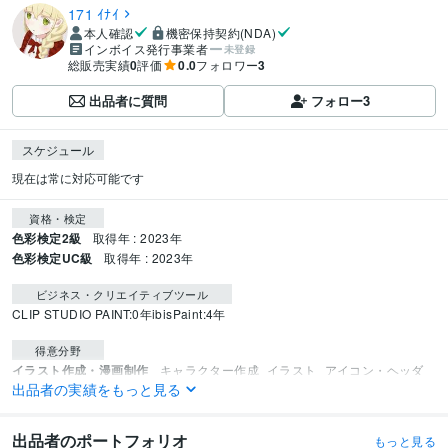
171 ｲﾅｲ
本人確認
機密保持契約(NDA)
インボイス発行事業者
未登録
総販売実績
0
評価
0.0
フォロワー
3
出品者に質問
フォロー
3
スケジュール
現在は常に対応可能です
資格・検定
色彩検定2級
取得年 : 2023年
色彩検定UC級
取得年 : 2023年
ビジネス・クリエイティブツール
CLIP STUDIO PAINT:0年
ibisPaint:4年
得意分野
イラスト作成・漫画制作
キャラクター作成
イラスト
アイコン・ヘッダ
出品者の実績をもっと見る
ー
語学力
出品者のポートフォリオ
もっと見る
英語
日常会話レベル