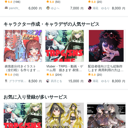
無料！自由に使えるあな
ーデザインで雰囲気をカ
ちらをご覧ください
5.0
(196)
5.0
(50)
5.0
(20)
ただけのキャラクター作
タチに。
6,000
7,000
8,000
成！
panchi_
ゆよへ
湖花 ゆるり
円
円
円
キャラクター作成・キャラデザの人気サービス
表情差分付きイラスト
Vtuber・TRPG・動画・ゲ
配信者様向け立ち絵制作
（全行程）を作ります 配
ーム用 描きます 表情差
します 商用利用の方はこ
信にオススメ！演出に合
分2枚無料付き（腰上～全
ちらをご覧ください
5.0
(10)
5.0
(204)
5.0
(20)
わせたイラストを全行程
身制作の場合）
8,500
15,000
8,000
お作りします！
グラデザ依頼 ※活動名（グラデザねっこ）
四月とを
湖花 ゆるり
円
円
円
お気に入り登録が多いサービス