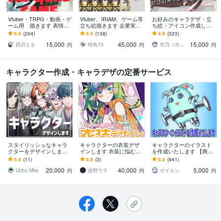
Vtuber・TRPG・動画・ゲ
Vtuber、IRIAM、ゲーム等
お好みのキャラデザ・立
ーム用 描きます 表情差
立ち絵描きます 企業実績
ち絵・アイコン作成しま
分2枚無料付き（腰上～全
多数！ハイクオリティな
す あなただけのキャラク
5.0
(204)
5.0
(138)
4.9
(323)
身制作の場合）
イラストをお届けしま
ターイラストを提供しま
15,000
45,000
15,000
す！
す!
四月とを
時鳥73
空乃（水飴）
円
円
円
キャラクター作成・キャラデザの定番サービス
スタイリッシュなキャラ
キャラクターの衣装デザ
キャラクターのイラスト
クターをデザインします
インします 衣装に悩むVtu
を作成いたします 【商用
パーツ分け・モデリン
berさんにオススメ！
利用可】お客様のイメー
5.0
(11)
5.0
(3)
5.0
(941)
グ・三面図作成など柔軟
ジを形にします
20,000
40,000
5,000
に対応いたします！
Uchu Mira
波野ウヲ
ゼイルン
円
円
円