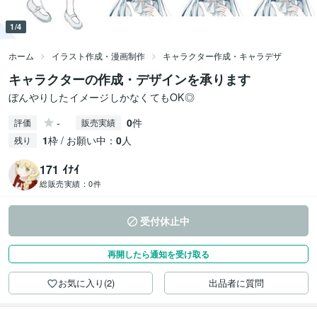
1/4
ホーム
イラスト作成・漫画制作
キャラクター作成・キャラデザ
キャラクターの作成・デザインを承ります
ぼんやりしたイメージしかなくてもOK◎
-
0
件
評価
販売実績
1
枠 / お願い中：
0
人
残り
171 ｲﾅｲ
総販売実績：
0件
受付休止中
再開したら通知を受け取る
お気に入り(2)
出品者に質問