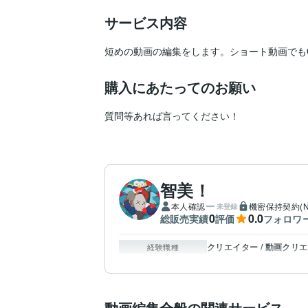
サービス内容
短めの動画の編集をします。ショート動画でも
購入にあたってのお願い
質問等あれば言ってください！
智美！
本人確認
機密保持契約(N
未登録
0
0.0
総販売実績
評価
フォロワ
クリエイター / 動画クリ
経験職種
動画編集全般の関連サービス