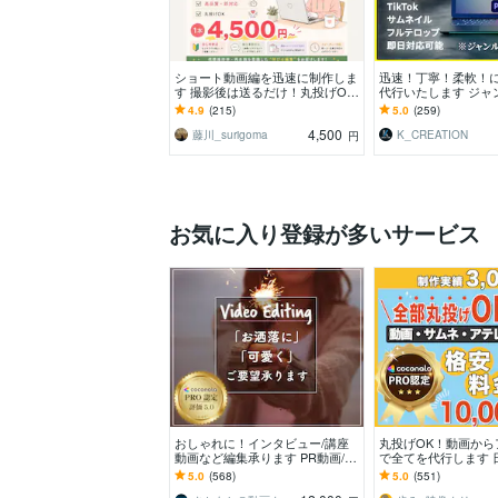
ショート動画編を迅速に制作しま
迅速！丁寧！柔軟！に
す 撮影後は送るだけ！丸投げOK
代行いたします ジャ
のショート動画編集特化サービ
ず、そのイメージを
4.9
(215)
5.0
(259)
ス！
4,500
藤川_surigoma
K_CREATION
円
お気に入り登録が多いサービス
おしゃれに！インタビュー/講座
丸投げOK！動画から
動画など編集承ります PR動画/Yo
で全てを代行します 
uTube等もおしゃれに編集させて
ディ掲載されました
5.0
(568)
5.0
(551)
頂きます！
社・音楽制作会社実