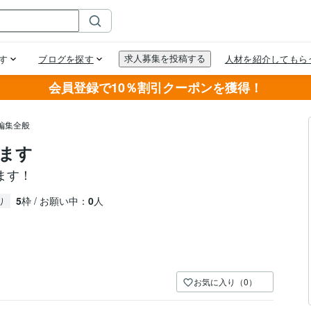
会員登録で10％割引クーポンを獲得！
編集全般
ます
ます！
5
枠 / お願い中：
0
人
り
お気に入り（0）