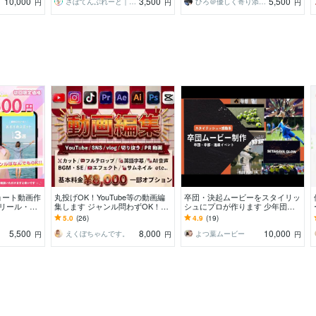
10,000
3,500
5,500
さぼてんぷれーと｜結婚式を、もっと楽しく
ひろ＠優しく寄り添う動画編集者
円
円
円
ショート動画作
丸投げOK！YouTube等の動画編
卒団・決起ムービーをスタイリッ
/リール・シ
集します ジャンル問わずOK！丁
シュにプロが作ります 少年団・
お任せください
寧なコミュニケーションを心がけ
少年少女スポーツ活動・クラブ活
5.0
(26)
4.9
(19)
ます！
動・サークル活動様向け
5,500
8,000
10,000
えくぼちゃんです。
よつ葉ムービー
円
円
円