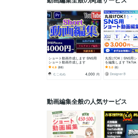
ショート動画作成します SNS用
丸投げOK｜SNS用
ショート動画作成します
を編集します TikTok・I
m・YouTube対応
4.9
(88)
5.0
(6)
4,000
むこぬぬ
Designer B
円
動画編集全般の人気サービス