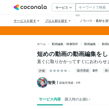
ホーム
動画編集・映像制作
動画編集
動画
短めの動画の動画編集をし
直ぐに取りかかってすぐにおわらせ
0
件
-
販売実績
残
評価
智美！
総販売実績：
0件
サービス内容
購入時のお願い