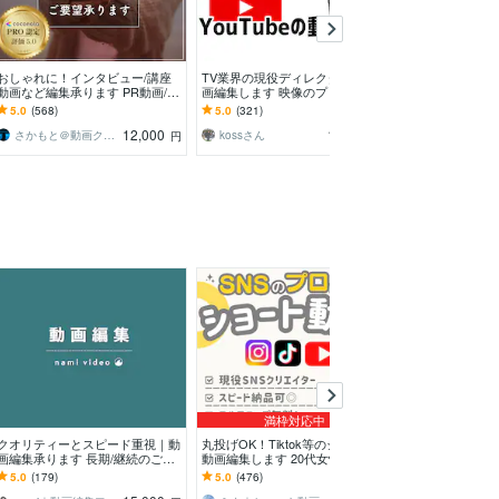
おしゃれに！インタビュー/講座
TV業界の現役ディレクターが動
ショート動画作成
動画など編集承ります PR動画/Yo
画編集します 映像のプロのテク
ショート動画作
uTube等もおしゃれに編集させて
ニックが満載！
5.0
(568)
5.0
(321)
4.9
(88)
頂きます！
12,000
15,000
さかもと＠動画クリエイター
kossさん
むこぬぬ
円
円
満枠対応中
クオリティーとスピード重視｜動
丸投げOK！Tiktok等のショート
高品質とスピー
画編集承ります 長期/継続のご依
動画編集します 20代女性がトレ
承ります 長期
頼OK・日英翻訳字幕にも対応◎
ンドを押さえたハイクオリティな
です！丁寧に仕
5.0
(179)
5.0
(476)
5.0
(626)
動画を編集！