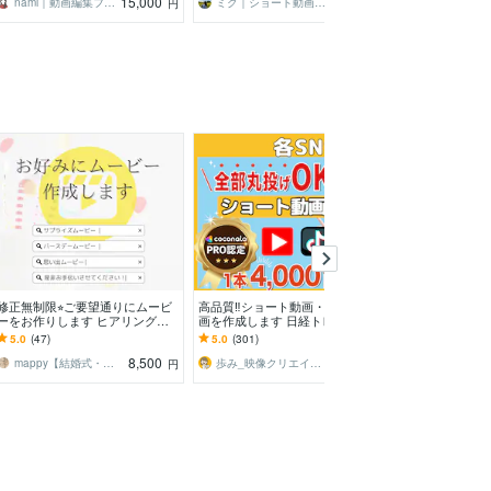
15,000
6,000
nami｜動画編集フリーランス
ミク｜ショート動画・SNSクリエイター
円
円
修正無制限⭐︎ご要望通りにムービ
高品質‼︎ショート動画・各SNS動
満足度の高い映
ーをお作りします ヒアリングし
画を作成します 日経トレンディ
提供します あ
ながら、テンプレではない動画を
掲載されました！某保険会社・音
カタチに！！
5.0
(47)
5.0
(301)
5.0
(188)
お届けします！
楽制作会社実績有
8,500
4,000
mappy【結婚式・サプライズムービー】
歩み_映像クリエイター
M Lab｜動画
円
円