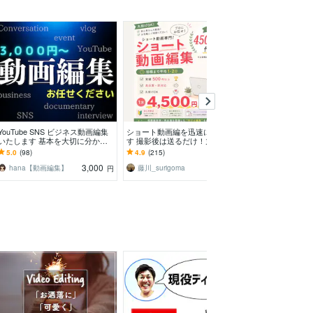
満枠
YouTube SNS ビジネス動画編集
ショート動画編を迅速に制作しま
あなたの伝えた
いたします 基本を大切に分かり
す 撮影後は送るだけ！丸投げOK
画に仕上げます Pre
やすく丁寧に対応させていただき
のショート動画編集特化サービ
動画編集｜4,00
5.0
(98)
4.9
(215)
4.9
(35)
ます！
ス！
3,000
4,500
hana【動画編集】
藤川_surigoma
nagonago757
円
円