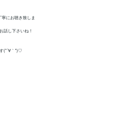
丁寧にお聴き致しま
お話し下さいね！

´∀｀*)♡


