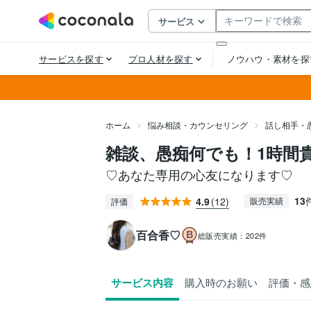
ホーム
悩み相談・カウンセリング
話し相手・
雑談、愚痴何でも！1時間
♡あなた専用の心友になります♡
13
4.9
(12)
販売実績
評価
百合香♡
総販売実績：
202件
サービス内容
購入時のお願い
評価・感