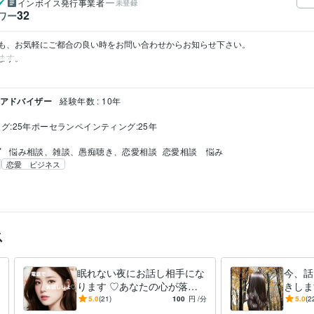
インボイス発行事業者
未登録
32
ワー
も、お気軽にご都合の良い時をお問い合わせからお知らせ下さい。

ます。
 アドバイザー
経験年数 : 10年
:25年
ポーセランペインティング:25年
グ
悩み相談、雑談、愚痴聴き、恋愛相談
恋愛相談　悩み
恋愛 ビジネス
ス
眠れない夜にお話し相手にな
今、話
ります ♡あなたの心が落ち
きしま
着いて、ぐっすり眠れますよ
も大丈
5.0
(21)
100
円
/分
5.0
(2
うに♡
しょう