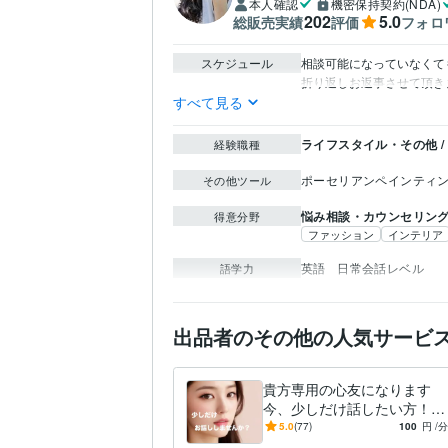
本人確認
機密保持契約(NDA)
202
5.0
総販売実績
評価
フォロ
スケジュール
相談可能になっていなくて
折り返しお返事させて頂き
すべて見る
ライフスタイル・その他 /
経験職種
ポーセリアンペインティング
その他ツール
悩み相談・カウンセリン
得意分野
ファッション
インテリア
英語
日常会話レベル
語学力
出品者のその他の人気サービ
貴方専用の心友になります
今、少しだけ話したい方！優
しく寄り添いながら耳を傾け
5.0
(77)
100
円
/分
ます！