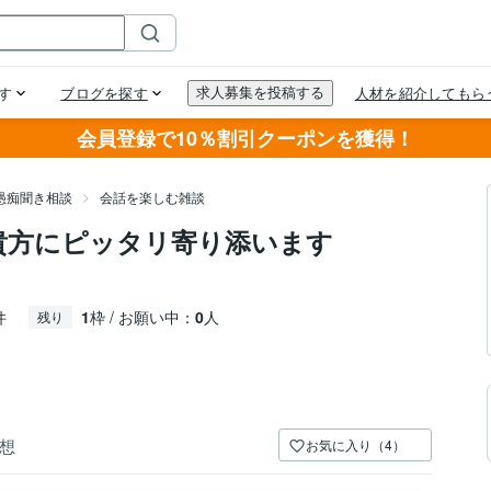
会員登録で10％割引クーポンを獲得！
愚痴聞き相談
会話を楽しむ雑談
貴方にピッタリ寄り添います
件
1
枠 / お願い中：
0
人
残り
想
お気に入り（4）