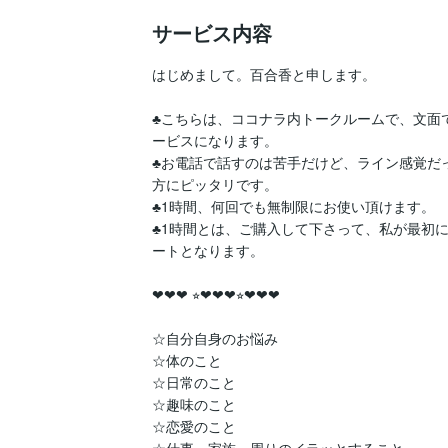
サービス内容
はじめまして。百合香と申します。

♣️こちらは、ココナラ内トークルームで、文面
ービスになります。

♣️お電話で話すのは苦手だけど、ライン感覚だ
方にピッタリです。

♣️1時間、何回でも無制限にお使い頂けます。

♣️1時間とは、ご購入して下さって、私が最初
ートとなります。

❤︎❤︎❤︎ ⭐︎❤︎❤︎❤︎⭐︎❤︎❤︎❤︎

☆自分自身のお悩み

☆体のこと

☆日常のこと

☆趣味のこと

☆恋愛のこと
