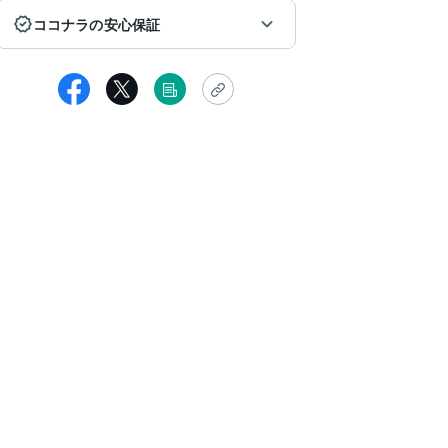
ココナラの安心保証
女性
ピでした。
スポンスも早くいつも楽しくて
っという間に時間が経ってます。
っと見る
品者からの返信