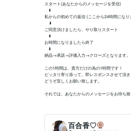
スタート(あなたからのメッセージを受信)

　⬇️

私からの初めての返信 (ここから24時間になり
    ⬇️

ご同意頂けましたら、やり取りスタート

　⬇️

お時間になりましたら終了

　⬇️

納品→承諾→評価入力→クローズとなります。

この1時間は、貴方だけの為の1時間です！

ピッタリ寄り添って、即レスポンスさせて頂き
どうぞ宜しくお願い致します。

百合香♡