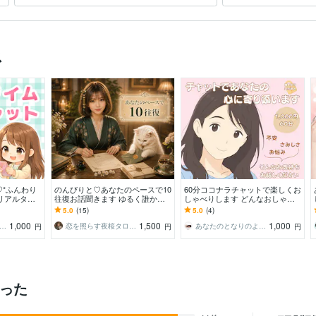
ス
♡*ふんわり
のんびりと♡あなたのペースで10
60分ココナラチャットで楽しくお
リアルタイ
往復お話聞きます ゆるく誰かと
しゃべりします どんなおしゃべ
手・雑談・愚
繋がりたい？あなたの好きなタイ
りをしたいか教えてくださいね
5.0
(15)
5.0
(4)
ミングで送ってね♡
1,000
1,500
1,000
るな＊お豆腐メンタルさんの味方
恋を照らす夜桜タロット＊桜夜 おはる
あなたのとなりのよりそい♡ あいこ
円
円
円
かった