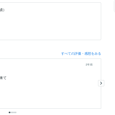
実績）
すべての評価・感想をみる
2年前
来て
リ
レ
あ
も
出