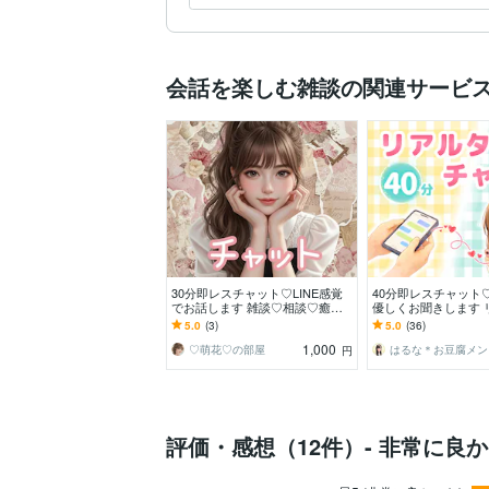
会話を楽しむ雑談の関連サービ
30分即レスチャット♡LINE感覚
40分即レスチャット
でお話します 雑談♡相談♡癒や
優しくお聞きします 
しの時間♡を過ごしませんか♡
ムでお返事⭐話し相
5.0
(3)
5.0
(36)
痴・相談・癒し
1,000
♡萌花♡の部屋
は
円
評価・感想（12件）- 非常に良