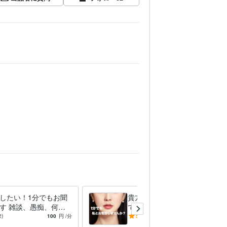
したい！1分でもお聞
貴方の彼女、妻の立場になっ
す 雑談、愚痴、何で
てお聴き致します 1分でもお
夫！楽しくお話ししま
試しでも大丈夫です！お気軽
2)
100
円
/分
5.0
(14)
100
円
/分
♡
にお声掛けください！