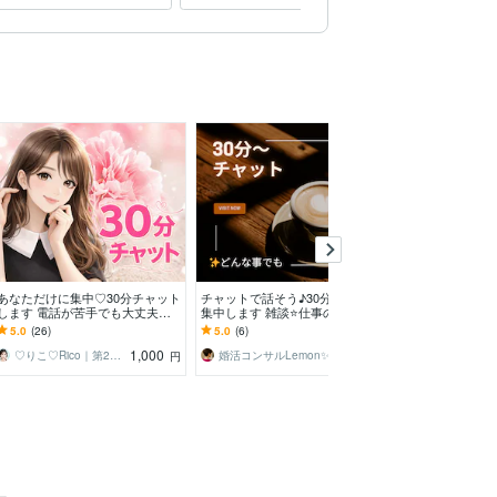
あなただけに集中♡30分チャット
チャットで話そう♪30分あなたに
30分チャットでお
します 電話が苦手でも大丈夫♡LI
集中します 雑談⭐️仕事の愚痴⭐️寂
即レスします 雑
NE感覚で気軽に雑談しません
しいetc、、全部受け止めるよ♪
お話/悩み相談/
5.0
(26)
5.0
(6)
5.0
(13)
か？
どに♪
1,000
1,000
♡りこ♡Rico｜第2章
婚活コンサルLemon✨
円
円