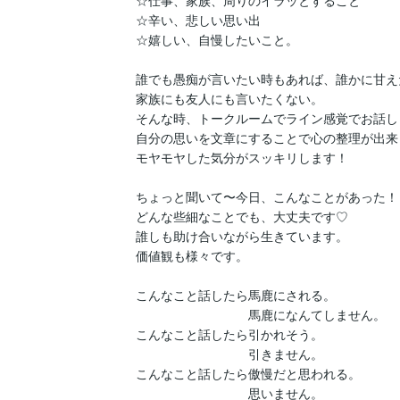
☆仕事、家族、周りのイラッとすること

☆辛い、悲しい思い出

☆嬉しい、自慢したいこと。

誰でも愚痴が言いたい時もあれば、誰かに甘え
家族にも友人にも言いたくない。

そんな時、トークルームでライン感覚でお話し
自分の思いを文章にすることで心の整理が出来ま
モヤモヤした気分がスッキリします！

ちょっと聞いて〜今日、こんなことがあった！

どんな些細なことでも、大丈夫です♡

誰しも助け合いながら生きています。

価値観も様々です。

こんなこと話したら馬鹿にされる。

　　　　　　　　　馬鹿になんてしません。

こんなこと話したら引かれそう。

　　　　　　　　　引きません。

こんなこと話したら傲慢だと思われる。

　　　　　　　　　思いません。
