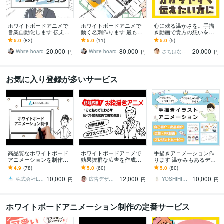
ホワイトボードアニメで
ホワイトボードアニメで
心に残る温かさを。手描
営業自動化します 伝えた
動く名刺作ります 最も頼
き動画で貴方の想いを伝
い想いを、伝わるカタチ
れるあなたの相棒 ✨ あな
えます 商用利用可！著作
5.0
(82)
5.0
(11)
5.0
(5)
に翻訳しませんか？
たの魅力をしっかり伝え
権対応！丁寧なヒアリン
20,000
80,000
20,000
ます！
グで本質を引き出します
White board
White board
さちはな工房
円
円
円
お気に入り登録が多いサービス
高品質なホワイトボード
ホワイトボードアニメで
手描きアニメーション作
アニメーションを制作し
効果抜群な広告を作成し
ります 温かみもあるデジ
ます 3～5日で迅速に制作
ます PRやサービス紹介動
タル手描きでハイクオリ
4.9
(78)
5.0
(60)
5.0
(80)
可能！企業PR・広告・Yo
画，結婚式のオープニン
ティ！
10,000
12,000
10,000
uTube 等
グムービー等に最適
株式会社LinkStudio
広告デザイン・アニメーション／シュレック
YOSHIHIKA こしあん
円
円
円
ホワイトボードアニメーション制作の定番サービス