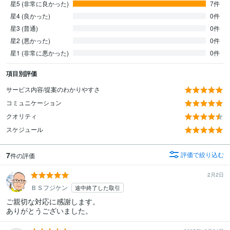
星5 (非常に良かった)
7件
星4 (良かった)
0件
星3 (普通)
0件
星2 (悪かった)
0件
星1 (非常に悪かった)
0件
項目別評価
サービス内容/提案のわかりやすさ
コミュニケーション
クオリティ
スケジュール
7
評価で絞り込む
件の評価
2月2日
ＢＳフジケン
途中終了した取引
ご親切な対応に感謝します。

ありがとうございました。