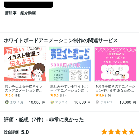
肝胆亭 紹介動画
ホワイトボードアニメーション制作の関連サービス
想いを伝える手描きイラ
親しみやすいホワイトボ
100％手描きのアニメーシ
ストアニメーション作成
ードアニメーション届け
ョン作ります あなたの想
します 温かみあふれる手
ます 30秒5000円！シンプ
いに寄り添ったアニメー
5.0
(48)
5.0
(11)
5.0
(10)
描きイラストで差別化！
ルで温かみのあるアニメ
ション動画を作成します
10,000
10,000
10,000
原稿作りもお手伝い！
ーション
まや ＊おえかきイラストアニメーション＊
アポロイ apolloy
アサ402
円
円
円
評価・感想（7件）- 非常に良かった
5.0
総合評価