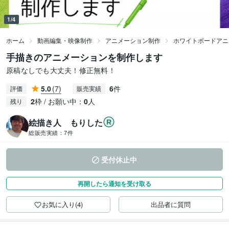
1/4
ホーム
動画編集・映像制作
アニメーション制作
ホワイトボードアニ
手描きのアニメーションを制作します
原稿なしでも大丈夫！修正無料！
5.0
(7)
6
件
評価
販売実績
2
枠 / お願い中：
0
人
残り
絵描き人 もりした
総販売実績：
7件
受付休止中
再開したら通知を受け取る
お気に入り(4)
出品者に質問