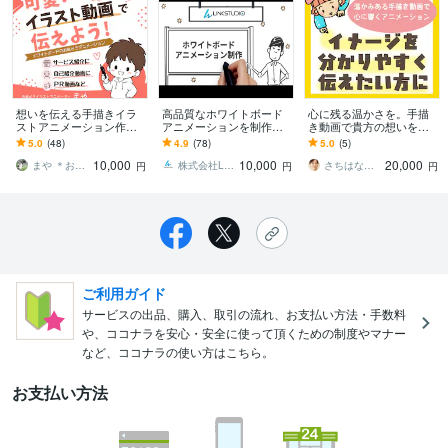
想いを伝える手描きイラ
高品質なホワイトボード
心に残る温かさを。手描
ストアニメーション作成
アニメーションを制作し
き動画で貴方の想いを伝
します 温かみあふれる手
ます 3～5日で迅速に制作
えます 商用利用可！著作
5.0
(48)
4.9
(78)
5.0
(5)
描きイラストで差別化！
可能！企業PR・広告・Yo
権対応！丁寧なヒアリン
10,000
10,000
20,000
原稿作りもお手伝い！
uTube 等
グで本質を引き出します
まや ＊おえかきイラストアニメーション＊
株式会社LinkStudio
さちはな工房
円
円
円
ご利用ガイド
サービスの出品、購入、取引の流れ、お支払い方法・手数料
や、ココナラを安心・安全に使って頂くための制度やマナー
など、ココナラの使い方はこちら。
お支払い方法