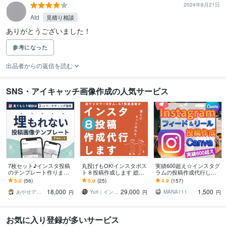
2024年8月21日
Atd
見積り相談
ありがとうございました！
参考になった
出品者からの返信を読む
SNS・アイキャッチ画像作成の人気サービス
7枚セット♪インスタ投稿
丸投げもOK!インスタポス
実績600超え☆インスタグ
のテンプレート作ります
ト８投稿作成します 総FW
ラムの投稿作成代行しま
もうキレイなだけじゃダ
8万人〜達成＆個人法人の
す Instagram運用OK☆フ
5.0
(56)
5.0
(25)
4.9
(157)
メ！3つの戦略で埋もれな
インスタサポート件数70
ィード・リールCanva制
18,000
29,000
1,500
い投稿を制作
件〜有
作
あやせデザイン
Yuri｜インスタ運用・WEBデザイン
MANA111
円
円
円
お気に入り登録が多いサービス