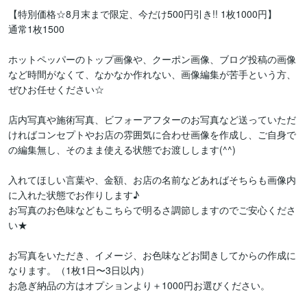
【特別価格☆8月末まで限定、今だけ500円引き!! 1枚1000円】

通常1枚1500

ホットペッパーのトップ画像や、クーポン画像、ブログ投稿の画像
など時間がなくて、なかなか作れない、画像編集が苦手という方、
ぜひお任せください☆

店内写真や施術写真、ビフォーアフターのお写真など送っていただ
ければコンセプトやお店の雰囲気に合わせ画像を作成し、ご自身で
の編集無し、そのまま使える状態でお渡しします(^^)

入れてほしい言葉や、金額、お店の名前などあればそちらも画像内
に入れた状態でお作りします♪

お写真のお色味などもこちらで明るさ調節しますのでご安心くださ
い★

お写真をいただき、イメージ、お色味などお聞きしてからの作成に
なります。（1枚1日〜3日以内）

お急ぎ納品の方はオプションより＋1000円お選びください。
