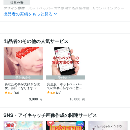
得意分野
デザイン制作
ホットペッパー内で使用する画像作成
カウンセリングシー
出品者の実績をもっと見る
ト、同意書作成
美容業界
出品者のその他の人気サービス
受付休止中
受付休止中
あなたの事が大好きな彼
完全版！ホットペッパー
女、彼氏になります テキ
での集客方法すべて教え
ストチャットでラブラブ
ます 文章1つで来店の有無
5.0
(42)
5.0
(29)
トークしましょ♡
が変わります！改善箇所
3,000
15,000
も細かくコンサル！
円
円
SNS・アイキャッチ画像作成の関連サービス