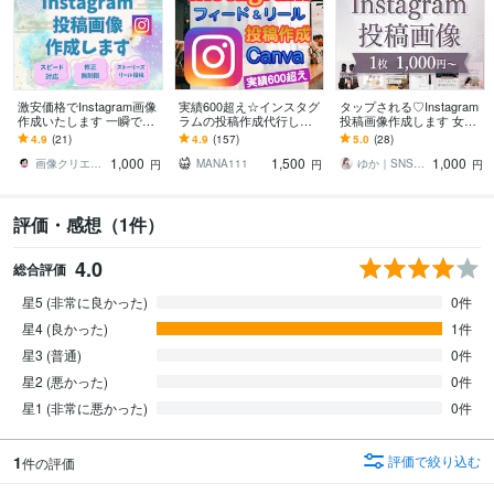
激安価格でInstagram画像
実績600超え☆インスタグ
タップされる♡Instagram
作成いたします 一瞬で見
ラムの投稿作成代行しま
投稿画像作成します 女性
た人の目を引く魅力的なIn
す Instagram運用OK☆フ
向け｜世界観を整えて集
4.9
(21)
4.9
(157)
5.0
(28)
stagram画像
ィード・リールCanva制
客サポート
1,000
1,500
1,000
作
画像クリエイターあさみ
MANA111
ゆか｜SNS・資料デザイン
円
円
円
評価・感想（1件）
4.0
総合評価
星5 (非常に良かった)
0件
星4 (良かった)
1件
星3 (普通)
0件
星2 (悪かった)
0件
星1 (非常に悪かった)
0件
1
評価で絞り込む
件の評価