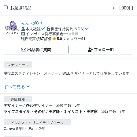
＋
1,000円
お急ぎ納品
みんぷ
本人確認
機密保持契約(NDA)
インボイス発行事業者
未登録
総販売実績
87
評価
5.0
フォロワー
91
出品者に質問
フォロー
91
スケジュール
現役エステティシャン、オーナー、WEBデザイナーとして仕事をしています
＊...
すべて見る
経験職種
デザイナー / Webデザイナー
経験年数 : 5年
ライフスタイル・その他 / 美容師・ネイリスト・美容家
経験年数 : 7年
ビジネス・クリエイティブツール
Canva:5年
ibisPaint:2年