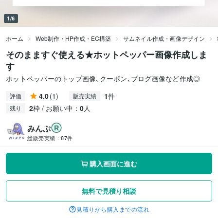
1/6
ホーム
Web制作・HP作成・EC構築
サムネイル作成・画像デザイン
そのまますぐ使える★ホットペッパー画像作成しま
す
ホットペッパーのトップ画像､クーポン､ブログ画像など作成◎
4.0
(1)
1
件
評価
販売実績
2
枠 / お願い中：
0
人
残り
みんぷ
総販売実績：
87件
購入画面に進む
無料で見積り相談
見積りから購入までの流れ