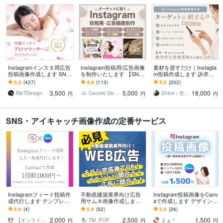
Instagramインスタ用広告
Instagram投稿用/広告画像
素材を渡すだけ｜Instagta
投稿画像作成します SNS
を制作いたします 【SNS
m投稿作成します 訴求力
で集客アップ！！商品の
画像】1枚だけでも表紙〜
のあるフィード・リール
5.0
(427)
4.9
(113)
5.0
(202)
宣伝広告などにも♪
サンクスページ丸々でもO
動画・広告画像作成しま
3,500
5,000
18,000
K♪
す
RieTDesign
Cocoiro Design
Shiori｜世界観クリエイター
円
円
円
SNS・アイキャッチ画像作成の定番サービス
Instagramフィード投稿作
不動産建築業界向け広告
Instagram投稿画像をCanv
成代行します テンプレー
用サムネ画像作成します
aで作成します デザインが
トや投稿したい台本も決
１週間以内納品！急なイ
苦手な方でも安心◎やさ
5.0
(4)
5.0
(52)
5.0
(26)
まっているのに時間が無
ベント開催に間に合わせ
しく伝わる投稿を作成し
2,000
2,500
1,500
い方
ます！
ます
【オンライン秘書・UTAGE構築】なつみ
TM_POP
まぁ＊
円
円
円