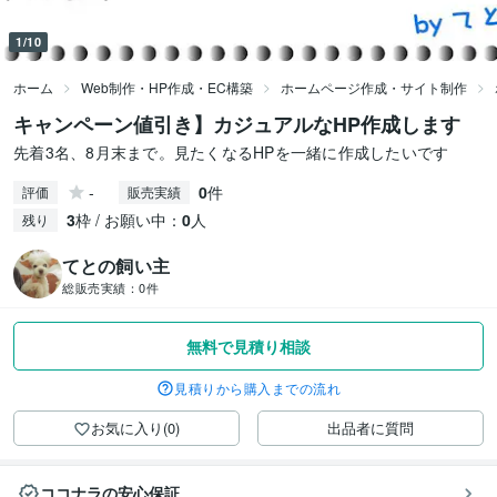
1/10
ホーム
Web制作・HP作成・EC構築
ホームページ作成・サイト制作
キャンペーン値引き】カジュアルなHP作成します
先着3名、8月末まで。見たくなるHPを一緒に作成したいです
-
0
件
評価
販売実績
3
枠 / お願い中：
0
人
残り
てとの飼い主
総販売実績：
0件
無料で見積り相談
見積りから購入までの流れ
お気に入り(0)
出品者に質問
ココナラの安心保証