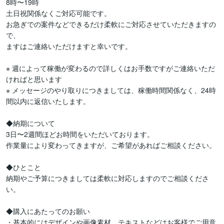
8時〜19時

土日祝関係なくご対応可能です。

お急ぎでの案件などできるだけ柔軟にご対応させていただきますの
で、

ますはご連絡いただけますと幸いです。

※ 週によって稼働が変わるので詳しくはお手数ですがご連絡いただ
ければと思います

※ メッセージのやり取りにつきましては、稼働時間関係なく、24時
間以内に返信いたします。

◆納期について

3日〜2週間ほどお時間をいただいております。

作業量により変わってきますが、ご希望があればご相談ください。

◆ひとこと

納期やご予算につきましては柔軟に対応しますのでご相談くださ
い。

◆購入にあたってのお願い

・基本的にはデザインや画像素材、テキストなどはお客様でご用意