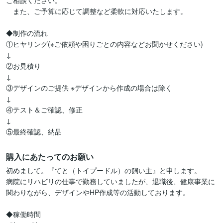
ご相談ください。

　また、ご予算に応じて調整など柔軟に対応いたします。

◆制作の流れ

①ヒヤリング(※ご依頼や困りごとの内容などお聞かせください)

↓

②お見積り

↓

③デザインのご提供 ※デザインから作成の場合は除く

↓

④テスト＆ご確認、修正

↓

⑤最終確認、納品
購入にあたってのお願い
初めまして。『てと（トイプードル）の飼い主』と申します。

病院にリハビリの仕事で勤務していましたが、退職後、健康事業に
関わりながら、デザインやHP作成等の活動しております。

◆稼働時間
