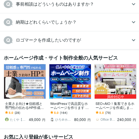
事前相談はどういうものはありますか？
納期はどれくらいでしょうか？
ロゴマークを作成したいのですが
ホームページ作成・サイト制作全般の人気サービス
満枠対応中
士業さま向け★信頼感と
WordPressで高品質なホ
SEO×AIO！集客できるホ
専門性の伝わるHP作成し
ームページを作ります シ
ームページを作成します
ます 弁護士様、司法書士
ンプル/SEO/ホームペー
★ 初心者歓迎！オリジナ
5.0
(28)
5.0
(164)
5.0
(79)
様、行政書士様、社労士
ジ/おしゃれ/スタイリッシ
ルデザイン！簡単更新！
49,000
80,000
240,000
様、税理士様向けに！
ュ
オシャレなＨＰ
たくや【WEB制作 G_conure】
ひろ＠ホームページ制作
Office Bouquetgarni
円
円
円
お気に入り登録が多いサービス