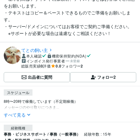
をお願いします。

・テキストはコピー＆ペーストできるものでご準備をお願いしま
す。

・サーバー/ドメインについてはお客様でご契約ご準備ください。

てとの飼い主
本人確認
機密保持契約(NDA)
インボイス発行事業者
未登録
総販売実績
0
評価
0.0
フォロワー
2
出品者に質問
フォロー
2
スケジュール
8時〜20時で稼働しています（不定期稼働）

メッセージのやり取りにつきま...
すべて見る
経験職種
事務・ビジネスサポート / 事務（一般事務）
経験年数 : 15年