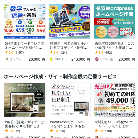
3冠達成！ワードプレスで
歴10年！有名企業も手が
販売実績500件越え！コス
ホームページを制作しま
けるプロがサイト制作し
パ最強サイトを作成しま
す WEB制作＆デザイン部
ます 初心者でも安心★ヒ
す 起業、副業、ブログ！
5.0
(1157)
5.0
(124)
5.0
(952)
門1位（販売数・評価数・
アリング重視・要望に沿
WPで更新楽々！オリジナ
20,000
240,000
20,000
お気に入り数）
って柔軟に対応可能
ルデザイン可能
ウェブゲート
CREATORSZERO
ponta_依頼多数のため返信遅れます
円
円
円
ホームページ作成・サイト制作全般の定番サービス
Wix公式認定デザイナーが
WordPressでホームペー
8月限定！SEO特化WPホ
集客特化HPを制作します
ジを制作します 何もわか
ームページ制作します ス
安心の修正無制限！デザ
らなくてOK。ヒアリング
マホ対応＆初心者向けWP
5.0
(12)
5.0
(26)
5.0
(238)
イン特化でスマホ対応・S
で整理し、「伝わる」サ
サイト制作【49,000円】
80,000
100,000
49,000
EO最適化付き
イトへ
歴18年★ワンズライフデザイン
なつこ＠Web Design
ディーン＠お値段以上！