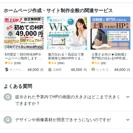
ホームページ作成・サイト制作全般の関連サービス
8月限定！SEO特化WPホ
魅力伝わる！高品位で更
士業さま向け★信頼感と
ームページ制作します ス
新簡単なWixHP作ります
専門性の伝わるHP作成し
マホ対応＆初心者向けWP
wix五ツ星パートナーが作
ます 弁護士様、司法書士
5.0
(238)
4.9
(384)
5.0
(28)
サイト制作【49,000円】
るスッキリきれいな集客
様、行政書士様、社労士
49,000
46,000
49,000
ホームページ
様、税理士様向けに！
ディーン＠お値段以上！
北極星
たくや【WEB制作 G_conure】
円
円
円
よくある質問
提示された予算内でHPの画面の大きさはどこまで大きく
できますか？
デザインや画像素材が用意できそうにないのですが