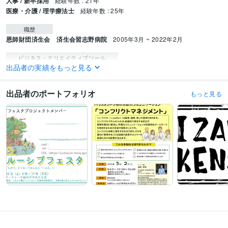
人事 / 新卒採用
経験年数 : 21年
医療・介護 / 理学療法士
経験年数 : 25年
職歴
恩師財団済生会 済生会習志野病院
2005年3月 ~ 2022年2月
ビジネス・クリエイティブツール
出品者の実績をもっと見る
WordPress:1年
Excel:20年
Google スプレッドシート:5年
PowerPoint:20年
Word:20年
出品者のポートフォリオ
もっと見る
得意分野
Web制作・HP作成・EC構築
HPやLP、ロゴ作成やポスターも作成可