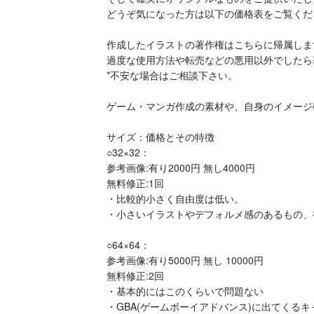
どうぞ気になった方は以下の価格表をご覧くださ
作成したイラストの著作権はこちらに帰属しま
過度な使用方法や転売などの悪用以外でしたら
*不安な場合はご相談下さい。

ゲーム・マンガ作成の素材や、自身のイメージ
サイズ：価格とその特徴

○32×32：

参考画像:有り2000円 無し4000円

無料修正:1回

・比較的小さく自由度は低い。

・小さいイラストやデフォルメ感のあるもの、初
○64×64：

参考画像:有り5000円 無し 10000円

無料修正:2回

・基本的にはこのくらいで問題ない

・GBA(ゲームボーイアドバンス)に出てくるキ