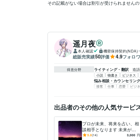
その記載がない場合は割引が受けられませんの
遥月夜
本人確認
機密保持契約(NDA)
50
4.9
総販売実績
評価
フォロ
ライティング・翻訳
造
得意分野
小説
物書き
ビジネス
悩み相談・カウンセリン
接客
仕事
恋愛
ビジ
出品者のその他の人気サービ
プロが未来、将来を占い、相
談相手となります 未来が不
安な貴方も、楽しみな事があ
5.0
(14)
3,000
円