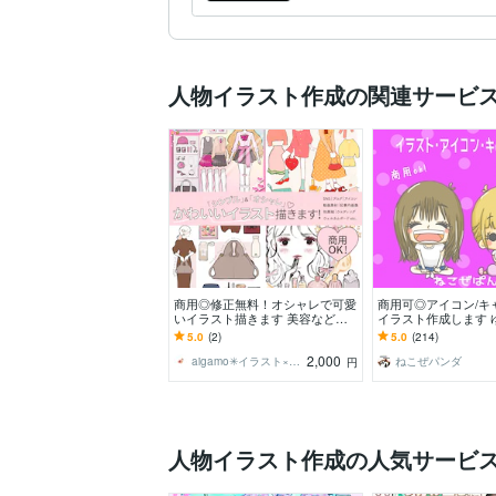
る貴方も
人物イラスト作成の関連サービ
商用◎修正無料！オシャレで可愛
商用可◎アイコン/キ
いイラスト描きます 美容など女
イラスト作成します 
性向け実績多数！人物｜立ち絵｜
わいいイラストを作
5.0
(2)
5.0
(214)
ファッション｜コスメ
気軽にご相談くださ
2,000
aigamo✳︎イラスト×デザイン
ねこぜパンダ
円
人物イラスト作成の人気サービ