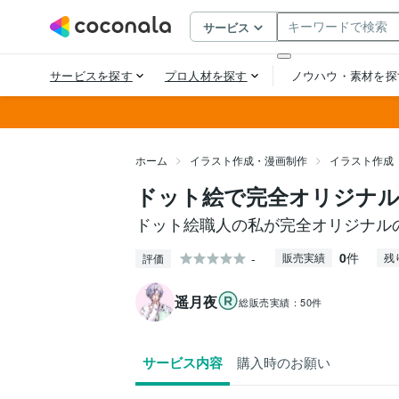
ホーム
イラスト作成・漫画制作
イラスト作成
ドット絵で完全オリジナ
ドット絵職人の私が完全オリジナル
0
件
-
販売実績
残
評価
遥月夜
総販売実績：
50件
サービス内容
購入時のお願い