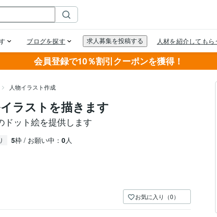
会員登録で10％割引クーポンを獲得！
人物イラスト作成
ルイラストを描きます
のドット絵を提供します
5
枠 / お願い中：
0
人
り
お気に入り（0）