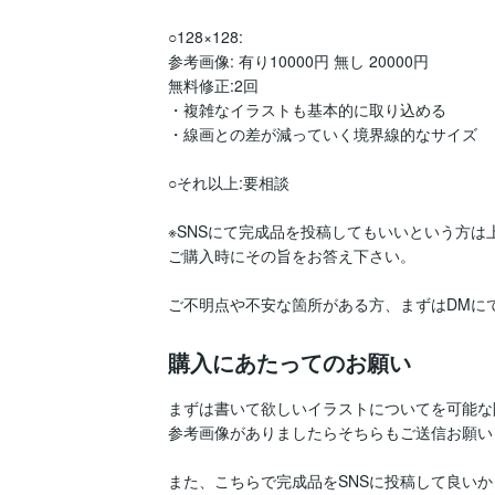
○128×128:

参考画像: 有り10000円 無し 20000円

無料修正:2回

・複雑なイラストも基本的に取り込める

・線画との差が減っていく境界線的なサイズ

○それ以上:要相談

※SNSにて完成品を投稿してもいいという方は上
ご購入時にその旨をお答え下さい。

ご不明点や不安な箇所がある方、まずはDMに
購入にあたってのお願い
まずは書いて欲しいイラストについてを可能な
参考画像がありましたらそちらもご送信お願い
また、こちらで完成品をSNSに投稿して良いか