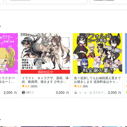
へ
ていま
ス
満枠対応中
ャラクター/
イラスト、キャラデザ、漫画、挿
色々追加してもお値段据え置きで
ゆるーくか
絵、動画用、描きます 少年少
お描きします 追加料金はキャラ
成します。お
女、筋肉おじさん、人外ケモノ獣
の追加や余程描き込みが多い場合
5.0
(325)
5.0
(59)
い
人、ご予算内、複数枚OK
のみ！
2,000
3,000
2,000
MOブ
う・ω・る【プロフご覧下さい】
円
円
円
ス