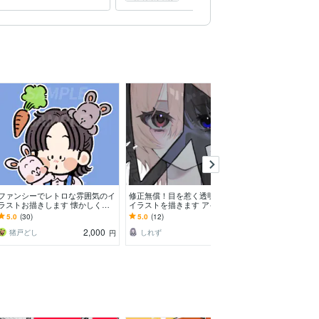
す。
へ
ファンシーでレトロな雰囲気のイ
修正無償！目を惹く透明感のある
シンプルでポッ
ラストお描きします 懐かしくて
イラストを描きます アイコン、
スト描きます 一
可愛い！目を惹くデフォルメ◎
サムネイル、MV、グッズなど。
イコンまで様々
5.0
(30)
5.0
(12)
5.0
(46)
早期納品や商用も！
します
2,000
2,000
猪戸どし
しれず
富井（とみい
円
円