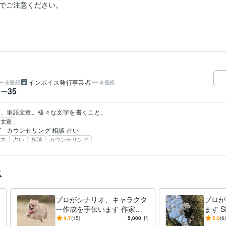
でご注意ください。

インボイス発行事業者
未登録
未登録
35
ワー
語、単語文章。様々な文字を書くこと。
文章
グ
カウンセリング 相談 占い 
ネス
占い
相談
カウンセリング
ス
プロがシナリオ、キャラクタ
プロが
ー作成を手伝います 作家に
ます 
なりたい 成り立てなあなた
ル問わ
4.7
(15)
5,000
円
5.0
(6)