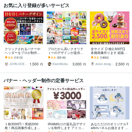
お気に入り登録が多いサービス
クリックされるバナーや
プロだから高いクオリテ
全サイズ【1枚2,500円】
ヘッダーをプロが制作し
ィーのデザインが提供で
各種画像作ります 総販売
ます デザイン歴20年以上
きます 【メインビジュア
実績2000件超おまとめ割
5.0
(1513)
5.0
(3518)
5.0
(1893)
のプロが反応率を意識し
ルやバナーの制作 3000
引あり♪コスパ抜群と大好
1,500
3,000
2,500
た設計で制作
円！】
評!
JOHN DOE＠販売実績4800件以上
KiaroWorks
dolce designing
円
円
円
バナー・ヘッダー制作の定番サービス
１枚3000円！実績2000
IRIAM向けの返礼品デザイ
あなただけのオリジナルT
枚！商品画像作成します
ンを制作します アイコン
witchパネルお描きます VT
実績2000枚以上！ECサイ
リング、IRIAMヘッダー、
uber、配信者向け！配信