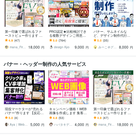
第一印象で選ばれるファ
PRO認定★比較検討でき
バナー、サムネイルな
ーストビュー作ります ワ
る複数デザインご用意し
ど、デザイン制作代行い
クワクした気持ちで価値
ます 実績900件超！高評
たします Webに関わるデ
4.9
(47)
5.0
(764)
5.0
(35)
を選んでもらう店舗・サ
価★5！比較して選べるか
ザイン、グラフィック、
18,000
9,000
8,000
ービスの入口を
ら納得度アップ！
印刷物なんでもOK
mana_FirstviewDesign
design Kyo
みーこ＠グラフィック×Webデザイナー
円
円
円
バナー・ヘッダー制作の人気サービス
現役マーケターが“売れる
キャンペーン価格！WEB
第一印象で選ばれるファ
バナー”作ります 【反応率
画像を作成します 集客・
ーストビュー作ります ワ
が上がるバナー】で集客
効果のでるバナー・ヘッ
クワクした気持ちで価値
5.0
(4)
4.8
(53)
4.9
(47)
しませんか？
ダー
を選んでもらう店舗・サ
5,000
4,000
18,000
ービスの入口を
Aya｜Webマーケッター
ハバタキデザイン
mana_FirstviewDesign
円
円
円