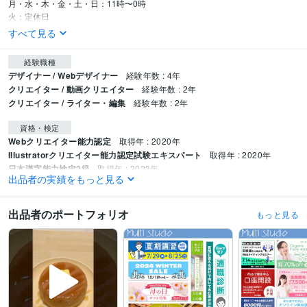
月・水・木・金・土・日：11時〜0時

火：定休日
すべて見る
経験職種
デザイナー / Webデザイナー
経験年数 : 4年
クリエイター / 動画クリエイター
経験年数 : 2年
クリエイター / ライター・編集
経験年数 : 2年
資格・検定
Webクリエイター能力認定
取得年 : 2020年
Illustratorクリエイター能力認定試験エキスパート
取得年 : 2020年
日本漢字能力検定2級
取得年 : 2023年
出品者の実績をもっと見る
プログラミング言語・フレームワーク
CSS:6年
HTML:6年
出品者のポートフォリオ
もっと見る
ビジネス・クリエイティブツール
WordPress:6年
Pages:6年
Google Analytics:3年
Google Search Console:3年
Adobe Photoshop:6年
Adobe Premiere Pro:2年
Adobe Illustrator:6年
Adobe After Effects:1年
CLIP STUDIO PAINT:0年