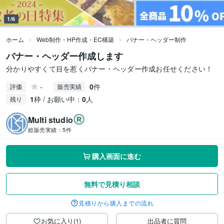
1/6
ホーム
Web制作・HP作成・EC構築
バナー・ヘッダー制作
バナー・ヘッダー作成します
分かりやすくて目を惹くバナー・ヘッダー作成お任せください！
-
0
件
評価
販売実績
1
枠 / お願い中：
0
人
残り
Multi studio
総販売実績：
5件
購入画面に進む
無料で見積り相談
見積りから購入までの流れ
お気に入り(1)
出品者に質問