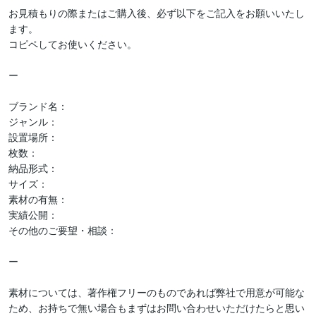
お見積もりの際またはご購入後、必ず以下をご記入をお願いいたし
ます。

コピペしてお使いください。

ー

ブランド名：

ジャンル：

設置場所：

枚数：

納品形式：

サイズ：

素材の有無：

実績公開：

その他のご要望・相談：

ー

素材については、著作権フリーのものであれば弊社で用意が可能な
ため、お持ちで無い場合もまずはお問い合わせいただけたらと思い