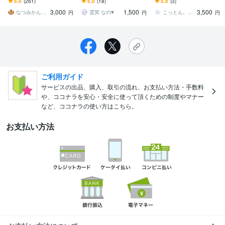
5.0
(261)
5.0
(18)
5.0
(3)
トの商品画像を格安で作
サムネイルなど。特急⭕
映えするパネルお描きし
3,000
1,500
3,500
成します
ます！
なつみかんデザイン◎動画編集・SNS運用
霊冥 なの♥︎
こっとん。｜紗透こと
円
円
円
ご利用ガイド
サービスの出品、購入、取引の流れ、お支払い方法・手数料
や、ココナラを安心・安全に使って頂くための制度やマナー
など、ココナラの使い方はこちら。
お支払い方法