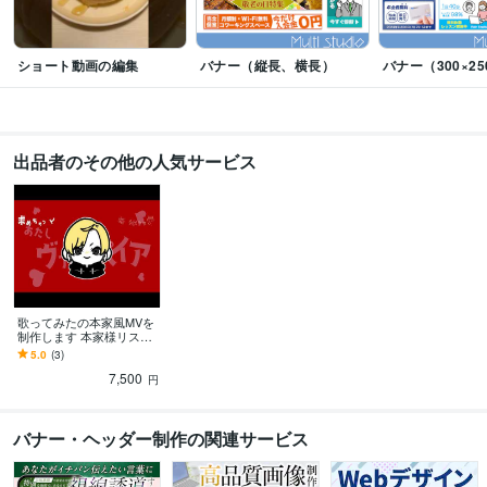
ショート動画の編集
バナー（縦長、横長）
バナー（300×25
出品者のその他の人気サービス
歌ってみたの本家風MVを
制作します 本家様リスペ
クトで高品質なMVを作り
5.0
(3)
ます！
7,500
円
バナー・ヘッダー制作の関連サービス