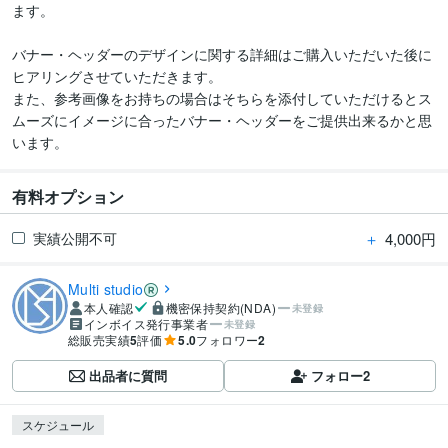
ます。

バナー・ヘッダーのデザインに関する詳細はご購入いただいた後に
ヒアリングさせていただきます。

また、参考画像をお持ちの場合はそちらを添付していただけるとス
ムーズにイメージに合ったバナー・ヘッダーをご提供出来るかと思
います。
有料オプション
＋
4,000円
実績公開不可
Multi studio
本人確認
機密保持契約(NDA)
未登録
インボイス発行事業者
未登録
総販売実績
5
評価
5.0
フォロワー
2
出品者に質問
フォロー
2
スケジュール