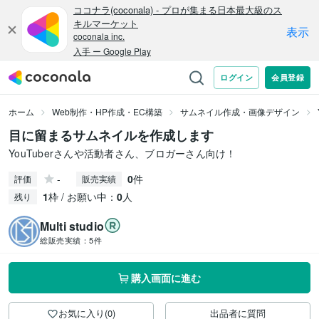
ホーム
Web制作・HP作成・EC構築
サムネイル作成・画像デザイン
目に留まるサムネイルを作成します
YouTuberさんや活動者さん、ブロガーさん向け！
-
0
件
評価
販売実績
1
枠 / お願い中：
0
人
残り
Multi studio
総販売実績：
5件
購入画面に進む
お気に入り(0)
出品者に質問