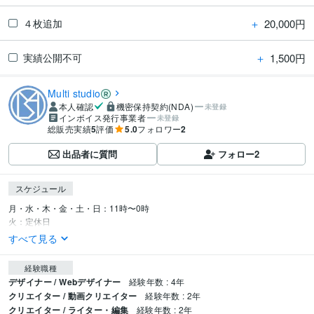
＋
20,000円
４枚追加
＋
1,500円
実績公開不可
Multi studio
本人確認
機密保持契約(NDA)
未登録
インボイス発行事業者
未登録
総販売実績
5
評価
5.0
フォロワー
2
出品者に質問
フォロー
2
スケジュール
月・水・木・金・土・日：11時〜0時

火：定休日
すべて見る
経験職種
デザイナー / Webデザイナー
経験年数 : 4年
クリエイター / 動画クリエイター
経験年数 : 2年
クリエイター / ライター・編集
経験年数 : 2年