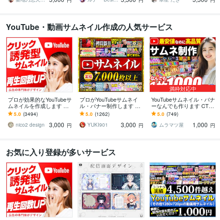
円
円
円
YouTube・動画サムネイル作成の人気サービス
満枠対応中
プロが効果的なYouTubeサ
プロがYouTubeサムネイ
YouTubeサムネイル・バナ
ムネイルを作成します 再
ル・バナー制作します サ
ーなんでも作ります CTR
生回数を増やす！クリッ
ムネイル7,000枚以上制作
を意識！値引き可能！1枚
5.0
(3494)
5.0
(1262)
5.0
(749)
クしたくなる！反応させ
のプロがデザイン
1,000円～「修正無料」
3,000
3,000
1,000
るデザイン
nico2 design
YUKI901
ムラマツ屋
円
円
円
お気に入り登録が多いサービス