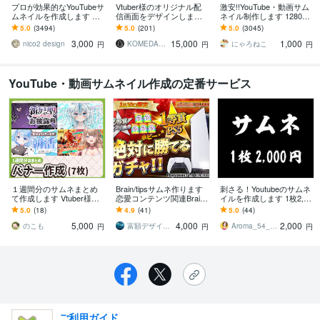
プロが効果的なYouTubeサ
Vtuber様のオリジナル配
激安!!YouTube・動画サム
ムネイルを作成します 再
信画面をデザインします
ネイル制作します 1280px
生回数を増やす！クリッ
雑談・ゲーム・スケジュ
×720pxの動画用サムネイ
5.0
(3494)
5.0
(201)
5.0
(3045)
クしたくなる！反応させ
ール・待機画面・終了画
ルを作成します！
3,000
15,000
1,000
るデザイン
面など製作します
nico2 design
KOMEDA__h
にゃろねこ
円
円
円
YouTube・動画サムネイル作成の定番サービス
１週間分のサムネまとめ
Brain/tipsサムネ作ります
刺さる！Youtubeのサムネ
て作成します Vtuber様向
恋愛コンテンツ関連Brain/t
イルを作成します 1枚2,00
け！サムネ代理作成
ipsサムネ
0円。刺さるサムネイル作
5.0
(18)
4.9
(41)
5.0
(44)
ります。
5,000
4,000
2,000
のこも
富額デザイン事務所
Aroma_54_design
円
円
円
ご利用ガイド