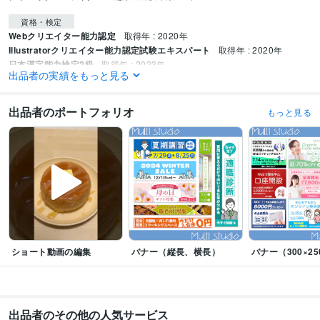
資格・検定
Webクリエイター能力認定
取得年 : 2020年
Illustratorクリエイター能力認定試験エキスパート
取得年 : 2020年
日本漢字能力検定2級
取得年 : 2023年
出品者の実績をもっと見る
プログラミング言語・フレームワーク
CSS:6年
HTML:6年
出品者のポートフォリオ
もっと見る
ビジネス・クリエイティブツール
WordPress:6年
Pages:6年
Google Analytics:3年
Google Search Console:3年
Adobe Photoshop:6年
Adobe Premiere Pro:2年
Adobe Illustrator:6年
Adobe After Effects:1年
CLIP STUDIO PAINT:0年
ショート動画の編集
バナー（縦長、横長）
バナー（300×25
出品者のその他の人気サービス