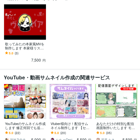
歌ってみたの本家風MVを
制作します 本家様リスペ
クトで高品質なMVを作り
5.0
(3)
ます！
7,500
円
YouTube・動画サムネイル作成の関連サービス
YouTubeのサムネイル作成
Vtuber様向け！配信サム
あなただけの特別な配信
します 修正何回でも追加
ネイル制作します 【セッ
画面制作いたします モチ
料金なし！お試し割引あ
ト割あり】どんなジャン
ーフたくさんのかわいい
5.0
(22)
5.0
(20)
5.0
(35)
り！
ルもお任せください✨
配信画面作ります！
5,000
5,500
5,500
築地乃忠犬NANA公
ルナ ーDesignー
翠星 たき