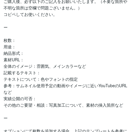
ご購入後、必ず以下のご記入をお願いいたします。（不要な箇所や
不明な箇所は空欄で問題ございません。）

コピペしてお使いください。

ー

枚数：

用途：

納品形式：

素材URL：

全体のイメージ：雰囲気、メインカラーなど

記載するテキスト：

テキストについて：色やフォントの指定

参考：サムネイル使用予定の動画やイメージに近いYouTubeのURL
など

実績公開の可否：

その他のご要望・相談：写真加工について、素材の挿入箇所など

ー

オプションにて枚数を追加する場合、上記のテンプレートを参考に