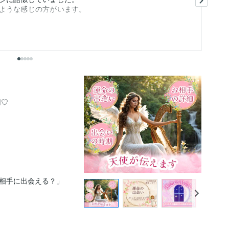
ような感じの方がいます。
明
も
出
♡

相手に出会える？」
