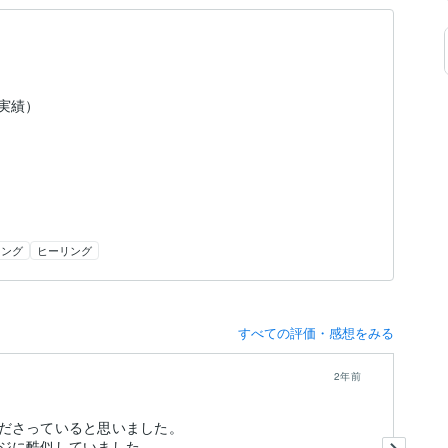
（実績）
リング
ヒーリング
すべての評価・感想をみる
2年前
ださっていると思いました。
対
ジに酷似していました。
今