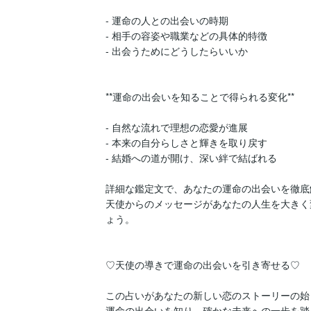
- 運命の人との出会いの時期

- 相手の容姿や職業などの具体的特徴

- 出会うためにどうしたらいいか

**運命の出会いを知ることで得られる変化**

- 自然な流れで理想の恋愛が進展

- 本来の自分らしさと輝きを取り戻す

- 結婚への道が開け、深い絆で結ばれる

詳細な鑑定文で、あなたの運命の出会いを徹底
天使からのメッセージがあなたの人生を大きく
ょう。

♡天使の導きで運命の出会いを引き寄せる♡

この占いがあなたの新しい恋のストーリーの始
運命の出会いを知り、確かな未来への一歩を踏