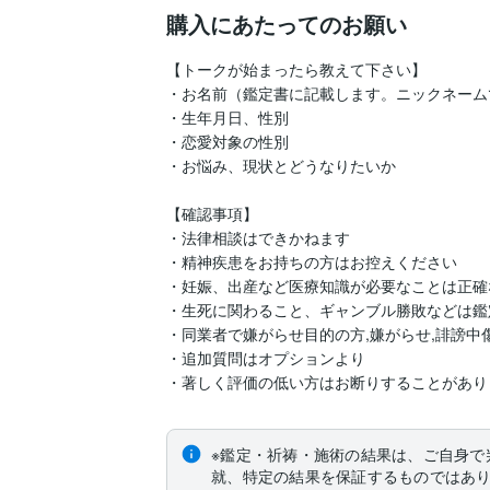
購入にあたってのお願い
【トークが始まったら教えて下さい】

・お名前（鑑定書に記載します。ニックネーム
・生年月日、性別

・恋愛対象の性別

・お悩み、現状とどうなりたいか

【確認事項】

・法律相談はできかねます

・精神疾患をお持ちの方はお控えください

・妊娠、出産など医療知識が必要なことは正確
・生死に関わること、ギャンブル勝敗などは鑑
・同業者で嫌がらせ目的の方,嫌がらせ,誹謗中傷
・追加質問はオプションより

・著しく評価の低い方はお断りすることがあり
※鑑定・祈祷・施術の結果は、ご自身で
就、特定の結果を保証するものではあ