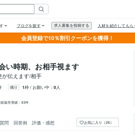
会員登録で10％割引クーポンを獲得！
出会い時期、お相手視ます
使が伝えます/相手
件
1
枠 / お願い中：
0
人
残り
総販売実績：
83件
質問
回答例
評価・感想
お気に入り（26）