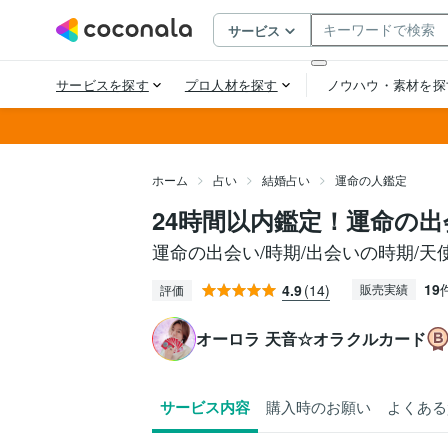
ホーム
占い
結婚占い
運命の人鑑定
24時間以内鑑定！運命の
運命の出会い/時期/出会いの時期/天
19
4.9
(14)
販売実績
評価
オーロラ 天音☆オラクルカード
サービス内容
購入時のお願い
よくある