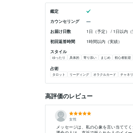
鑑定
カウンセリング
お届け日数
1日（予定） / 1日以内
初回返答時間
1時間以内（実績）
スタイル
ゆったり
具体的
寄り添い
まじめ
初心者歓迎
占術
タロット
リーディング
オラクルカード
チャネ
高評価のレビュー
女性
メッセージは、私の心象を言い当ててく
運命の人は、直近で振られた人のイメー