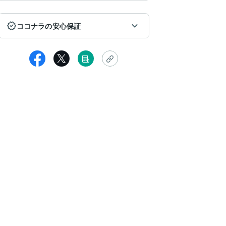
ココナラの安心保証
匿名
面で無くても鑑定してくださり、また早く納品頂き嬉しかったです。
の状態や今後のアドバイスを頂きとても参考になりました。