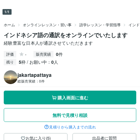
1/1
ホーム
オンラインレッスン・習い事
語学レッスン・学習指導
インド
インドネシア語の通訳をオンラインでいたします
経験豊富な日本人が通訳させていただきます
-
0
件
評価
販売実績
5
枠 / お願い中：
0
人
残り
jakartapattaya
総販売実績：
0件
購入画面に進む
無料で見積り相談
見積りから購入までの流れ
お気に入り(5)
出品者に質問