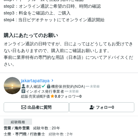
step2：オンライン通訳ご希望の日時、時間の確認

step3：料金をご確認の上、ご購入

step4 : 当日ビデオチャットにてオンライン通訳開始
購入にあたってのお願い
オンライン通訳の日時ですが、日によってはどうしてもお受けでき
ない日もありますので、購入前にご確認お願いします。

事前に業界特有の専門的な用語（日本語）についてアドバイスくだ
さい。
jakartapattaya
本人確認
機密保持契約(NDA)
未登録
インボイス発行事業者
未登録
総販売実績
0
評価
0.0
フォロワー
0
出品者に質問
フォロー
0
経験職種
営業 / 海外営業
経験年数 : 20年
士業・専門職 / 行政書士
経験年数 : 2年