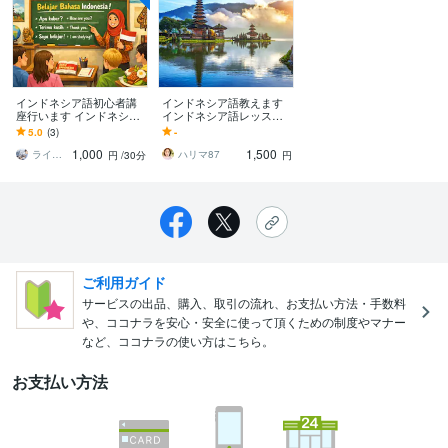
インドネシア語初心者講
インドネシア語教えます
座行います インドネシア
インドネシア語レッス
語から現地生活のリアル
ン、出張講師、通訳など
5.0
(3)
-
まで
1,000
1,500
ラインライン
ハリマ87
円
/30分
円
ご利用ガイド
サービスの出品、購入、取引の流れ、お支払い方法・手数料
や、ココナラを安心・安全に使って頂くための制度やマナー
など、ココナラの使い方はこちら。
お支払い方法