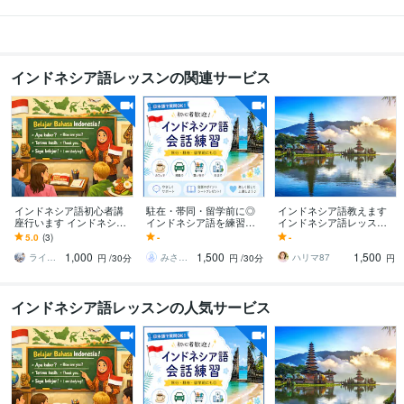
インドネシア語レッスンの関連サービス
インドネシア語初心者講
駐在・帯同・留学前に◎
インドネシア語教えます
座行います インドネシア
インドネシア語を練習し
インドネシア語レッス
語から現地生活のリアル
ます 初心者歓迎｜日本語
ン、出張講師、通訳など
5.0
(3)
-
-
まで
で質問OK・30分から気軽
1,000
1,500
1,500
に会話練習
ラインライン
みさきことばサポート
ハリマ87
円
/30分
円
/30分
円
インドネシア語レッスンの人気サービス