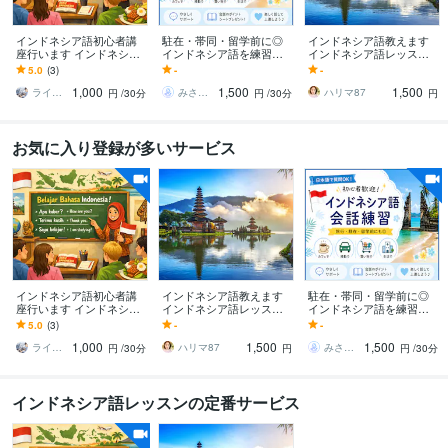
インドネシア語初心者講
駐在・帯同・留学前に◎
インドネシア語教えます
座行います インドネシア
インドネシア語を練習し
インドネシア語レッス
語から現地生活のリアル
ます 初心者歓迎｜日本語
ン、出張講師、通訳など
5.0
(3)
-
-
まで
で質問OK・30分から気軽
1,000
1,500
1,500
に会話練習
ラインライン
みさきことばサポート
ハリマ87
円
/30分
円
/30分
円
お気に入り登録が多いサービス
インドネシア語初心者講
インドネシア語教えます
駐在・帯同・留学前に◎
座行います インドネシア
インドネシア語レッス
インドネシア語を練習し
語から現地生活のリアル
ン、出張講師、通訳など
ます 初心者歓迎｜日本語
5.0
(3)
-
-
まで
で質問OK・30分から気軽
1,000
1,500
1,500
に会話練習
ラインライン
ハリマ87
みさきことばサポート
円
/30分
円
円
/30分
インドネシア語レッスンの定番サービス