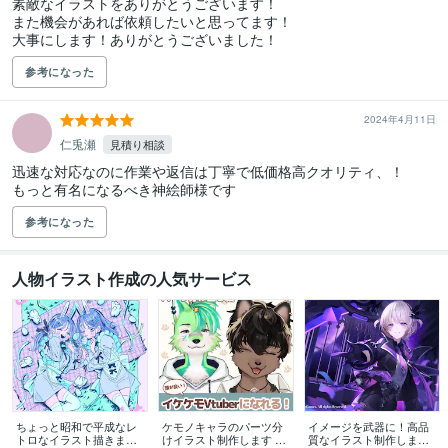
素敵なイラストをありがとうございます！

また機会があれば依頼したいと思ってます！

大事にします！ありがとうございました！
参考になった
2024年4月11日
仁兎瀬
見積り相談
迅速な対応なのに作業や返信は丁寧で低価格高クオリティ、！

もっと有名になるべき神絵師様です
参考になった
人物イラスト作成の人気サービス
ちょっと昭和で平成なレ
ケモノキャラのパーツ分
イメージを武器に！高品
トロなイラスト描きます
けイラスト制作します 顔
質なイラスト制作します