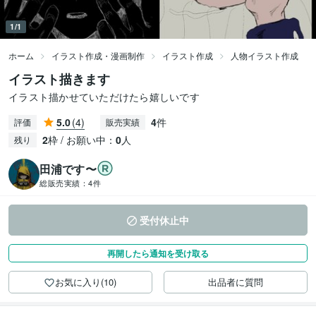
1/1
ホーム
イラスト作成・漫画制作
イラスト作成
人物イラスト作成
イラスト描きます
イラスト描かせていただけたら嬉しいです
5.0
(4)
4
件
評価
販売実績
2
枠 / お願い中：
0
人
残り
田浦です〜
総販売実績：
4件
受付休止中
再開したら通知を受け取る
お気に入り(10)
出品者に質問