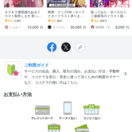
キラキラ透明感のあるイ
商用・グッズOK！キャラ
歌ってみた・ボーカロイ
ラスト制作します 歌って
クターイラスト承ります
ド楽曲等のイラスト描き
みたやグッズイラスト、
SDキャラ・立ち絵・一枚
ます 歌ってみた動画サム
5.0
(106)
5.0
(62)
5.0
(267)
三面図の制作も！
絵・歌ってみた・MVお任
ネイル、MV用のイラスト
10,000
30,000
8,000
せください！
描きます
しゅか＊
ヨンマルヨン
髄華醒（ずいかせい）
円
円
円
ご利用ガイド
サービスの出品、購入、取引の流れ、お支払い方法・手数料
や、ココナラを安心・安全に使って頂くための制度やマナー
など、ココナラの使い方はこちら。
お支払い方法