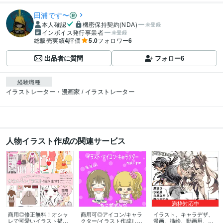
田浦です〜
本人確認
機密保持契約(NDA)
未登録
インボイス発行事業者
未登録
総販売実績
4
評価
5.0
フォロワー
6
出品者に質問
フォロー
6
経験職種
イラストレーター・漫画家 / イラストレーター
人物イラスト作成の関連サービス
満枠対応中
商用◎修正無料！オシャ
商用可◎アイコン/キャラ
イラスト、キャラデザ、
レで可愛いイラスト描き
クター/イラスト作成しま
漫画、挿絵、動画用、描