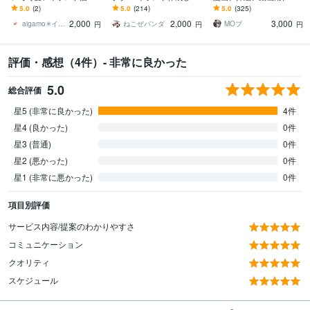
ます 美容など女性向け実
す ゆるーくかわいいイラ
きます 少年少女、筋肉お
5.0
(2)
5.0
(214)
5.0
(325)
績多数！人物｜立ち絵｜
ストを作成します。お気
じさん、人外ケモノ獣
2,000
2,000
3,000
ファッション｜コスメ
軽にご相談ください
人、ご予算内、複数枚OK
aigamo✳︎イラスト×デザイン
ねこぜパンダ
MOブ
円
円
円
評価・感想（4件）- 非常に良かった
5.0
総合評価
星5 (非常に良かった)
4件
星4 (良かった)
0件
星3 (普通)
0件
星2 (悪かった)
0件
星1 (非常に悪かった)
0件
項目別評価
サービス内容/提案のわかりやすさ
コミュニケーション
クオリティ
スケジュール