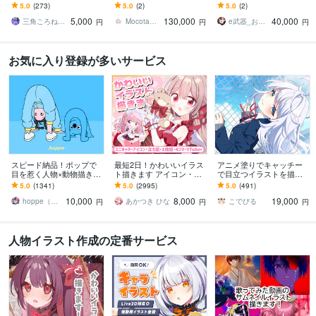
昭和・平成レトロ☆ネオ
が良いイケケモVtuberに
配信イラスト、立ち絵、
5.0
(273)
5.0
(2)
5.0
(2)
ン☆パステル
なりたい方、お任せくだ
キャラデザまで幅広くお
5,000
130,000
40,000
さい！
まかせください！
三角ころねる☆プロフ必読願います
Mocota（もこた）
e武器_お仕事募集中！
円
円
円
お気に入り登録が多いサービス
スピード納品！ポップで
最短2日！かわいいイラス
アニメ塗りでキャッチー
目を惹く人物×動物描きま
ト描きます アイコン・ミ
で目立つイラストを描き
す 挿絵・動画・グッズな
ニキャラ・４コマ・立ち
ます 動画用、スチル、ア
5.0
(1341)
5.0
(2995)
5.0
(491)
ど鮮やかな配色で個性を
絵をスピード納品しま
イコン等、目を引くイラ
10,000
8,000
19,000
出したい方へ
す！
ストをご希望の方に！
hoppe（ほっぺ）
あかつき ひな
こでびる
円
円
円
人物イラスト作成の定番サービス