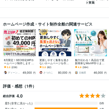
ト実装
ホームページ作成・サイト制作全般の関連サービス
8月限定！SEO特化WPホ
更新しやすく集客を逃さ
魅力伝わる！高品位で更
ームページ制作します ス
ないホームページを作り
新簡単なWixHP作ります
マホ対応＆初心者向けWP
ます 制作実績1000件超！
wix五ツ星パートナーが作
5.0
(238)
5.0
(82)
4.9
(384)
サイト制作【49,000円】
個人事業主・中小企業/店
るスッキリきれいな集客
49,000
80,000
46,000
舗さま向け
ホームページ
ディーン＠お値段以上！
さつのこ
北極星
円
円
円
評価・感想（1件）
4.0
総合評価
星5 (非常に良かった)
0件
星4 (良かった)
1件