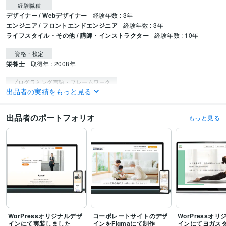
経験職種
デザイナー / Webデザイナー
経験年数 : 3年
エンジニア / フロントエンドエンジニア
経験年数 : 3年
ライフスタイル・その他 / 講師・インストラクター
経験年数 : 10年
資格・検定
栄養士
取得年 : 2008年
プログラミング言語・フレームワーク
出品者の実績をもっと見る
CSS:3年
HTML:3年
JavaScript:3年
PHP:2年
jQuery:3年
Git:1年
GitHub:1年
ビジネス・クリエイティブツール
出品者のポートフォリオ
もっと見る
WordPress:3年
STUDIO:3年
Figma:3年
Adobe Photoshop:3年
Adobe Illustrator:3年
ペライチ:3年
Wix:3年
WorPressオリジナルデザ
コーポレートサイトのデザ
WorPressオ
インにて実装しました
インをFigmaにて制作
インにてヨガス