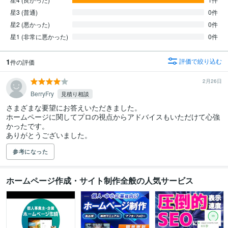
星3 (普通)
0件
星2 (悪かった)
0件
星1 (非常に悪かった)
0件
1
評価で絞り込む
件の評価
2月26日
BerryFry
見積り相談
さまざまな要望にお答えいただきました。

ホームページに関してプロの視点からアドバイスもいただけて心強
かったです。

ありがとうございました。
参考になった
ホームページ作成・サイト制作全般の人気サービス