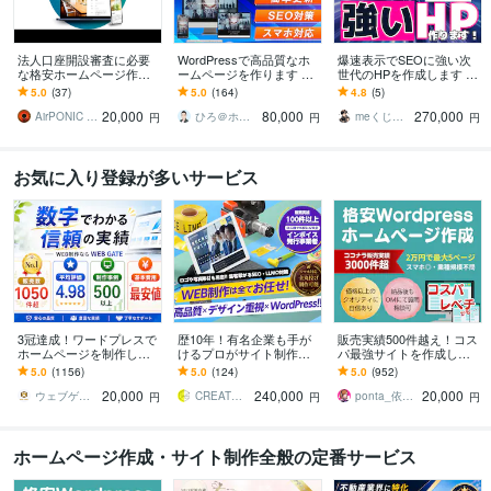
法人口座開設審査に必要
WordPressで高品質なホ
爆速表示でSEOに強い次
な格安ホームページ作成
ームページを作ります シ
世代のHPを作成します 運
します 法人銀行口座開設
ンプル/SEO/ホームペー
用費無料〜！WordPress
5.0
(37)
5.0
(164)
4.8
(5)
審査、webサイト作成、コ
ジ/おしゃれ/スタイリッシ
より爆速！集客に直結す
20,000
80,000
270,000
ーポレートサイトに
ュ
るHP
AirPONIC JOHN（ジョン）
ひろ＠ホームページ制作
meくじら＠迅速・丁寧な対応でHP作成
円
円
円
お気に入り登録が多いサービス
3冠達成！ワードプレスで
歴10年！有名企業も手が
販売実績500件越え！コス
ホームページを制作しま
けるプロがサイト制作し
パ最強サイトを作成しま
す WEB制作＆デザイン部
ます 初心者でも安心★ヒ
す 起業、副業、ブログ！
5.0
(1156)
5.0
(124)
5.0
(952)
門1位（販売数・評価数・
アリング重視・要望に沿
WPで更新楽々！オリジナ
20,000
240,000
20,000
お気に入り数）
って柔軟に対応可能
ルデザイン可能
ウェブゲート
CREATORSZERO
ponta_依頼多数のため返信遅れます
円
円
円
ホームページ作成・サイト制作全般の定番サービス