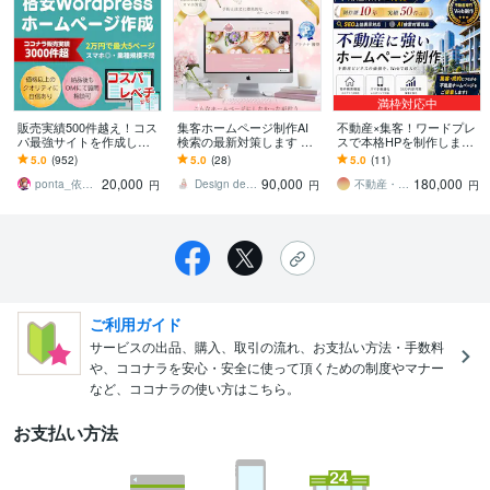
満枠対応中
販売実績500件越え！コス
集客ホームページ制作AI
不動産×集客！ワードプレ
パ最強サイトを作成しま
検索の最新対策します SE
スで本格HPを制作します
す 起業、副業、ブログ！
O対策WordPressで・投稿
不動産業界経験者が制作
5.0
(952)
5.0
(28)
5.0
(11)
WPで更新楽々！オリジナ
マニュアル動画解説付
するため安心してお任せ
20,000
90,000
180,000
ルデザイン可能
き！
いただけます！
ponta_依頼多数のため返信遅れます
Design de Cheri
不動産・建築HPに特化 ｜ メルディ
円
円
円
ご利用ガイド
サービスの出品、購入、取引の流れ、お支払い方法・手数料
や、ココナラを安心・安全に使って頂くための制度やマナー
など、ココナラの使い方はこちら。
お支払い方法