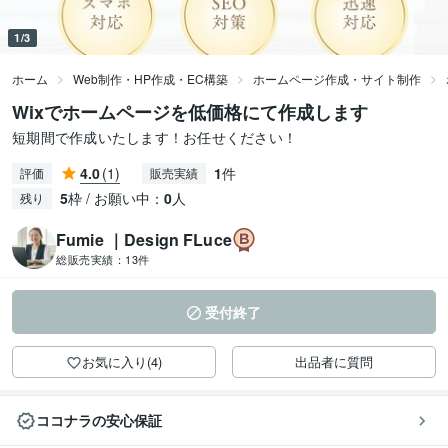
1/3
ホーム
Web制作・HP作成・EC構築
ホームページ作成・サイト制作
Wixでホームページを低価格にて作成します
短期間で作成いたします！お任せください！
4.0
(1)
1
件
評価
販売実績
5
枠 / お願い中：
0
人
残り
Fumie ｜Design FLuce
総販売実績：
13件
受付終了
お気に入り(4)
出品者に質問
ココナラの安心保証