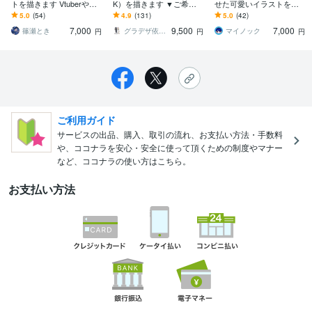
トを描きます Vtuberや配
K）を描きます ▼ご希望
せた可愛いイラストを描
信者など活動でオリジナ
に合わせます！ライブ２
きます アイコン、配信用
5.0
(54)
4.9
(131)
5.0
(42)
ルイラストが必要な方へ
D、ゲーム、コミック、ア
サムネ、ボカロMVイラス
7,000
9,500
7,000
ニメ等
トなどお任せください
篠瀬とき
グラデザ依頼 ※活動名（グラデザねっこ）
マイノック
円
円
円
ご利用ガイド
サービスの出品、購入、取引の流れ、お支払い方法・手数料
や、ココナラを安心・安全に使って頂くための制度やマナー
など、ココナラの使い方はこちら。
お支払い方法