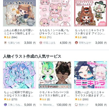
ふわふわ癒される可愛い
もちもち！シール風／ち
もっちりミニキャライラ
ミニキャラ制作します SN
びキャラ／ミニキャラ描
スト承ります アイコンや
Sアイコン、動画や配信
きます 動画や配信、グッ
動画、グッズなどにかわ
5.0
(594)
5.0
(71)
5.0
(40)
用、グッズなど様々な用
ズ映え◎シール紙やネッ
いいミニキャライラスト
3,500
4,500
3,000
途に❁
プリにもおすすめ！
を！
七瀬なつめ
仔花こはる
空咲ちはや
円
円
円
人物イラスト作成の人気サービス
ちょっと昭和で平成なレ
ケモノキャラのパーツ分
元気いっぱいなミニキャ
トロなイラスト描きます
けイラスト制作します 顔
ライラスト描きます グッ
昭和・平成レトロ☆ネオ
が良いイケケモVtuberに
ズ/動画/スタンプ/などに
5.0
(273)
5.0
(2)
5.0
(200)
ン☆パステル
なりたい方、お任せくだ
5,000
130,000
9,000
さい！
三角ころねる☆プロフ必読願います
Mocota（もこた）
熊伊ハク
円
円
円