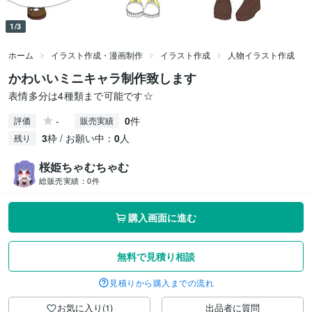
1/3
ホーム
イラスト作成・漫画制作
イラスト作成
人物イラスト作成
かわいいミニキャラ制作致します
表情多分は4種類まで可能です☆
-
0
件
評価
販売実績
3
枠 / お願い中：
0
人
残り
桜姫ちゃむちゃむ
総販売実績：
0件
購入画面に進む
無料で見積り相談
見積りから購入までの流れ
お気に入り(1)
出品者に質問