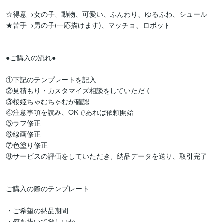
☆得意→女の子、動物、可愛い、ふんわり、ゆるふわ、シュール

★苦手→男の子(一応描けます)、マッチョ、ロボット

●ご購入の流れ●

①下記のテンプレートを記入

②見積もり・カスタマイズ相談をしていただく

③桜姫ちゃむちゃむが確認

④注意事項を読み、OKであれば依頼開始

⑤ラフ修正

⑥線画修正

⑦色塗り修正

⑧サービスの評価をしていただき、納品データを送り、取引完了

ご購入の際のテンプレート

・ご希望の納品期間

・何を描いて欲しいか
