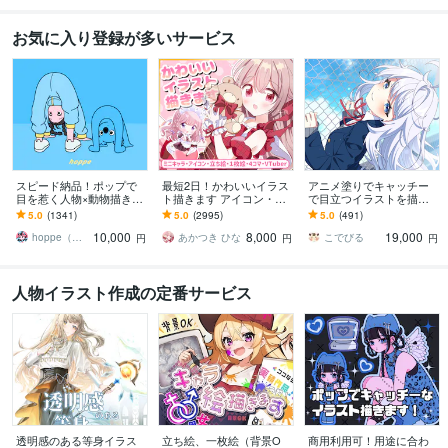
お気に入り登録が多いサービス
スピード納品！ポップで
最短2日！かわいいイラス
アニメ塗りでキャッチー
目を惹く人物×動物描きま
ト描きます アイコン・ミ
で目立つイラストを描き
す 挿絵・動画・グッズな
ニキャラ・４コマ・立ち
ます 動画用、スチル、ア
5.0
(1341)
5.0
(2995)
5.0
(491)
ど鮮やかな配色で個性を
絵をスピード納品しま
イコン等、目を引くイラ
10,000
8,000
19,000
出したい方へ
す！
ストをご希望の方に！
hoppe（ほっぺ）
あかつき ひな
こでびる
円
円
円
人物イラスト作成の定番サービス
透明感のある等身イラス
立ち絵、一枚絵（背景O
商用利用可！用途に合わ