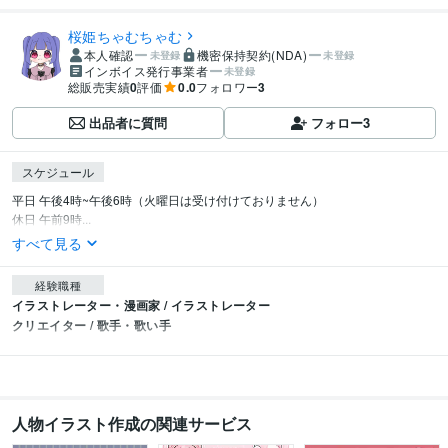
桜姫ちゃむちゃむ
本人確認
機密保持契約(NDA)
未登録
未登録
インボイス発行事業者
未登録
総販売実績
0
評価
0.0
フォロワー
3
出品者に質問
フォロー
3
スケジュール
平日 午後4時~午後6時（火曜日は受け付けておりません）

休日 午前9時...
すべて見る
経験職種
イラストレーター・漫画家 / イラストレーター
クリエイター / 歌手・歌い手
人物イラスト作成の関連サービス