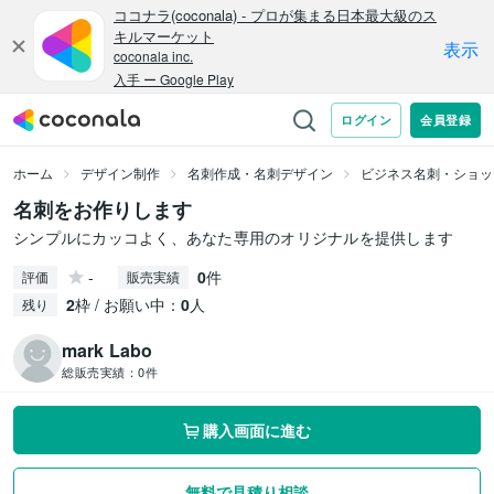
ホーム
デザイン制作
名刺作成・名刺デザイン
ビジネス名刺・ショッ
名刺をお作りします
シンプルにカッコよく、あなた専用のオリジナルを提供します
-
0
件
評価
販売実績
2
枠 / お願い中：
0
人
残り
mark Labo
総販売実績：
0件
購入画面に進む
無料で見積り相談