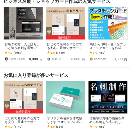
ビジネス名刺・ショップカード作成の人気サービス
満枠対応中
お急ぎの方！人とはちょ
はじめて名刺を作る方で
1枚から印刷＞色々なプラ
っと違う名刺を最速で作
も安心、最速でサポート
スチックカードを作成し
ります あなただけのオリ
します 名刺デザイン実績
ます 認定証・学生証・社
4.9
(1087)
4.9
(1149)
5.0
(489)
ジナル名刺を！翌日まで
最多のプロデザイナーが
員証・クレドなどクレカ
8,000
8,000
3,000
にデザイン作成します！
デザインいたします!
サイズのカードに印刷
Fumi’ｓDesign
椎名 亮
neconala
円
円
円
お気に入り登録が多いサービス
満枠対応中
はじめて名刺を作る方で
オリジナル名刺を作成致
信頼感◎貴社の価値を高
も安心、最速でサポート
します クオリティの高い
める名刺を作成いたしま
します 名刺デザイン実績
素敵な名刺デザインを
す 修正回数無制限◇スタ
4.9
(1149)
4.9
(584)
4.9
(683)
最多のプロデザイナーが
イリッシュ＆高級感で魅