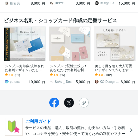
8,000
3,000
15,000
デザインいたします!
せるモダンデザイン
椎名 亮
BPIYO
Design Lab｜名刺・地図・印刷物
円
円
円
ビジネス名刺・ショップカード作成の定番サービス
シンプル/好印象/洗練され
シンプルで記憶に残る！
美しく目を惹く大人可愛
た名刺デザインいたしま
あなただけの名刺を制作
いデザインで作ります 大
す 【修正回数無制限】丁
します 初心者の方もサポ
人可愛い目を惹くデザイ
5.0
(21)
4.9
(25)
4.8
(132)
寧な対応で初めてでも安
ート！名刺、ショップカ
ンであなたをアピールす
10,000
5,000
6,000
心！
ード、台紙制作承ります
る名刺。
paterson
Saku _ Design
KO Design Kayo
円
円
円
ご利用ガイド
サービスの出品、購入、取引の流れ、お支払い方法・手数料
や、ココナラを安心・安全に使って頂くための制度やマナー