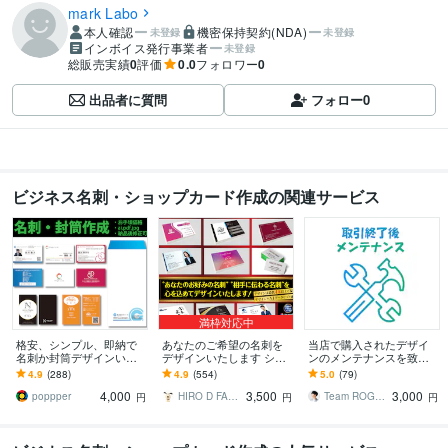
mark Labo
本人確認
機密保持契約(NDA)
未登録
未登録
インボイス発行事業者
未登録
総販売実績
0
評価
0.0
フォロワー
0
出品者に質問
フォロー
0
ビジネス名刺・ショップカード作成の関連サービス
満枠対応中
格安、シンプル、即納で
あなたのご希望の名刺を
当店で購入されたデザイ
名刺か封筒デザインいた
デザインいたします シン
ンのメンテナンスを致し
します 新しいことを始め
プルでお仕事で“ちゃん
ます ロゴマーク修正や名
4.9
(288)
4.9
(554)
5.0
(79)
たいけど、今はお金をか
と”使える名刺をデザイン
刺の名前差し替えなどに
4,000
3,500
3,000
けられないあなたに！
いたします
対応します
poppper
HIRO D FACTORY
Team ROGOS
円
円
円