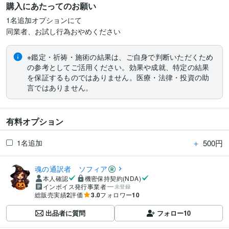
購入にあたってのお願い
1名追加オプションにて

同業者、お試し行為おやめください
※鑑定・祈祷・施術の結果は、ご自身で判断いただくため
の参考としてご活用ください。効果や成就、特定の結果
を保証するものではありません。医療・法律・投資の助
言ではありません。
有料オプション
＋
500円
1名追加
魂の通訳者 ソフィア
本人確認
機密保持契約(NDA)
インボイス発行事業者
未登録
総販売実績
2
評価
3.0
フォロワー
10
出品者に質問
フォロー
10