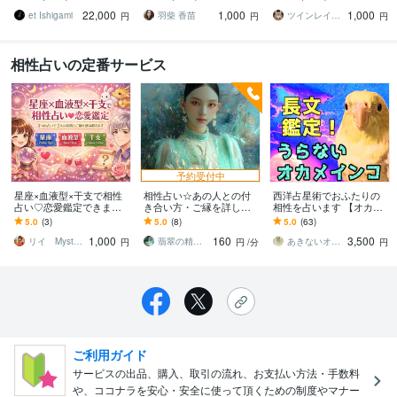
約束。純粋な愛情の形を
進みたい方
ことができるのか鑑定し
22,000
1,000
1,000
心に刻んで生きる
ます
et Ishigami
羽柴 香苗
ツインレイ縁結び専門鑑定士✢神結シオン✢
円
円
円
相性占いの定番サービス
予約受付中
星座×血液型×干支で相性
相性占い☆あの人との付
西洋占星術でおふたりの
占い♡恋愛鑑定できます 3
き合い方・ご縁を詳しく
相性を占います 【オカメ
つの占いで2人の本質とご
視ます 気になるあの人の
のちいさい相性うらな
5.0
(3)
5.0
(8)
5.0
(63)
縁を読み解きます٩(๑❛ᴗ❛๑)
恋愛傾向・性格を知っ
い】ふたりの基本性格と
1,000
160
3,500
۶
て、さらに深い関係に♡
相性
リイ Mysterious W
翡翠の精霊魔導師✧叶花Kyoka
あきないオカメインコ
円
円
/分
円
ご利用ガイド
サービスの出品、購入、取引の流れ、お支払い方法・手数料
や、ココナラを安心・安全に使って頂くための制度やマナー