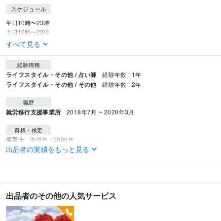
スケジュール
平日10時〜23時

土日10時〜23時
すべて見る
経験職種
ライフスタイル・その他 / 占い師
経験年数 : 1年
ライフスタイル・その他 / その他
経験年数 : 2年
職歴
就労移行支援事業所
2018年7月 ~ 2020年3月
資格・検定
保育士
取得年 : 2009年
出品者の実績をもっと見る
幼稚園教諭免許
取得年 : 2009年
得意分野
悩み相談・カウンセリング
算命学
出品者のその他の人気サービス
学歴
茨城女子短期大学
2009年3月 ~ 2010年2月