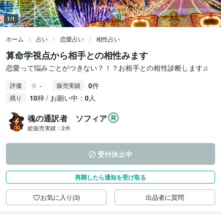
1/1
ホーム
占い
恋愛占い
相性占い
算命学視点から相手との相性みます
恋愛って悩みごとがつきない？！？お相手との相性診断します♫
-
0
件
評価
販売実績
10
枠 / お願い中：
0
人
残り
魂の通訳者 ソフィア
総販売実績：
2件
受付休止中
再開したら通知を受け取る
お気に入り(3)
出品者に質問