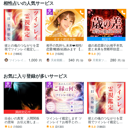
相性占いの人気サービス
今すぐ相談可能
相談中
彼との魂のつながりを霊
相手の気持ち,未来❤️相性/
歳の差恋愛のお相手本気
視でツインレイ鑑定しま
恋愛/離婚/結婚みます 【恋
度と未来を禁断即効霊視
す 気になる彼とつながる
愛専門14年☪️】四柱推命×
します 運命と宿命に結ば
5.0
(1863)
5.0
(1026)
5.0
(1)
ことができるのか鑑定し
タロットで現実的アドバ
れたお2人のご縁の、今世
1,000
340
280
ます
イス✨
のお役目を見抜きます
ツインレイ縁結び専門鑑定士✢神結シオン✢
天命覚醒✴️開運コンサルタント☪️まさこ
月黄泉ツキヨミ《禁断速攻霊視》
円
円
/分
円
/分
お気に入り登録が多いサービス
満枠対応中
出会いの真実 人間関係
ツインレイ鑑定します ツ
彼との魂のつながりを霊
の意味 お伝え致します
インレイ？お相手との魂
視でツインレイ鑑定しま
恋愛、結婚、家族、魂の
のつながりを知って前に
す 気になる彼とつながる
5.0
(1500)
4.9
(3130)
5.0
(1863)