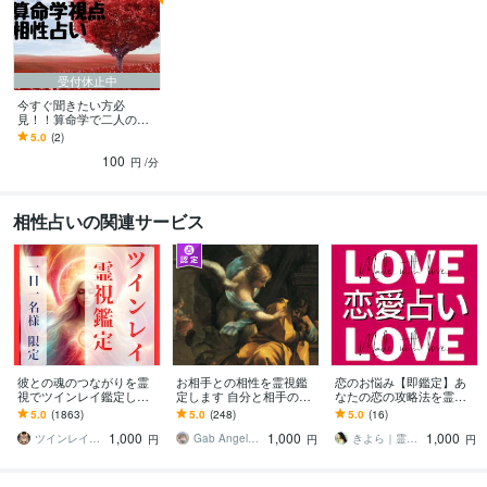
語学力
インドネシア語
日常会話レベル
受付休止中
今すぐ聞きたい方必
見！！算命学で二人の相
性みます 相手のタイプ相
5.0
(2)
性等一緒に見ましょーÜ
100
円
/分
相性占いの関連サービス
彼との魂のつながりを霊
お相手との相性を霊視鑑
恋のお悩み【即鑑定】あ
視でツインレイ鑑定しま
定します 自分と相手の魂
なたの恋の攻略法を霊視
す 気になる彼とつながる
レベルでの相性を知り行
します 彼とどう向き合え
5.0
(1863)
5.0
(248)
5.0
(16)
ことができるのか鑑定し
動してみませんか。
ばいい？♥️恋の攻略鑑定
1,000
1,000
1,000
ます
【⚡️決定版⚡️】
ツインレイ縁結び専門鑑定士✢神結シオン✢
Gab AngelLily
きよら｜霊視霊感＊白巫鑑定師
円
円
円