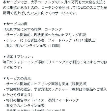
本サービスでは、大手コーチングで3ヶ月50万円もの大金を支払う
のに抵抗があるものの、コーチングを利用してTOEICのスコアを短
期間で底上げしたい人に向けてのサービスです。

▼サービス内容

TOEIC学習に関する指導、コーチング

 - サービス開始前に現状把握のためのヒアリング面談

 - チャットによる質疑応答、フィードバック（1日１通以上）

 - 週に1度のオンライン面談（1時間）

▼追加オプション：

毎日のシャドーイング添削（リスニング力が劇的に向上するのでお
すすめです）

▼サービスの流れ

 - サービス開始前にヒアリング面談を実施（現状把握）

 - 学習教材の選定、学習方法のレクチャー（教材は市販品をご購入
いただく必要あり）

 - 毎日の報告やアドバイス、添削フィードバック

 - 週次でのオンライン面談

 - 最終週に今後の自主学習プランの提示
