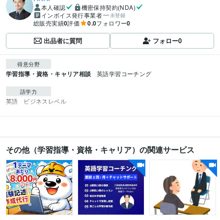
本人確認
機密保持契約(NDA)
インボイス発行事業者
未登録
総販売実績
0
評価
0.0
フォロワー
0
出品者に質問
フォロー
0
得意分野
学習指導・資格・キャリア相談
英語学習コーチング
語学力
英語
ビジネスレベル
その他（学習指導・資格・キャリア）の関連サービス