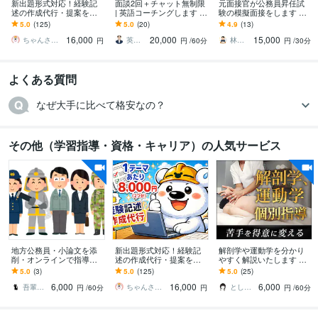
新出題形式対応！経験記
面談2回＋チャット無制限
元面接官が公務員昇任試
述の作成代行・提案をし
| 英語コーチングします 元
験の模擬面接をします 元
ます 土木施工管理技士の
高校英語教員・国際資格
面接官の視点から、効果
5.0
(125)
5.0
(20)
4.9
(13)
経験記述が書けない方向
保有のコーチが1ヶ月間サ
的にアピールできるアド
16,000
20,000
15,000
け※質問2つ分
ポートします
バイスをします
ちゃんさと技師
英会話講師・英語コーチKevin
林（元公務員－面接官・論文採点歴16年）
円
円
/60分
円
/30分
よくある質問
なぜ大手に比べて格安なの？
その他（学習指導・資格・キャリア）の人気サービス
地方公務員・小論文を添
新出題形式対応！経験記
解剖学や運動学を分かり
削・オンラインで指導し
述の作成代行・提案をし
やすく解説いたします 運
ます 苦手意識を持つ方や
ます 土木施工管理技士の
動器認定理学療法士が図
5.0
(3)
5.0
(125)
5.0
(25)
初心者にも、懇切・丁寧
経験記述が書けない方向
解を用いて説明いたしま
6,000
16,000
6,000
に指導します。
け※質問2つ分
す。
吾輩は猫！
ちゃんさと技師
とし＠PT×Photographer
円
/60分
円
円
/60分