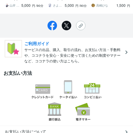
を整理します
あり／思考の整理に活用
からこそ信頼度抜群★レ
5,000
5,000
1,500
ください
ポートも得意です♪
山岸 博幸
さよ／仕事やビジネスの壁打ち
高嶋ひな
円
/90分
円
/90分
円
ご利用ガイド
サービスの出品、購入、取引の流れ、お支払い方法・手数料
や、ココナラを安心・安全に使って頂くための制度やマナー
など、ココナラの使い方はこちら。
お支払い方法
お支払い方法について