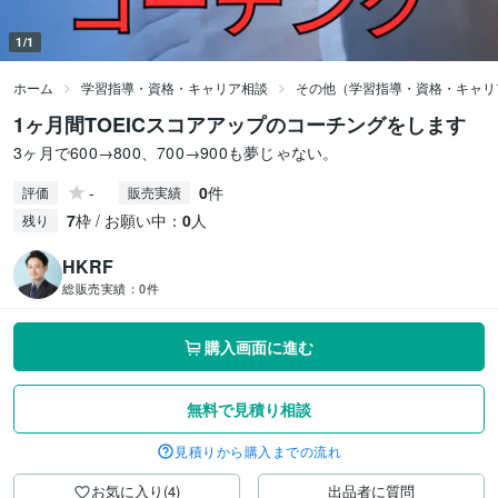
1/1
ホーム
学習指導・資格・キャリア相談
その他（学習指導・資格・キャリ
1ヶ月間TOEICスコアアップのコーチングをします
3ヶ月で600→800、700→900も夢じゃない。
-
0
件
評価
販売実績
7
枠 / お願い中：
0
人
残り
HKRF
総販売実績：
0件
購入画面に進む
無料で見積り相談
見積りから購入までの流れ
お気に入り(4)
出品者に質問