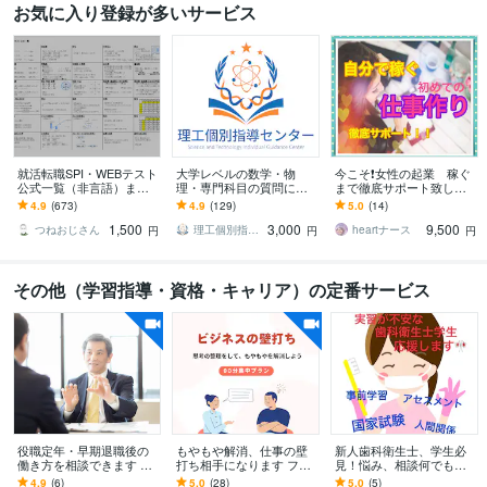
お気に入り登録が多いサービス
就活転職SPI・WEBテスト
大学レベルの数学・物
今こそ❗️女性の起業 稼ぐ
公式一覧（非言語）ます
理・専門科目の質問に答
まで徹底サポート致しま
採用試験（新卒・キャリ
えます 試験問題・授業課
す 「在宅わたしビジネ
4.9
(673)
4.9
(129)
5.0
(14)
ア）の第一関門をサクッ
題・レポートなどに関す
ス」あなたの魅力を仕事
1,500
3,000
9,500
と突破したい人！
る質問をぶつけて下さい
にかえて収入アップ♫
つねおじさん
理工個別指導センター
heartナース
円
円
円
その他（学習指導・資格・キャリア）の定番サービス
役職定年・早期退職後の
もやもや解消、仕事の壁
新人歯科衛生士、学生必
働き方を相談できます 転
打ち相手になります フリ
見！悩み、相談何でも聞
職・再就職・複業の迷い
ーランス・会社経営経験
きます 現役歯科衛生士だ
4.9
(6)
5.0
(28)
5.0
(5)