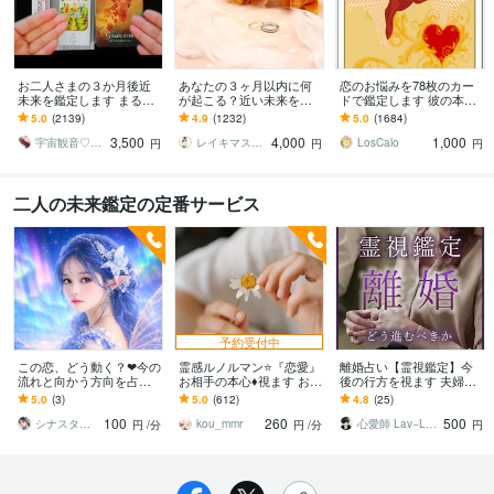
お二人さまの３か月後近
あなたの３ヶ月以内に何
恋のお悩みを78枚のカー
未来を鑑定します まるで
が起こる？近い未来を視
ドで鑑定します 彼の本
対面鑑定★アナタだけの
ます あなたのハイヤーセ
音・恋の行方が気になる
5.0
(2139)
4.9
(1232)
5.0
(1684)
特別な本気動画をお届け
ルフに繋がり今後どうな
あなたへ
3,500
4,000
1,000
します
るのかをリーディング
宇宙観音♡白風結唯水
レイキマスター琴
LosCalo
円
円
円
二人の未来鑑定の定番サービス
予約受付中
この恋、どう動く？❤今の
霊感ルノルマン⭐️『恋愛』
離婚占い【霊視鑑定】今
流れと向かう方向を占い
お相手の本心♦︎視ます お相
後の行方を視ます 夫婦関
ます 今動くべきか、待つ
手様の潜在意識❤︎この恋愛
係・別居・浮気・親権・
5.0
(3)
5.0
(612)
4.8
(25)
べきか？カラーとカード
＊今後どうなる？未来へ
離婚後の生活も視ます
100
260
500
から読み解きます☪️
導く鑑定
シナスタジアリーダー⭐️Lia
kou_mmr
心愛師 Lav−Laka
円
/分
円
/分
円