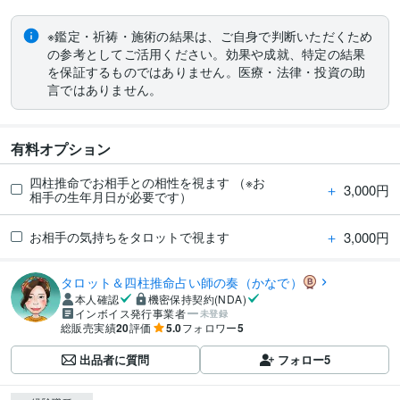
※鑑定・祈祷・施術の結果は、ご自身で判断いただくため
の参考としてご活用ください。効果や成就、特定の結果
を保証するものではありません。医療・法律・投資の助
言ではありません。
有料オプション
四柱推命でお相手との相性を視ます （※お
＋
3,000円
相手の生年月日が必要です）
＋
3,000円
お相手の気持ちをタロットで視ます
タロット＆四柱推命占い師の奏（かなで）
本人確認
機密保持契約(NDA)
インボイス発行事業者
未登録
総販売実績
20
評価
5.0
フォロワー
5
出品者に質問
フォロー
5