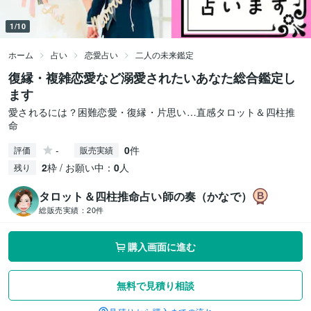
1/10
ホーム
占い
恋愛占い
二人の未来鑑定
復縁・複雑恋愛など溺愛されたいあなた総合鑑定し
ます
愛されるには？困難恋愛・復縁・片思い…直感タロット＆四柱推
命
-
0
件
評価
販売実績
2
枠 / お願い中：
0
人
残り
タロット＆四柱推命占い師の奏（かなで）
総販売実績：
20件
購入画面に進む
無料で見積り相談