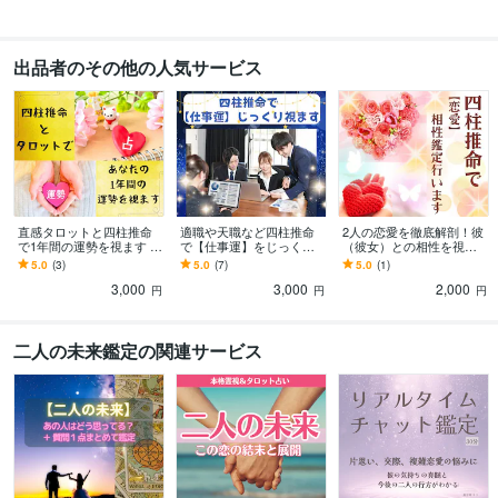
出品者のその他の人気サービス
直感タロットと四柱推命
適職や天職など四柱推命
2人の恋愛を徹底解剖！彼
で1年間の運勢を視ます 運
で【仕事運】をじっくり
（彼女）との相性を視ま
勢を活かして、楽しい1年
視ます キャリアアップ/収
す 生年月日で紐解く！あ
5.0
(3)
5.0
(7)
5.0
(1)
を過ごせるようにしま
入アップ/転職/天職/起業/
なたとお相手の恋愛の型
3,000
3,000
2,000
す！
副業のお悩みに
～傾向と対策！
円
円
円
二人の未来鑑定の関連サービス