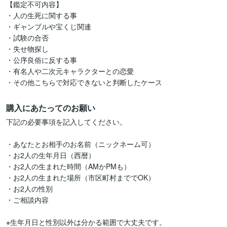
【鑑定不可内容】

・人の生死に関する事

・ギャンブルや宝くじ関連

・試験の合否

・失せ物探し

・公序良俗に反する事

・有名人や二次元キャラクターとの恋愛

・その他こちらで対応できないと判断したケース
購入にあたってのお願い
下記の必要事項を記入してください。

・あなたとお相手のお名前（ニックネーム可）

・お2人の生年月日（西暦）

・お2人の生まれた時間（AMかPMも）

・お2人の生まれた場所（市区町村まででOK）

・お2人の性別

・ご相談内容

※生年月日と性別以外は分かる範囲で大丈夫です。