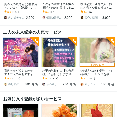
あの人の気持ちと質問1点
この恋の結末は？今後の
複雑恋愛・運命の人｜彼
を占います 【恋愛占い✖️
展開と未来を霊視します
の本音と今後を視ます
本音】気持ち＋聞きたい1
この先どうなる？待つべ
即〜数時間以内対応可｜
5.0
(137)
5.0
(94)
5.0
(57)
点を確認★
き？動くべき？この恋を
モヤモヤから心が楽に✧
2,500
2,000
3,000
深く読み解きます
占い師★海の緑（うみのみどり）
優華✿霊視で導く癒やしの恋占い師
恋心の暗闇へ光を灯す│占い師ゆり❁⃘
円
円
円
二人の未来鑑定の人気サービス
予約受付中
盲目ですが視えるので
相手の気持ち☆【強力霊
短時間もOK★電話占い➕
す！二人の今も未来もひ
視】☆お伝えします 潜在
縁結びヒーリングを致し
らきます 二人の行き着く
意識・魂の声を読み解き
ます 霊感☆タロット☆占
5.0
(2075)
5.0
(1878)
5.0
(871)
先を視たうえで一番幸せ
お相手の本音を明かしま
星術☆縁結びヒーリング
380
280
380
なご縁の結び方へ導きま
す
の嬉しいセット♡
癒し系占い師 まるタロー
水の癒し手 魂の救済 Aqua Ray
癒しのセラピーサロン☪️セレイ
円
/分
円
/分
円
/分
す
お気に入り登録が多いサービス