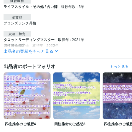
経験職種
ライフスタイル・その他 / 占い師
経験年数 : 3年
受賞歴
ブロンズランク昇格
資格・検定
タロットリーディングマスター
取得年 : 2021年
四柱推命鑑定士
取得年 : 2022年
出品者の実績をもっと見る
得意分野
占い
タロット鑑定
出品者のポートフォリオ
もっと見る
占い
タロット
心理学
占い
四柱推命
占い
四柱推命
四柱推命のご感想4
四柱推命のご感想3
四柱推命のご感想