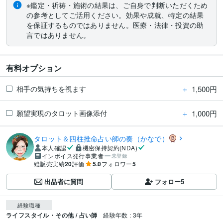
※鑑定・祈祷・施術の結果は、ご自身で判断いただくため
の参考としてご活用ください。効果や成就、特定の結果
を保証するものではありません。医療・法律・投資の助
言ではありません。
有料オプション
＋
1,500円
相手の気持ちを視ます
＋
1,000円
願望実現のタロット画像添付
タロット＆四柱推命占い師の奏（かなで）
本人確認
機密保持契約(NDA)
インボイス発行事業者
未登録
総販売実績
20
評価
5.0
フォロワー
5
出品者に質問
フォロー
5
経験職種
ライフスタイル・その他 / 占い師
経験年数 : 3年