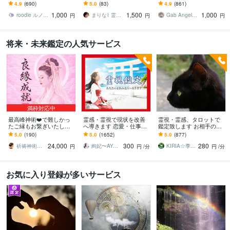
きます 大切な子どもさん
ます 一晩かけて波動を調
護霊からのメッセージを
4.9
(690)
5.0
(83)
4.9
(861)
の悩みをルノルマンカー
整し、1000字ほどで結果
お聞き下さい。
1,000
1,500
1,000
ドでハッキリ鑑定します
を報告します
roodle ルノルマンカード専門占い師
まりな⌇ 霊視鑑定士
Gab AngelLily
円
円
円
将来・未来鑑定の人気サービス
満枠対応中
最高峰神術❤️で難しかっ
霊感・霊視で現状を改善
霊視・霊感、タロットで
たご縁もお繋ぎいたしま
へ導きます 恋愛・仕事・
鑑定致します お相手の気
す 【最強縁結びの最上
相手のお気持ち・未来の
持ち、今後の未来へ幸せ
5.0
(190)
5.0
(1652)
5.0
(877)
形】あなたの願いを具現
兆し✴︎霊視で鑑定します
になる為のアドバイス致
24,000
300
280
化させます※悪用厳禁
します
祈祷神術師 神羅
絢妃〜AYAKI〜霊視鑑定師
KIRIA☆季世。
円
円
/分
円
/分
お気に入り登録が多いサービス