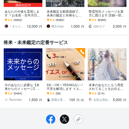
満枠対応中
あなたの今後を霊視しま
未来鑑定＆願望成就で、
聖霊預言メッセージを貴
す ＊お名前・生年月日不
未来の鑑定と祈祷をしま
方に授けます 詳細一切聞
要・お写真のみで大丈夫
す 霊視による未来鑑定と
かずに霊的預言メッセー
5.0
(4852)
5.0
(5980)
5.0
(8385)
です＊
願望成就の祈祷セット
ジを貴方にお伝え致しま
12,000
1,000
2,000
す。
＊きらりん＊
櫻五ohgo
旧約ヨブ
円
円
円
将来・未来鑑定の定番サービス
今のあなたに必要な【未
3分～OK！YES/NO占い！
未来のあなたにもう用意
来からのメッセージ】伝
不安を解消します イエス
されてることをお伝えし
えます 未来のあなたが
ノーの強弱もしっかりお
ます しんどいばかりで疲
5.0
(5464)
5.0
(58)
5.0
(214)
「今のあなた」に強く伝
伝えします！スッキリ占
れたあなたへ、未来から
1,500
100
5,000
えたいこととは！？
断♪
メッセージ届けます
Ramneko
開運占星術師 那由多嶺
名前は理由があり一旦削除しています。
円
円
/分
円