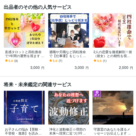
出品者のその他の人気サービス
直感タロットと四柱推命
適職や天職など四柱推命
2人の恋愛を徹底解剖！彼
で1年間の運勢を視ます 運
で【仕事運】をじっくり
（彼女）との相性を視ま
勢を活かして、楽しい1年
視ます キャリアアップ/収
す 生年月日で紐解く！あ
5.0
(3)
5.0
(7)
5.0
(1)
を過ごせるようにしま
入アップ/転職/天職/起業/
なたとお相手の恋愛の型
3,000
3,000
2,000
す！
副業のお悩みに
～傾向と対策！
円
円
円
将来・未来鑑定の関連サービス
お子さんの悩み【受験・
浄化と波動修正☆理想の
守護霊のあなたを護るメ
不登校・進路】を読み解
未来へ現実に近づけ叶え
ッセージお伝えします 守