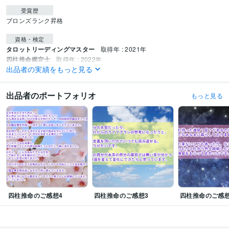
受賞歴
ブロンズランク昇格
資格・検定
タロットリーディングマスター
取得年 : 2021年
四柱推命鑑定士
取得年 : 2022年
出品者の実績をもっと見る
得意分野
占い
タロット鑑定
出品者のポートフォリオ
もっと見る
占い
タロット
心理学
占い
四柱推命
占い
四柱推命
四柱推命のご感想4
四柱推命のご感想3
四柱推命のご感想