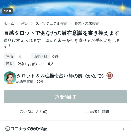
1/10
ホーム
占い
スピリチュアル鑑定
将来・未来鑑定
直感タロットであなたの潜在意識を書き換えます
運命は変えられます！望んだ未来を引き寄せるお手伝いをしま
す！
-
0
件
評価
販売実績
2
枠 / お願い中：
0
人
残り
タロット＆四柱推命占い師の奏（かなで）
総販売実績：
20件
受付終了
お気に入り(0)
出品者に質問
ココナラの安心保証