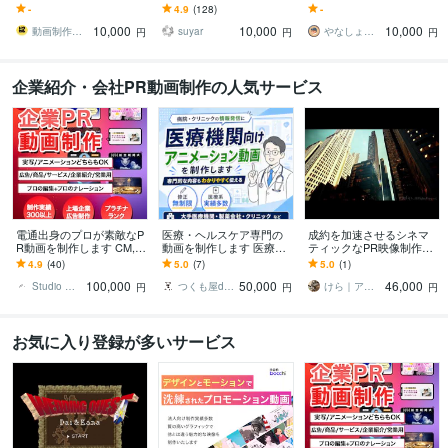
せて、ご要望に沿った映
ます 超有名アーティスト
の採用動画・求人動画｜
-
4.9
(128)
-
像を作成させて頂きま
のPV、有名企業のCM、未
求職者が見る所を30秒に
10,000
10,000
10,000
す！
公開の実績多数！
動画制作ドウガル
suyar
やなしょう／主任ケアマネ
円
円
円
企業紹介・会社PR動画制作の人気サービス
電通出身のプロが素敵なP
医療・ヘルスケア専門の
成約を加速させるシネマ
R動画を制作します CM,P
動画を制作します 医療実
ティックなPR映像制作し
V,YouTube！プロにPR動
績多数！専門内容も正確
ます 【法人・店舗特化】
4.9
(40)
5.0
(7)
5.0
(1)
画を頼みませんか？
にわかりやすく制作
素材なしで最強な高品質
100,000
50,000
46,000
ナレーション制作込
Studio With株式会社 動画編集
つくも屋design アイ
けら｜アニメ・MV・IT・経営一撃解決
円
円
円
お気に入り登録が多いサービス