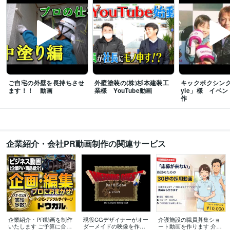
ご自宅の外壁を長持ちさせ
外壁塗装の(株)杉本建装工
キックボクシング
ます！！ 動画
業様 YouTube動画
yle」様 イベ
作
企業紹介・会社PR動画制作の関連サービス
企業紹介・PR動画を制作
現役CGデザイナーがオー
介護施設の職員募集ショ
いたします ご予算に合わ
ダーメイドの映像を作り
ート動画を作ります 介護