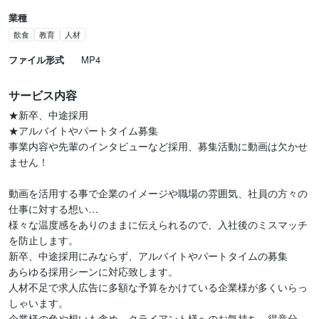
業種
飲食
教育
人材
ファイル形式
MP4
サービス内容
★新卒、中途採用

★アルバイトやパートタイム募集

事業内容や先輩のインタビューなど採用、募集活動に動画は欠かせ
ません！

動画を活用する事で企業のイメージや職場の雰囲気、社員の方々の
仕事に対する想い…

様々な温度感をありのままに伝えられるので、入社後のミスマッチ
を防止します。

新卒、中途採用にみならず、アルバイトやパートタイムの募集

あらゆる採用シーンに対応致します。

人材不足で求人広告に多額な予算をかけている企業様が多くいらっ
しゃいます。

企業様の色や想いも含め、クライアント様へのお気持ち、得意分