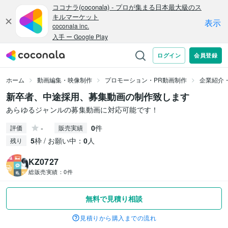
ホーム
動画編集・映像制作
プロモーション・PR動画制作
企業紹介
新卒者、中途採用、募集動画の制作致します
あらゆるジャンルの募集動画に対応可能です！
-
0
件
評価
販売実績
5
枠 / お願い中：
0
人
残り
KZ0727
総販売実績：
0件
無料で見積り相談
見積りから購入までの流れ