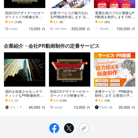
現役CGデザイナーがオー
企業/サービスの魅力伝わ
電通出身のプロが素敵なP
ダーメイドの映像を作り
るPR動画作成します 法人
R動画を制作します CM,P
ます 超有名アーティスト
向けプロモーション映像
V,YouTube！プロにPR動
4.9
(128)
5.0
(9)
4.9
(40)
のPV、有名企業のCM、未
をリッチな編集で仕上げ
画を頼みませんか？
10,000
200,000
100,000
公開の実績多数！
ます
suyar
non bocchi
Studio With株式会社 動画編集
円
円
円
企業紹介・会社PR動画制作の定番サービス
成約を加速させるシネマ
現役CGデザイナーがオー
各種サービス・PR動画を
ティックなPR映像制作し
ダーメイドの映像を作り
制作します お客様の予算
ます 【法人・店舗特化】
ます 超有名アーティスト
に合わせて、クオリティ
5.0
(1)
4.9
(128)
5.0
(16)
素材なしで最強な高品質
のPV、有名企業のCM、未
ー高く仕上げます
46,000
10,000
35,000
ナレーション制作込
公開の実績多数！
けら｜アニメ・MV・IT・経営一撃解決
suyar
Favio_映像クリエイター
円
円
円