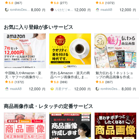
ます 楽天市場、amazonな
お任せでもOK◎素材のAI
す カタログ画像まで手が
5.0
(367)
5.0
(277)
5.0
(1372)
どの商品画像・商品ペー
生成も無料で対応しま
回らない方やプロに頼み
8,000
12,000
12,000
ジをデザイン
す！
たい方へ
romihiroDesign
いけだ｜web画像デザイン全般
msakAB
円
円
円
お気に入り登録が多いサービス
中国輸入やAmazon・楽
売れるAmazon・楽天の商
魅力伝わる！ネットショ
天・ヤフーの画像作りま
品ページ画像作成します
ップの商品画像を作成し
す カタログ画像まで手が
【PRO認定 第1号】品質
ます 楽天市場、amazonな
5.0
(1372)
5.0
(369)
5.0
(367)
回らない方やプロに頼み
を重視したいECセラーの
どの商品画像・商品ペー
12,000
12,000
8,000
たい方へ
皆様へ
ジをデザイン
msakAB
月星デザイン Tsukiboshi
romihiroDesign
円
円
円
商品画像作成・レタッチの定番サービス