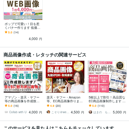
受付休止中
ポップで可愛い！目を惹
くバナー作ります 低価
格！高品質！スピード納
5.0
(14)
品！WEB画像作ります
4,000
円
商品画像作成・レタッチの関連サービス
アマゾン・楽天・ヤフー
楽天・ヤフー・Amazon
5枚以上で割引！高品質な
等の商品画像を作成致し
等、EC商品画像作ります
EC商品画像制作します 商
ます 画像作成実績多数！
現役の通販プロ/ECサイ
品の魅力が伝わるデザイ
5.0
(16)
4.9
(20)
5.0
(110)
丸投げ/詳細指示のどちら
ト/丸投げOK/高クオリテ
ン｜楽天/Yahoo/Amazon
4,000
4,500
5,000
も可！
ィ
Collab with U
こそり＠webデザイナー
はまの ももこ
円
円
円
このサービスを見た人はこちらもチェックしています