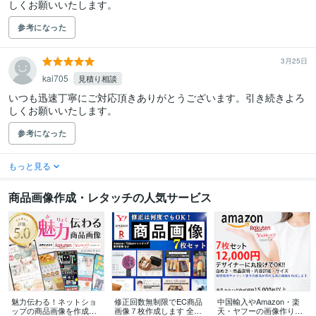
しくお願いいたします。
参考になった
3月25日
kai705
見積り相談
いつも迅速丁寧にご対応頂きありがとうございます。引き続きよろ
しくお願いいたします。
参考になった
もっと見る
商品画像作成・レタッチの人気サービス
魅力伝わる！ネットショ
修正回数無制限でEC商品
中国輸入やAmazon・楽
ップの商品画像を作成し
画像７枚作成します 全て
天・ヤフーの画像作りま