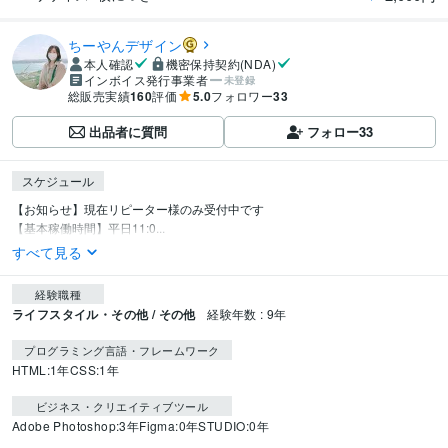
ちーやんデザイン
本人確認
機密保持契約(NDA)
インボイス発行事業者
未登録
総販売実績
160
評価
5.0
フォロワー
33
出品者に質問
フォロー
33
スケジュール
【お知らせ】現在リピーター様のみ受付中です

【基本稼働時間】平日11:0...
すべて見る
経験職種
ライフスタイル・その他 / その他
経験年数 : 9年
プログラミング言語・フレームワーク
HTML:1年
CSS:1年
ビジネス・クリエイティブツール
Adobe Photoshop:3年
Figma:0年
STUDIO:0年