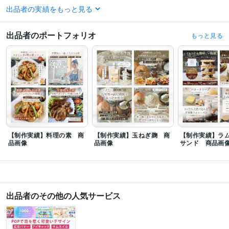
得意分野
出品者の実績をもっと見る
Web制作・HP作成・EC構築
通販商品画像制作
バナー、サムネイル、ヘ
ッダー制作
出品者のポートフォリオ
もっと見る
【制作実績】料理の素 商
【制作実績】玉ねぎ麹 商
【制作実績】ラ
品画像
品画像
サンド 商品画
出品者のその他の人気サービス