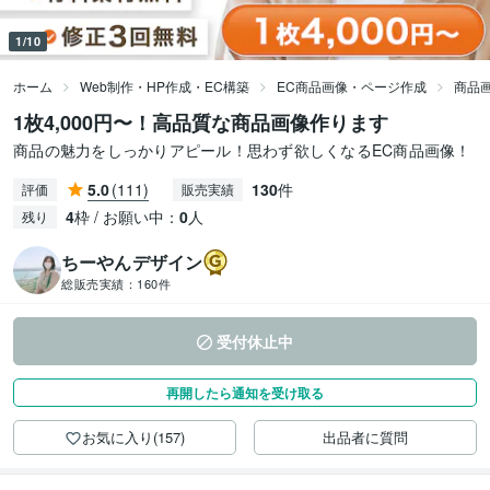
1/10
ホーム
Web制作・HP作成・EC構築
EC商品画像・ページ作成
商品
1枚4,000円〜！高品質な商品画像作ります
商品の魅力をしっかりアピール！思わず欲しくなるEC商品画像！
5.0
(111)
130
件
評価
販売実績
4
枠 / お願い中：
0
人
残り
ちーやんデザイン
総販売実績：
160件
受付休止中
再開したら通知を受け取る
お気に入り(157)
出品者に質問