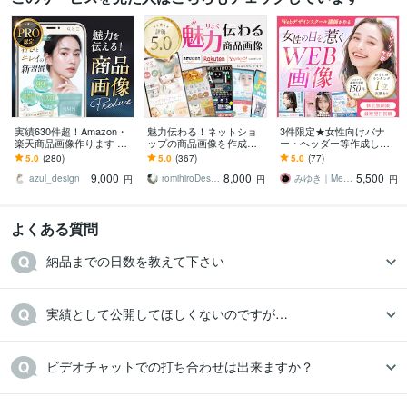
実績630件超！Amazon・
魅力伝わる！ネットショ
3件限定★女性向けバナ
楽天商品画像作ります 丸
ップの商品画像を作成し
ー・ヘッダー等作成しま
投げ依頼もOK！女性目線
ます 楽天市場、amazonな
す 集客・売上UP！AIでは
5.0
(280)
5.0
(367)
5.0
(77)
で売れる構成/EC画像を制
どの商品画像・商品ペー
作れない目を惹くWEB画
9,000
8,000
5,500
作
ジをデザイン
像制作します
azul_design
romihiroDesign
みゆき｜Mewly design
円
円
円
よくある質問
納品までの日数を教えて下さい
実績として公開してほしくないのですが…
ビデオチャットでの打ち合わせは出来ますか？