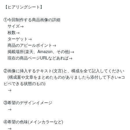
【ヒアリングシート】

①今回制作する商品画像の詳細

　サイズ→

　枚数→

　ターゲット→

　商品のアピールポイント→

　掲載場所(楽天、Amazon、その他)→

　現在の商品ページURLなどあれば→

②画像に挿入するテキスト(文言)と、構成を全て記入してください

　(構成案や文章をまとめたものがありましたら添付して下さい※コ
ピペできる状態のもの)

　→

③希望のデザインイメージ

　→

④希望の色味(メインカラーなど)

　→
