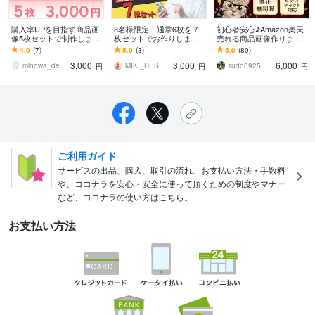
購入率UPを目指す商品画
3名様限定！通常6枚を７
初心者安心♪Amazon楽天
像5枚セットで制作します
枚セットでお作りします
売れる商品画像作ります
商品の魅力を伝える画像
現役デザイナーが低単
まるっとお任せ♪思わず買
4.9
(7)
5.0
(3)
5.0
(80)
ならお任せください。
価！高クオリティ！商品
いたくなる！魅力たっぷ
3,000
3,000
6,000
の魅力引き出します
りの商品画像
minowa_design
MIKI_DESIGN_
sudo0925
円
円
円
ご利用ガイド
サービスの出品、購入、取引の流れ、お支払い方法・手数料
や、ココナラを安心・安全に使って頂くための制度やマナー
など、ココナラの使い方はこちら。
お支払い方法