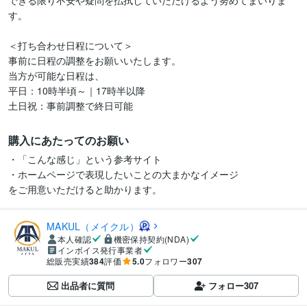
できる限り不安や疑問を払拭していただけるよう努めてまいりま
す。

＜打ち合わせ日程について＞

事前に日程の調整をお願いいたします。

当方が可能な日程は、

平日：10時半頃～｜17時半以降

土日祝：事前調整で終日可能
購入にあたってのお願い
・「こんな感じ」という参考サイト

・ホームページで表現したいことの大まかなイメージ

をご用意いただけると助かります。
MAKUL（メイクル）
本人確認
機密保持契約(NDA)
インボイス発行事業者
総販売実績
384
評価
5.0
フォロワー
307
出品者に質問
フォロー
307