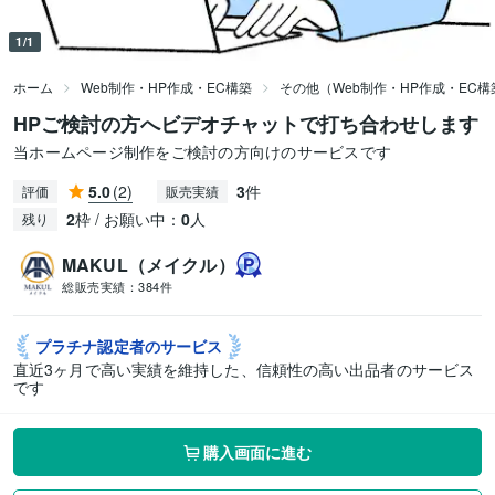
1/1
ホーム
Web制作・HP作成・EC構築
その他（Web制作・HP作成・EC構
HPご検討の方へビデオチャットで打ち合わせします
当ホームページ制作をご検討の方向けのサービスです
5.0
(2)
3
件
評価
販売実績
2
枠 / お願い中：
0
人
残り
MAKUL（メイクル）
総販売実績：
384件
プラチナ認定者の
サービス
直近3ヶ月で高い実績を維持した、信頼性の高い出品者のサービス
です
購入画面に進む