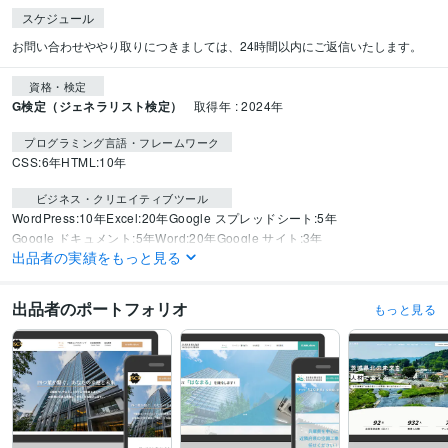
スケジュール
お問い合わせややり取りにつきましては、24時間以内にご返信いたします。
資格・検定
G検定（ジェネラリスト検定）
取得年 : 2024年
プログラミング言語・フレームワーク
CSS:6年
HTML:10年
ビジネス・クリエイティブツール
WordPress:10年
Excel:20年
Google スプレッドシート:5年
Google ドキュメント:5年
Word:20年
Google サイト:3年
出品者の実績をもっと見る
Google スライド:3年
PowerPoint:15年
ChatGPT:2年
Perplexity AI:1年
Canva:3年
出品者のポートフォリオ
もっと見る
得意分野
Web制作・HP作成・EC構築
ホームページ作成
ホームページ作成
ホームページ制作
Webサイト作成
ワードプレス制作
WordPress
企業ホームページ制作
企業ホームページ作成
企業サイト作成
コーポレートサイト