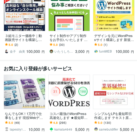
３組モニター価格中｜動
サイト制作やアプリ制作
デザインを元にWordPres
画販売サイトを構築しま
をお手伝いいたします デ
sサイト構築します 新規構
す プラットフォームへの
ザイン・コーディング・
築・静的サイトのWordPr
5.0
(2)
5.0
(30)
5.0
(1)
高額手数料を卒業し利益
プログラミングの悩み事
ess化おまかせください！
100,000
3,000
100,000
を最大化します
相談ください！
金子 由美
いたうしろ｜Desigh ＆ Web
fumiWEB
円
円
円
お気に入り登録が多いサービス
なんでもOK！1万円で仕
コスパ最強のWordPress
シンプルなLPを最短即日
事をします 現役Webデザ
高速化します ★最短即日
作成します テキスト原稿
イナーが誠実に対応しま
★検索順位ＵＰ！★100点
を元にhtmlとcssだけでコ
5.0
(49)
4.8
(295)
5.0
(130)
す
実績★アクセス数ＵＰ！
ーディングします。
10,000
5,000
5,000
★
tapestry1975
kamata4649
samebutdiffer
円
円
円