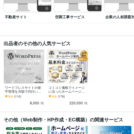
不動産サイト
空調工事サービス
企業の人材課題
出品者のその他の人気サービス
ワードプレスサイトの保
コミコミ価格でイメージ
守管理を月額で代行いた
に沿ったホームページ作
します WordPressの更
ります パソコン操作が苦
5.0
(110)
5.0
(176)
新・メンテナンス管理・
手な方でも維持管理がで
8,000
220,000
バックアップ対策
きるような動画解説付き
円
円
その他（Web制作・HP作成・EC構築）の関連サービス