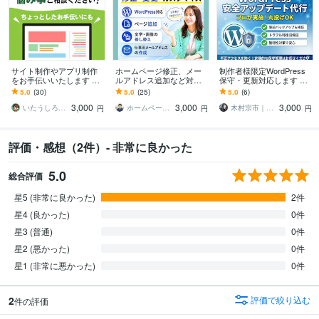
サイト制作やアプリ制作
ホームページ修正、メー
制作者様限定WordPress
をお手伝いいたします デ
ルアドレス追加など対応
保守・更新対応します 安
ザイン・コーディング・
します メンテナンス、カ
心・安全なサイト運用
5.0
(30)
5.0
(25)
5.0
(6)
プログラミングの悩み事
スタマイズなど気軽にご
を、全力でサポートいた
3,000
3,000
3,000
相談ください！
相談ください
します。
いたうしろ｜Desigh ＆ Web
ホームページ作成塾
木村宗市｜コーダー｜Web制作
円
円
円
評価・感想（2件）- 非常に良かった
5.0
総合評価
星5 (非常に良かった)
2件
星4 (良かった)
0件
星3 (普通)
0件
星2 (悪かった)
0件
星1 (非常に悪かった)
0件
2
評価で絞り込む
件の評価